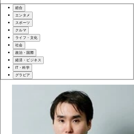
総合
エンタメ
スポーツ
クルマ
ライフ・文化
社会
政治・国際
経済・ビジネス
IT・科学
グラビア