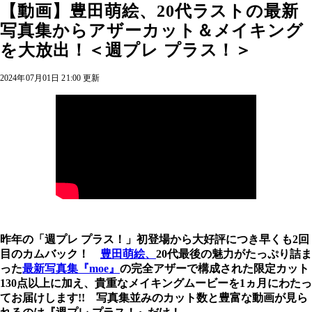
【動画】豊田萌絵、20代ラストの最新
写真集からアザーカット＆メイキング
を大放出！＜週プレ プラス！＞
2024年07月01日 21:00 更新
昨年の「週プレ プラス！」初登場から大好評につき早くも2回
目のカムバック！
豊田萌絵、
20代最後の魅力がたっぷり詰ま
った
最新写真集『moe』
の完全アザーで構成された限定カット
130点以上に加え、貴重なメイキングムービーを1ヵ月にわたっ
てお届けします!! 写真集並みのカット数と豊富な動画が見ら