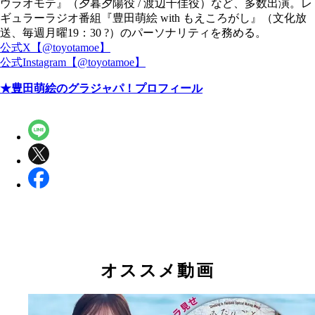
ウラオモテ』（夕暮夕陽役 / 渡辺千佳役）など、多数出演。レ
ギュラーラジオ番組『豊田萌絵 with もえころがし』（文化放
送、毎週月曜19：30 ?）のパーソナリティを務める。
公式X【@toyotamoe】
公式Instagram【@toyotamoe】
★
豊田萌絵
のグラジャパ！プロフィール
オススメ動画