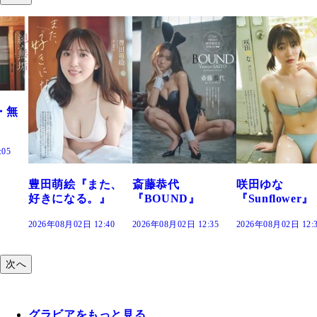
た、
斎藤恭代
咲田ゆな
藤水咲桜『花
』
『BOUND』
『Sunflower』
だまり』
:40
2026年08月02日 12:35
2026年08月02日 12:30
2026年08月02日 12:
次へ
グラビアをもっと見る