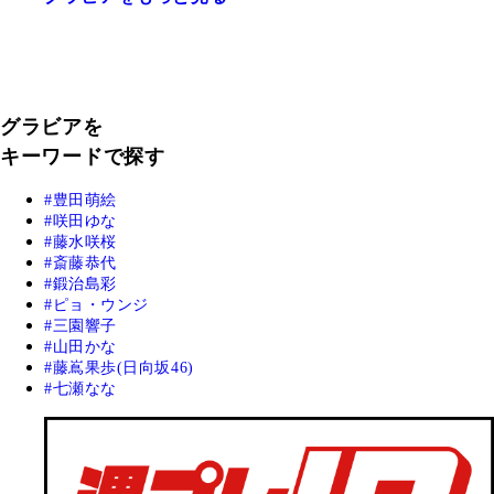
グラビアを
キーワードで探す
豊田萌絵
咲田ゆな
藤水咲桜
斎藤恭代
鍛治島彩
ピョ・ウンジ
三園響子
山田かな
藤嶌果歩(日向坂46)
七瀬なな