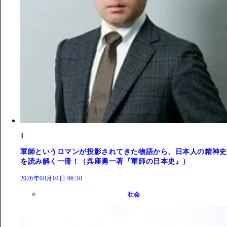
1
軍師というロマンが投影されてきた物語から、日本人の精神史
を読み解く一冊！（呉座勇一著『軍師の日本史』）
2026年08月04日 06:30
社会