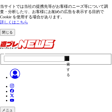
当サイトでは当社の提携先等がお客様のニーズ等について調
査・分析したり、お客様にお勧めの広告を表⽰する⽬的で
Cookie を使⽤する場合があります。
詳しくはこちら
閉じる
検
索
す
る
メニュ