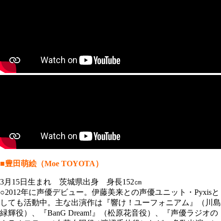
■豊田萌絵（Moe TOYOTA）
3月15日生まれ 茨城県出身 身長152㎝
○2012年に声優デビュー。伊藤美来との声優ユニット・Pyxisと
しても活動中。主な出演作は『響け！ユーフォニアム』（川島
緑輝役）、『BanG Dream!』（松原花音役）、『声優ラジオの