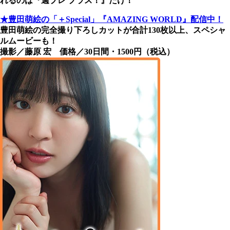
れるのは『週プレ プラス！』だけ！
★豊田萌絵の「＋Special」『AMAZING WORLD』配信中！
豊田萌絵の完全撮り下ろしカットが合計130枚以上、スペシャ
ルムービーも！
撮影／藤原 宏 価格／30日間・1500円（税込）