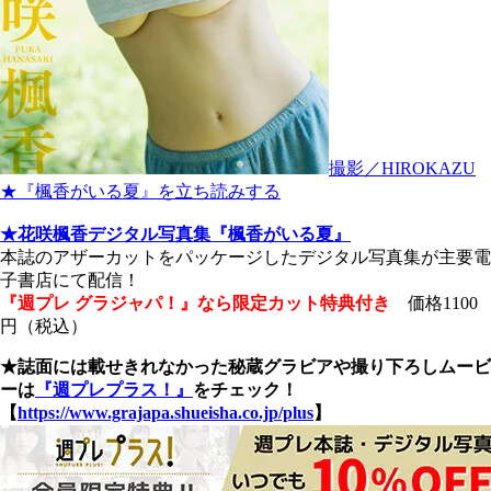
撮影／HIROKAZU
★『楓香がいる夏』を立ち読みする
★花咲楓香デジタル写真集『楓香がいる夏』
本誌のアザーカットをパッケージしたデジタル写真集が主要電
子書店にて配信！
『週プレ グラジャパ！』なら限定カット特典付き
価格1100
円（税込）
★誌面には載せきれなかった秘蔵グラビアや撮り下ろしムービ
ーは
『週プレプラス！』
をチェック！
【
https://www.grajapa.shueisha.co.jp/plus
】