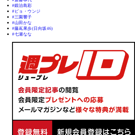
鍛治島彩
ピョ・ウンジ
三園響子
山田かな
藤嶌果歩(日向坂46)
七瀬なな