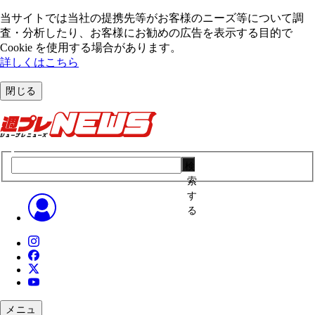
当サイトでは当社の提携先等がお客様のニーズ等について調
査・分析したり、お客様にお勧めの広告を表⽰する⽬的で
Cookie を使⽤する場合があります。
詳しくはこちら
閉じる
検
索
す
る
メニュ