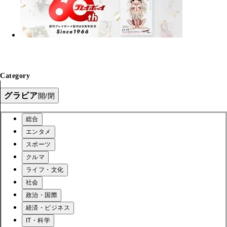
Category
グラビア
開/閉
総合
エンタメ
スポーツ
クルマ
ライフ・文化
社会
政治・国際
経済・ビジネス
IT・科学