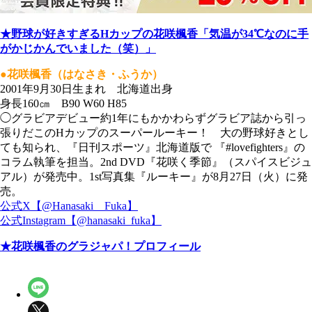
★野球が好きすぎるHカップの花咲楓香「気温が34℃なのに手
がかじかんでいました（笑）」
●花咲楓香（はなさき・ふうか）
2001年9月30日生まれ 北海道出身
身長160㎝ B90 W60 H85
◯グラビアデビュー約1年にもかかわらずグラビア誌から引っ
張りだこのHカップのスーパールーキー！ 大の野球好きとし
ても知られ、『日刊スポーツ』北海道版で 『#lovefighters』の
コラム執筆を担当。2nd DVD『花咲く季節』（スパイスビジュ
アル）が発売中。1st写真集『ルーキー』が8月27日（火）に発
売。
公式X【@Hanasaki__Fuka】
公式Instagram【@hanasaki_fuka】
★花咲楓香のグラジャパ！プロフィール