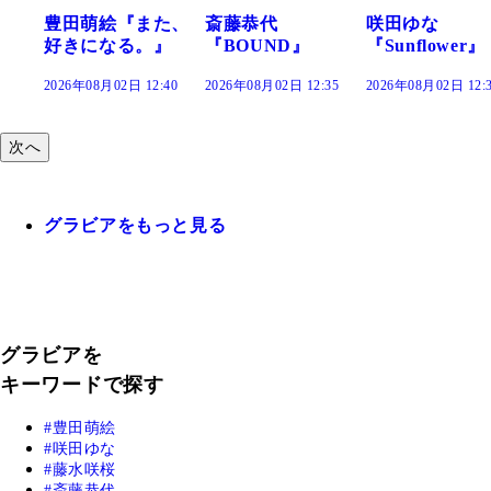
た、
斎藤恭代
咲田ゆな
藤水咲桜『花
』
『BOUND』
『Sunflower』
だまり』
:40
2026年08月02日 12:35
2026年08月02日 12:30
2026年08月02日 12:
次へ
グラビアをもっと見る
グラビアを
キーワードで探す
豊田萌絵
咲田ゆな
藤水咲桜
斎藤恭代