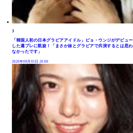
3
「韓国人初の日本グラビアアイドル」ピョ・ウンジがデビュー
した週プレに凱旋！「まさか妹とグラビアで共演するとは思わ
なかったです」
2026年08月03日 20:00