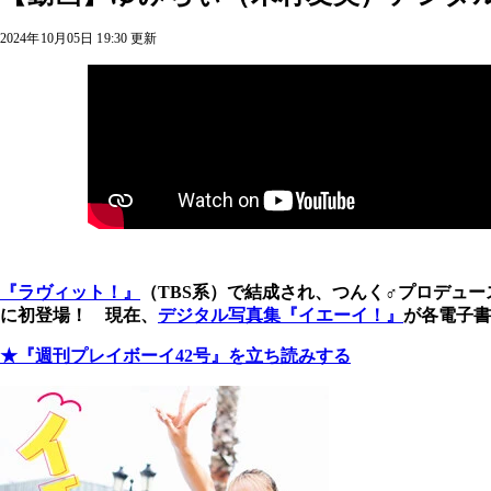
2024年10月05日 19:30 更新
『ラヴィット！』
（TBS系）で結成され、つんく♂プロデュ
に初登場！ 現在、
デジタル写真集『イエーイ！』
が各電子書
★『週刊プレイボーイ42号』を立ち読みする