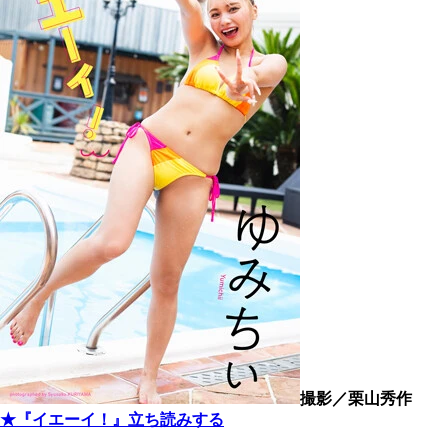
撮影／栗山秀作
★『イエーイ！』立ち読みする