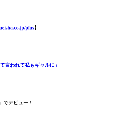
eisha.co.jp/plus
】
て言われて私もギャルに」
om』でデビュー！