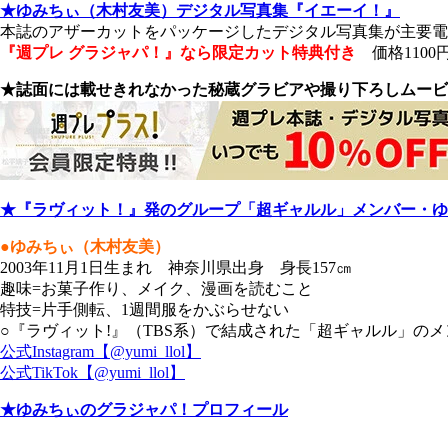
★ゆみちぃ（木村友美）デジタル写真集『イエーイ！』
本誌のアザーカットをパッケージしたデジタル写真集が主要
『週プレ グラジャパ！』なら限定カット特典付き
価格1100
★誌面には載せきれなかった秘蔵グラビアや撮り下ろしムービ
★『ラヴィット！』発のグループ「超ギャルル」メンバー・ゆ
●ゆみちぃ（木村友美）
2003年11月1日生まれ 神奈川県出身 身長157㎝
趣味=お菓子作り、メイク、漫画を読むこと
特技=片手側転、1週間服をかぶらせない
○『ラヴィット!』（TBS系）で結成された「超ギャルル」のメ
公式Instagram【@yumi_llol】
公式TikTok【@yumi_llol】
★ゆみちぃのグラジャパ！プロフィール