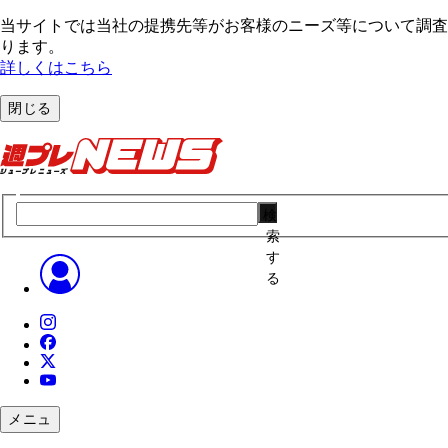
当サイトでは当社の提携先等がお客様のニーズ等について調査・
ります。
詳しくはこちら
閉じる
検
索
す
る
メニュ