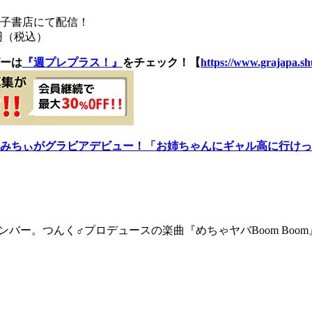
電子書店にて配信！
円（税込）
ーは
『週プレプラス！』
をチェック！【
https://www.grajapa.shu
みちぃがグラビアデビュー！「お姉ちゃんにギャル高に行けっ
ンバー。つんく♂プロデュースの楽曲『めちゃヤバBoom Bo