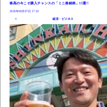
株高の今こそ購入チャンスの「ミニ株銘柄」15選!!
2026年08月07日 17:20
経済・ビジネス