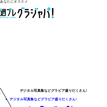
あなたにオススメ
デジタル写真集などグラビア盛りだくさん!
デジタル写真集などグラビア盛りだくさん!