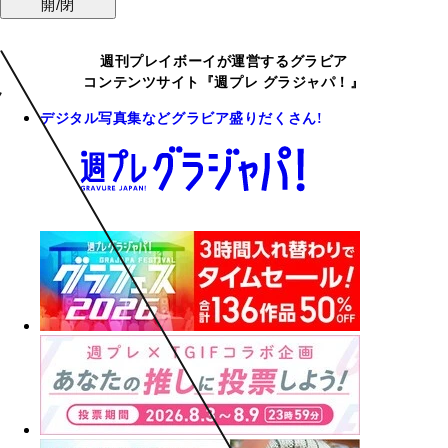
開/閉
週刊プレイボーイが運営するグラビア
コンテンツサイト『週プレ グラジャパ！』
デジタル写真集などグラビア盛りだくさん!