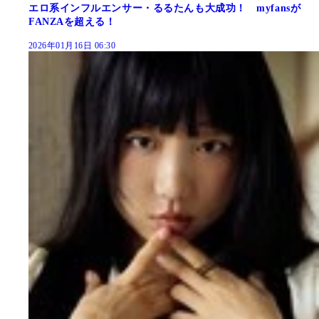
エロ系インフルエンサー・るるたんも大成功！ myfansが
FANZAを超える！
2026年01月16日 06:30