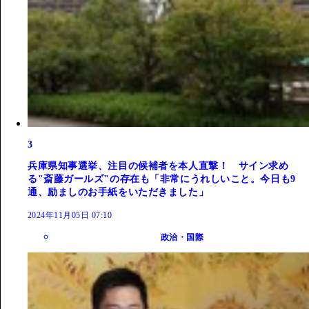
3
兵庫県知事選挙、注目の候補者を本人直撃！ サイン求め
る"斎藤ガールズ"の存在も「非常にうれしいこと。今日も9
通、励ましのお手紙をいただきました」
2024年11月05日 07:10
政治・国際