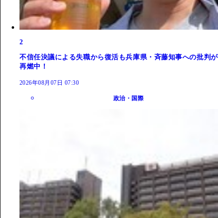
2
不信任決議による失職から復活も兵庫県・斉藤知事への批判が
再燃中！
2026年08月07日 07:30
政治・国際