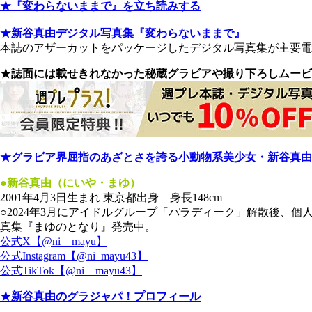
★『変わらないままで』を立ち読みする
★新谷真由デジタル写真集『変わらないままで』
本誌のアザーカットをパッケージしたデジタル写真集が主要
★誌面には載せきれなかった秘蔵グラビアや撮り下ろしムービ
★グラビア界屈指のあざとさを誇る小動物系美少女・新谷真由
●新谷真由（にいや・まゆ）
2001年4月3日生まれ 東京都出身 身長148cm
○2024年3月にアイドルグループ「パラディーク」解散後、個
真集『まゆのとなり』発売中。
公式X【@ni__mayu】
公式Instagram【@ni_mayu43】
公式TikTok【@ni__mayu43】
★新谷真由のグラジャパ！プロフィール