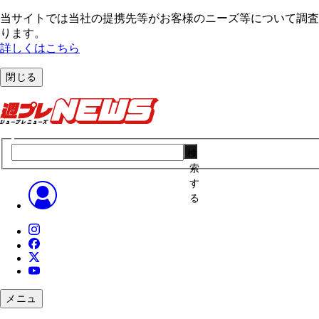
当サイトでは当社の提携先等がお客様のニーズ等について調査・
ります。
詳しくはこちら
閉じる
検
索
す
る
メニュ