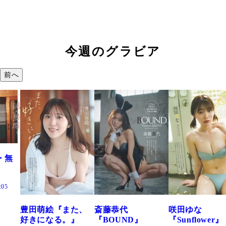
今週のグラビア
前へ
た、
斎藤恭代
咲田ゆな
藤水咲桜『花
』
『BOUND』
『Sunflower』
だまり』