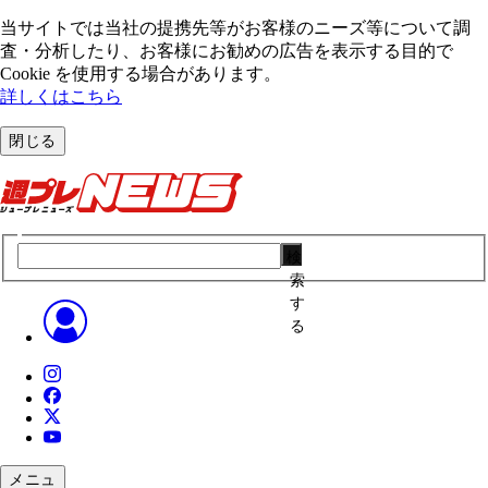
当サイトでは当社の提携先等がお客様のニーズ等について調
査・分析したり、お客様にお勧めの広告を表⽰する⽬的で
Cookie を使⽤する場合があります。
詳しくはこちら
閉じる
検
索
す
る
メニュ