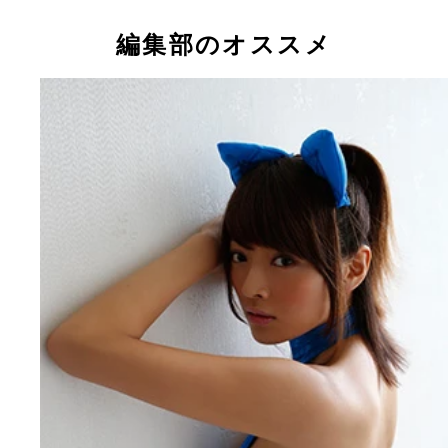
本人も衝撃的だったという挑発的な衣装がてんこ盛
この手ぶらを「これ、エロいのかな？」と本人は思
またもや手ブラ！ 手ブラ祭りじゃ～！ （Ｃ）イ
身長が１６８ｃｍあり、手足も長っ！ ストッキン
（Ｃ）イーネット・フロンティア
そうだが、充分エロいっス！ ハイレグもヤバイ
ット・フロンティア
で似合いすぎでそそられます！ （Ｃ）イーネット
編集部のオススメ
（Ｃ）イーネット・フロンティア
ロンティア