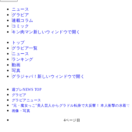
ニュース
グラビア
連載コラム
コミック
キン肉マン
新しいウィンドウで開く
トップ
グラビア一覧
ニュース
ランキング
動画
写真
グラジャパ！
新しいウィンドウで開く
週プレNEWS TOP
グラビア
グラビアニュース
“元・魔女っこ”美人芸人からグラドル転身で大反響！ 本人衝撃の水着
画像・写真
4ページ目