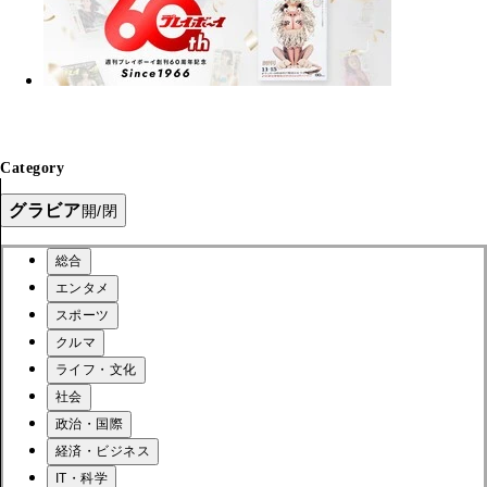
Category
グラビア
開/閉
総合
エンタメ
スポーツ
クルマ
ライフ・文化
社会
政治・国際
経済・ビジネス
IT・科学