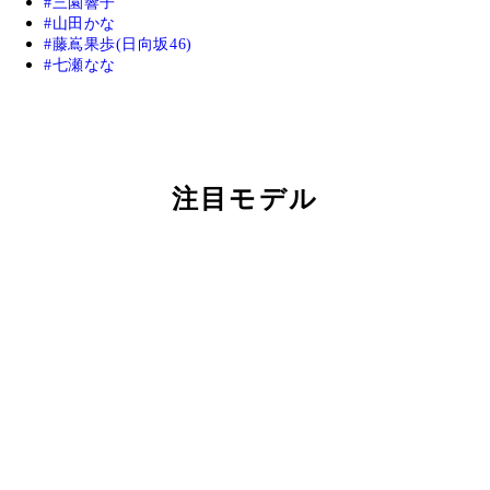
三園響子
山田かな
藤嶌果歩(日向坂46)
七瀬なな
注目モデル