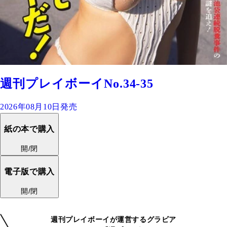
週刊プレイボーイNo.34-35
2026年08月10日発売
紙の本で購入
開/閉
電子版で購入
開/閉
週刊プレイボーイが運営するグラビア