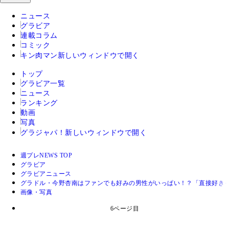
ニュース
グラビア
連載コラム
コミック
キン肉マン
新しいウィンドウで開く
トップ
グラビア一覧
ニュース
ランキング
動画
写真
グラジャパ！
新しいウィンドウで開く
週プレNEWS TOP
グラビア
グラビアニュース
グラドル・今野杏南はファンでも好みの男性がいっぱい！？「直接好き
画像・写真
6ページ目