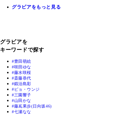
グラビアをもっと見る
グラビアを
キーワードで探す
豊田萌絵
咲田ゆな
藤水咲桜
斎藤恭代
鍛治島彩
ピョ・ウンジ
三園響子
山田かな
藤嶌果歩(日向坂46)
七瀬なな