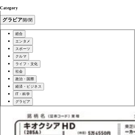
Category
グラビア
開/閉
総合
エンタメ
スポーツ
クルマ
ライフ・文化
社会
政治・国際
経済・ビジネス
IT・科学
グラビア