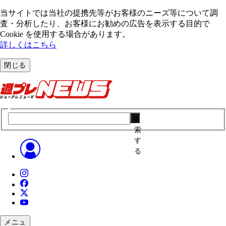
当サイトでは当社の提携先等がお客様のニーズ等について調
査・分析したり、お客様にお勧めの広告を表⽰する⽬的で
Cookie を使⽤する場合があります。
詳しくはこちら
閉じる
検
索
す
る
メニュ