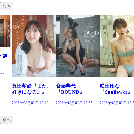
前へ
た、
斎藤恭代
咲田ゆな
藤水咲桜『花
』
『BOUND』
『Sunflower』
だまり』
:40
2026年08月02日 12:35
2026年08月02日 12:30
2026年08月02日 12:
次へ