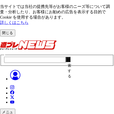
当サイトでは当社の提携先等がお客様のニーズ等について調
査・分析したり、お客様にお勧めの広告を表⽰する⽬的で
Cookie を使⽤する場合があります。
詳しくはこちら
閉じる
検
索
す
る
メニュ