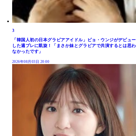
3
「韓国人初の日本グラビアアイドル」ピョ・ウンジがデビュー
した週プレに凱旋！「まさか妹とグラビアで共演するとは思わ
なかったです」
2026年08月03日 20:00