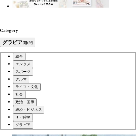
Category
グラビア
開/閉
総合
エンタメ
スポーツ
クルマ
ライフ・文化
社会
政治・国際
経済・ビジネス
IT・科学
グラビア