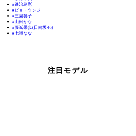
鍛治島彩
ピョ・ウンジ
三園響子
山田かな
藤嶌果歩(日向坂46)
七瀬なな
注目モデル