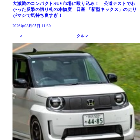
大激戦のコンパクトSUV市場に殴り込み！ 公道テストでわ
かった反撃の切り札の本物度 日産 「新型キックス」の走り
がマジで気持ち良すぎ！
2026年08月05日 11:30
クルマ