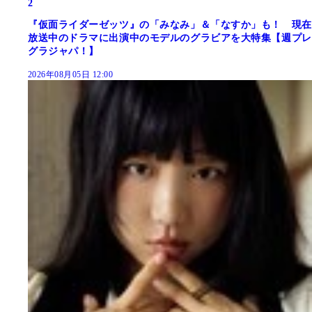
2
『仮面ライダーゼッツ』の「みなみ」＆「なすか」も！ 現在
放送中のドラマに出演中のモデルのグラビアを大特集【週プレ
グラジャパ！】
2026年08月05日 12:00