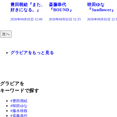
た、
斎藤恭代
咲田ゆな
藤水咲桜『花
』
『BOUND』
『Sunflower』
だまり』
:40
2026年08月02日 12:35
2026年08月02日 12:30
2026年08月02日 12:
次へ
グラビアをもっと見る
グラビアを
キーワードで探す
豊田萌絵
咲田ゆな
藤水咲桜
斎藤恭代