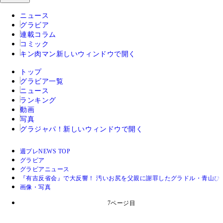
ニュース
グラビア
連載コラム
コミック
キン肉マン
新しいウィンドウで開く
トップ
グラビア一覧
ニュース
ランキング
動画
写真
グラジャパ！
新しいウィンドウで開く
週プレNEWS TOP
グラビア
グラビアニュース
『有吉反省会』で大反響！ 汚いお尻を父親に謝罪したグラドル・青山ひ
画像・写真
7ページ目