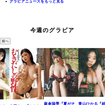
グラビアニュースをもっと見る
今週のグラビア
前へ
溝端 葵『もう
つの、あおい
で。』
2026年08月09日 12:
麻倉瑞季『夏がそ
青山ひかる『純度