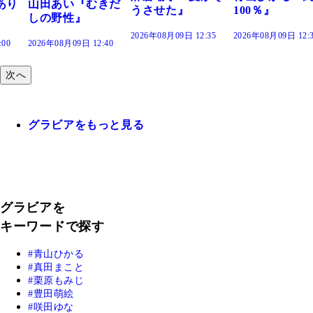
きだ
うさせた』
100％』
2026年08月09日 12:35
2026年08月09日 12:30
:40
次へ
グラビアをもっと見る
グラビアを
キーワードで探す
青山ひかる
真田まこと
栗原もみじ
豊田萌絵
咲田ゆな