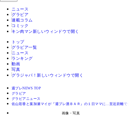
ニュース
グラビア
連載コラム
コミック
キン肉マン
新しいウィンドウで開く
トップ
グラビア一覧
ニュース
ランキング
動画
写真
グラジャパ！
新しいウィンドウで開く
週プレNEWS TOP
グラビア
グラビアニュース
佐山彩香と葉加瀬マイが『週プレ酒ＢＡＲ』の１日ママに…至近距離で
画像・写真