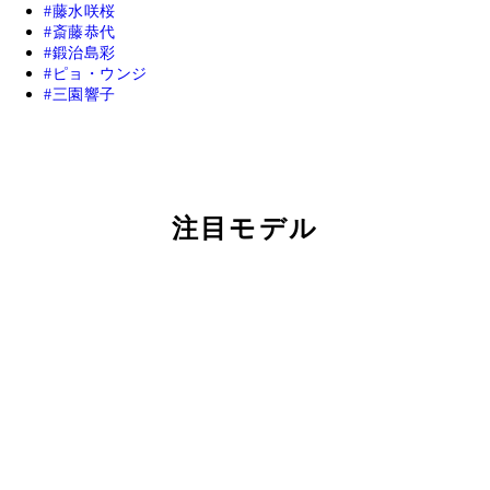
藤水咲桜
斎藤恭代
鍛治島彩
ピョ・ウンジ
三園響子
注目モデル