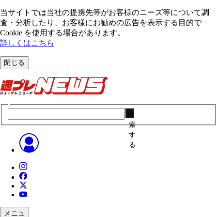
当サイトでは当社の提携先等がお客様のニーズ等について調
査・分析したり、お客様にお勧めの広告を表⽰する⽬的で
Cookie を使⽤する場合があります。
詳しくはこちら
閉じる
検
索
す
る
メニュ