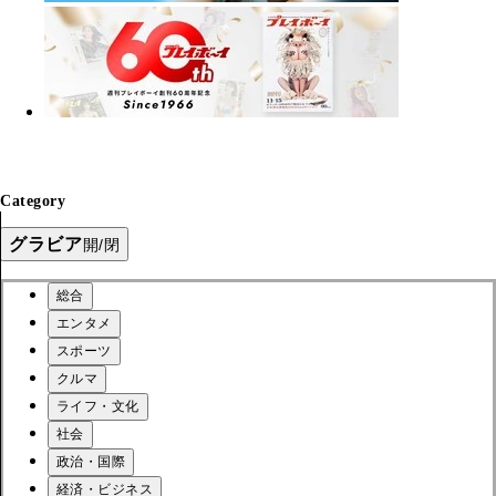
Category
グラビア
開/閉
総合
エンタメ
スポーツ
クルマ
ライフ・文化
社会
政治・国際
経済・ビジネス