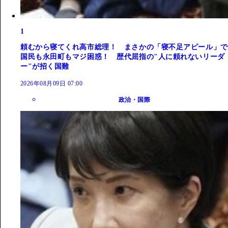
1
頼むから寝てくれ高市総理！ まさかの「寝不足アピール」で
国民も永田町もマジ困惑！ 歴代屈指の"人に頼れないリーダ
ー"が招く国難
2026年08月09日 07:00
政治・国際