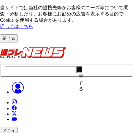
当サイトでは当社の提携先等がお客様のニーズ等について調
査・分析したり、お客様にお勧めの広告を表⽰する⽬的で
Cookie を使⽤する場合があります。
詳しくはこちら
閉じる
検
索
す
る
メニュ