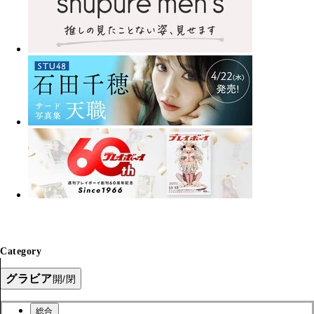
Category
グラビア
開/閉
総合