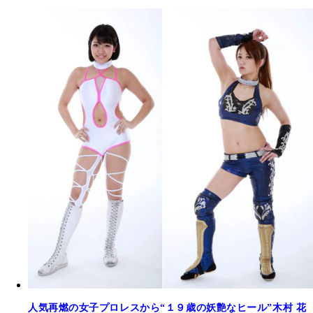
人気再燃の女子プロレスから“１９歳の妖艶なヒール”木村 花