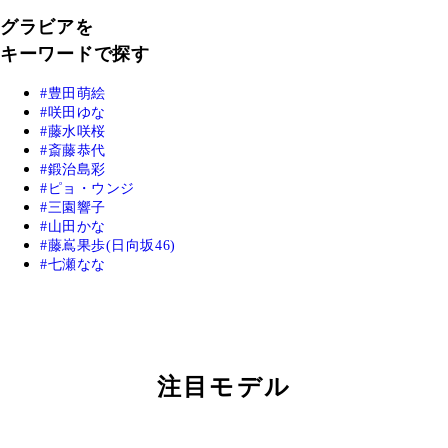
グラビアを
キーワードで探す
豊田萌絵
咲田ゆな
藤水咲桜
斎藤恭代
鍛治島彩
ピョ・ウンジ
三園響子
山田かな
藤嶌果歩(日向坂46)
七瀬なな
注目モデル