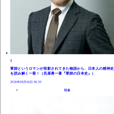
1
軍師というロマンが投影されてきた物語から、日本人の精神史
を読み解く一冊！（呉座勇一著『軍師の日本史』）
2026年08月04日 06:30
社会