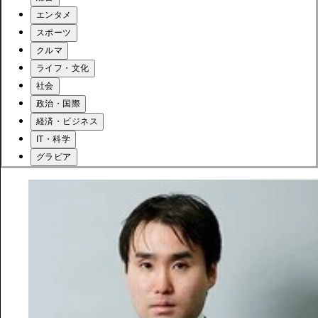
エンタメ
スポーツ
クルマ
ライフ・文化
社会
政治・国際
経済・ビジネス
IT・科学
グラビア