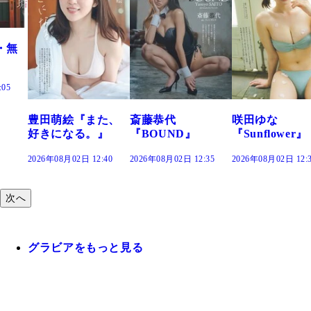
た、
斎藤恭代
咲田ゆな
藤水咲桜『花
』
『BOUND』
『Sunflower』
だまり』
:40
2026年08月02日 12:35
2026年08月02日 12:30
2026年08月02日 12:
次へ
グラビアをもっと見る