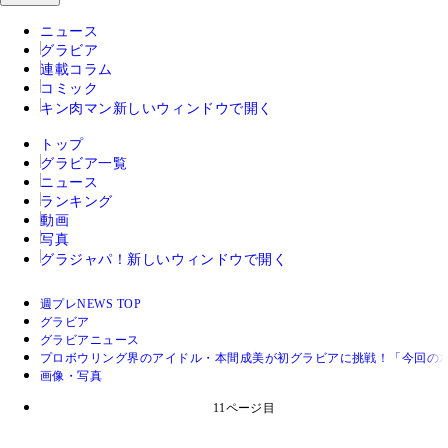
ニュース
グラビア
連載コラム
コミック
キン肉マン
新しいウィンドウで開く
トップ
グラビア一覧
ニュース
ランキング
動画
写真
グラジャパ！
新しいウィンドウで開く
週プレNEWS TOP
グラビア
グラビアニュース
プロボウリング界のアイドル・本間成美が初グラビアに挑戦！「今回の
画像・写真
11ページ目