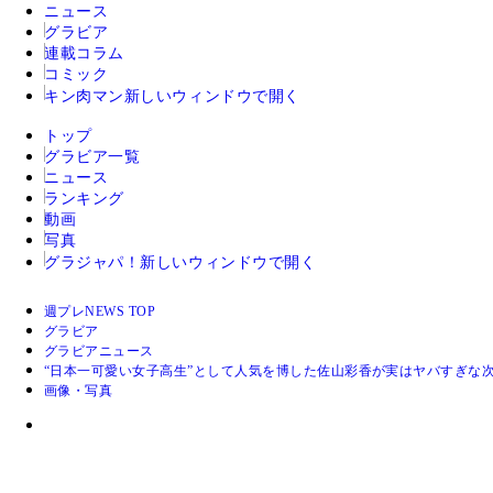
ニュース
グラビア
連載コラム
コミック
キン肉マン
新しいウィンドウで開く
トップ
グラビア一覧
ニュース
ランキング
動画
写真
グラジャパ！
新しいウィンドウで開く
週プレNEWS TOP
グラビア
グラビアニュース
“日本一可愛い女子高生”として人気を博した佐山彩香が実はヤバすぎな
画像・写真