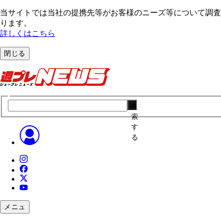
当サイトでは当社の提携先等がお客様のニーズ等について調査・
ります。
詳しくはこちら
閉じる
検
索
す
る
メニュ