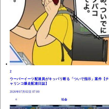
2
ウーバーイーツ配達員がキッパリ断る「ついで指示」案件【チ
ャリンコ爆走配達日誌】
2026年07月02日 07:00
社会