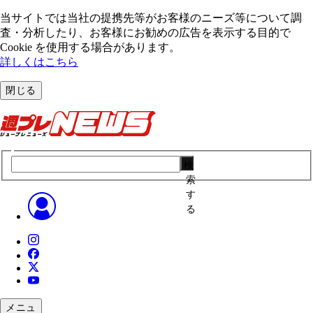
当サイトでは当社の提携先等がお客様のニーズ等について調
査・分析したり、お客様にお勧めの広告を表⽰する⽬的で
Cookie を使⽤する場合があります。
詳しくはこちら
閉じる
検
索
す
る
メニュ