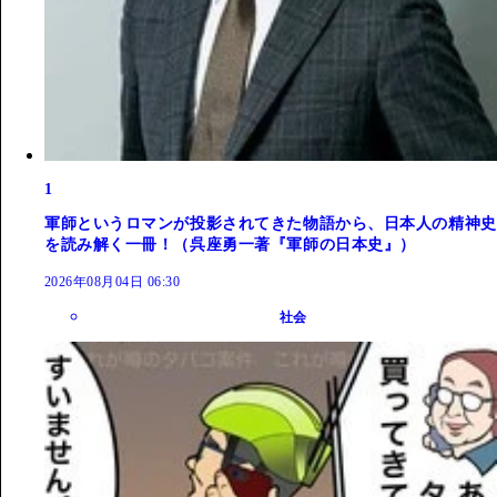
1
軍師というロマンが投影されてきた物語から、日本人の精神史
を読み解く一冊！（呉座勇一著『軍師の日本史』）
2026年08月04日 06:30
社会