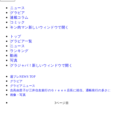
ニュース
グラビア
連載コラム
コミック
キン肉マン
新しいウィンドウで開く
トップ
グラビア一覧
ニュース
ランキング
動画
写真
グラジャパ！
新しいウィンドウで開く
週プレNEWS TOP
グラビア
グラビアニュース
吉高由里子が三井住友銀行のＧｒｅｅｎ店長に就任。通帳発行の多さに
画像・写真
3ページ目