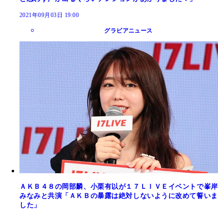
2021年09月03日 19:00
グラビアニュース
ＡＫＢ４８の岡部麟、小栗有以が１７ＬＩＶＥイベントで峯岸
みなみと共演「ＡＫＢの暴露は絶対しないように改めて誓いま
した」