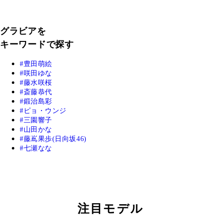
グラビアを
キーワードで探す
豊田萌絵
咲田ゆな
藤水咲桜
斎藤恭代
鍛治島彩
ピョ・ウンジ
三園響子
山田かな
藤嶌果歩(日向坂46)
七瀬なな
注目モデル