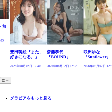
た、
斎藤恭代
咲田ゆな
藤水咲桜『花
』
『BOUND』
『Sunflower』
だまり』
:40
2026年08月02日 12:35
2026年08月02日 12:30
2026年08月02日 12:
次へ
グラビアをもっと見る