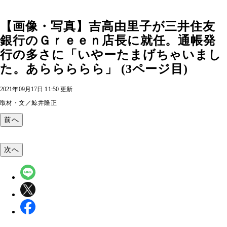
【画像・写真】吉高由里子が三井住友
銀行のＧｒｅｅｎ店長に就任。通帳発
行の多さに「いやーたまげちゃいまし
た。あららららら」 (3ページ目)
2021年09月17日 11:50 更新
取材・文／鯨井隆正
前へ
次へ