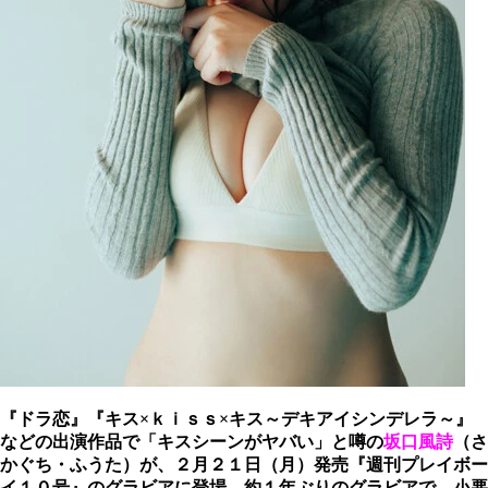
『ドラ恋』『キス×ｋｉｓｓ×キス～デキアイシンデレラ～』
などの出演作品で「キスシーンがヤバい」と噂の
坂口風詩
（さ
かぐち・ふうた）が、２月２１日（月）発売『週刊プレイボー
イ１０号』のグラビアに登場。約１年ぶりのグラビアで、小悪