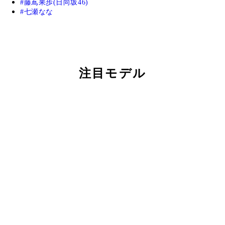
藤嶌果歩(日向坂46)
七瀬なな
注目モデル