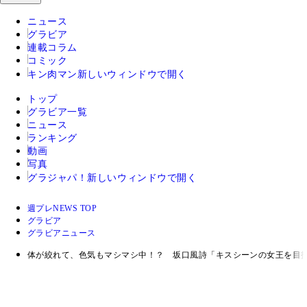
ニュース
グラビア
連載コラム
コミック
キン肉マン
新しいウィンドウで開く
トップ
グラビア一覧
ニュース
ランキング
動画
写真
グラジャパ！
新しいウィンドウで開く
週プレNEWS TOP
グラビア
グラビアニュース
体が絞れて、色気もマシマシ中！？ 坂口風詩「キスシーンの女王を目