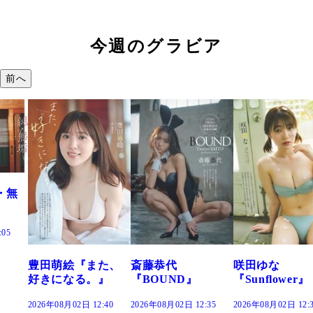
今週のグラビア
前へ
・無
:05
豊田萌絵『また、
斎藤恭代
咲田ゆな
好きになる。』
『BOUND』
『Sunflower』
2026年08月02日 12:40
2026年08月02日 12:35
2026年08月02日 12: