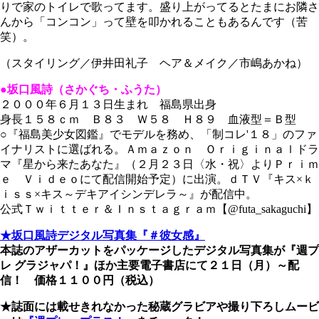
りで家のトイレで歌ってます。盛り上がってるとたまにお隣さ
んから「コンコン」って壁を叩かれることもあるんです（苦
笑）。
（スタイリング／伊井田礼子 ヘア＆メイク／市嶋あかね）
●坂口風詩（さかぐち・ふうた）
２０００年６月１３日生まれ 福島県出身
身長１５８ｃｍ Ｂ８３ Ｗ５８ Ｈ８９ 血液型＝Ｂ型
○『福島美少女図鑑』でモデルを務め、「制コレ'１８」のファ
イナリストに選ばれる。Ａｍａｚｏｎ Ｏｒｉｇｉｎａｌドラ
マ『星から来たあなた』（２月２３日〈水・祝〉よりＰｒｉｍ
ｅ Ｖｉｄｅｏにて配信開始予定）に出演。ｄＴＶ『キス×ｋ
ｉｓｓ×キス～デキアイシンデレラ～』が配信中。
公式Ｔｗｉｔｔｅｒ＆Ｉｎｓｔａｇｒａｍ【@futa_sakaguchi】
★坂口風詩デジタル写真集『＃彼女感』
本誌のアザーカットをパッケージしたデジタル写真集が『週プ
レ グラジャパ！』ほか主要電子書店にて２１日（月）～配
信！ 価格１１００円（税込）
★誌面には載せきれなかった秘蔵グラビアや撮り下ろしムービ