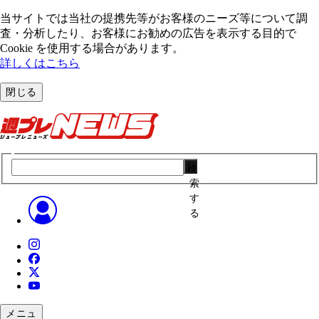
当サイトでは当社の提携先等がお客様のニーズ等について調
査・分析したり、お客様にお勧めの広告を表⽰する⽬的で
Cookie を使⽤する場合があります。
詳しくはこちら
閉じる
検
索
す
る
メニュ