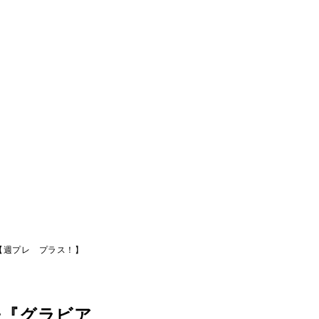
【週プレ プラス！】
子『グラビア