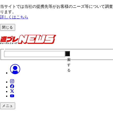
当サイトでは当社の提携先等がお客様のニーズ等について調査・
ります。
詳しくはこちら
閉じる
検
索
す
る
メニュ