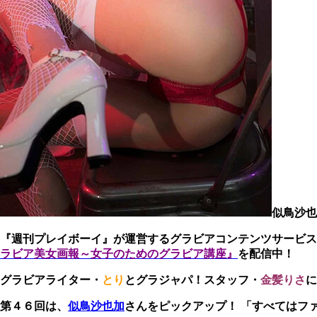
似鳥沙也
『週刊プレイボーイ』が運営するグラビアコンテンツサービス
ラビア美女画報～女子のためのグラビア講座』
を配信中！
グラビアライター・
とり
とグラジャパ！スタッフ・
金髪りさ
に
第４６回は、
似鳥沙也加
さんをピックアップ！ 「すべてはフ