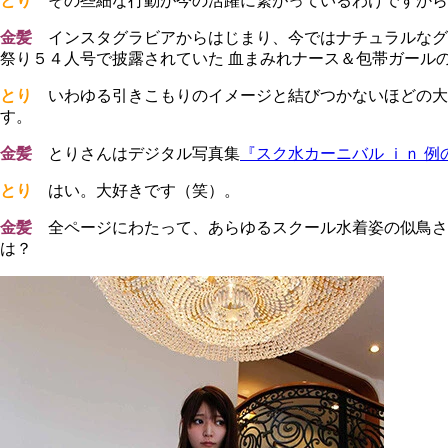
とり
その些細な行動が今の活躍に繋がっているわけですから
金髪
インスタグラビアからはじまり、今ではナチュラルなグ
祭り５４人号で披露されていた 血まみれナース＆包帯ガール
とり
いわゆる引きこもりのイメージと結びつかないほどの大
す。
金髪
とりさんはデジタル写真集
『スク水カーニバル ｉｎ 例
とり
はい。大好きです（笑）。
金髪
全ページにわたって、あらゆるスクール水着姿の似鳥さ
は？