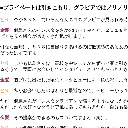
■プライベートは引きこもり。グラビアではノリノ
とり
今やＳＮＳ上でいろんな女のコのグラビアが見られる時
金髪
似鳥さんのインスタをさかのぼってみると、２０１８年
ビアを見る機会が増えてきた気がします。
何なら当時は、ＳＮＳに自撮りをあげるのに抵抗感のある女の
だったはずですよ。
とり
しかも似鳥さんは、高校を中退してからずっと家に引き
るそうで、実際にお会いしてインタビューさせてもらったとき
金髪
週プレに出だした頃のインタビューにも「蚊の鳴くよう
とり
私がお会いしたのはわりと最近なので、デビューから４
ただ、似鳥さんがインスタグラビアを投稿するようになったの
んだったら大好きなグラビア風に撮ってもらえたら、自分も楽
金髪
その提案ができるのもスゴいですよね（笑）。