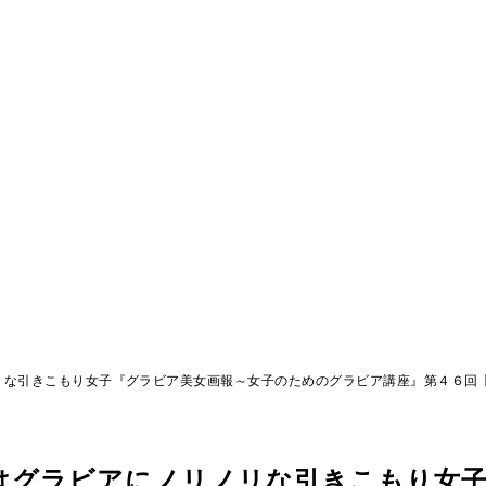
リな引きこもり女子『グラビア美女画報～女子のためのグラビア講座』第４６回
はグラビアにノリノリな引きこもり女