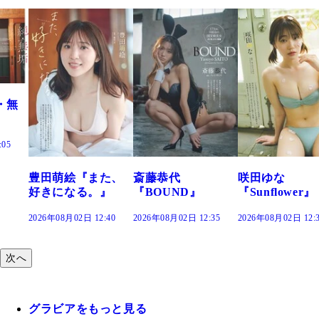
また、
斎藤恭代
咲田ゆな
藤水咲桜『
。』
『BOUND』
『Sunflower』
だまり』
12:40
2026年08月02日 12:35
2026年08月02日 12:30
2026年08月02日 1
次へ
グラビアをもっと見る