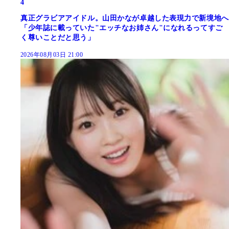
4
真正グラビアアイドル。山田かなが卓越した表現力で新境地へ
「少年誌に載っていた"エッチなお姉さん"になれるってすご
く尊いことだと思う」
2026年08月03日 21:00