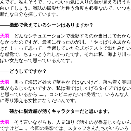
んです。私もそうで、ついついお気に入りの顔が見えるほうを
向いてしまう。雑誌の撮影だと違う角度も必要なので、いつも
新たな自分を探しています。
――撮影で覚えているシーンはありますか？
天羽
どんなシチュエーションで撮影するのか当日までわから
なかったのですが、最初に行ったのが川。「やっぱり水辺から
きた！」って思って、予習していた公式がテストで出たみたい
な感覚で、ちょっとうれしかったです。それに私、海より川っ
ぽい女だなって思っているんです。
――どうしてですか？
天羽
川って海ほど雄大で華やかではないけど、落ち着く雰囲
気があるじゃないですか。私は海ではしゃげるタイプではない
と思っているから......。コンビニみたいに身近で、いろんな人
に寄り添える女性になりたいんです。
――確かに親近感が湧くキャラクターだと思います。
天羽
そう言いながらも、人見知りで話すのが得意じゃないん
ですけど......。今回の撮影では、スタッフさんたちがいろいろ