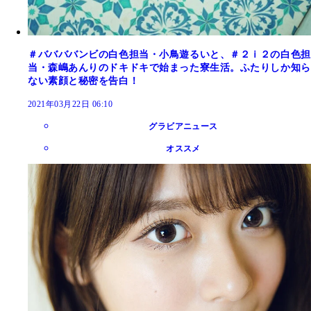
＃ババババンビの白色担当・小鳥遊るいと、＃２ｉ２の白色担
当・森嶋あんりのドキドキで始まった寮生活。ふたりしか知ら
ない素顔と秘密を告白！
2021年03月22日 06:10
グラビアニュース
オススメ