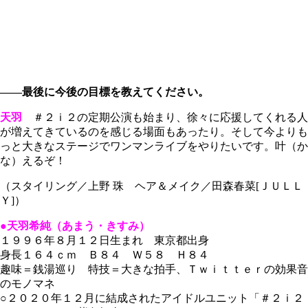
――最後に今後の目標を教えてください。
天羽
＃２ｉ２の定期公演も始まり、徐々に応援してくれる人
が増えてきているのを感じる場面もあったり。そして今よりも
っと大きなステージでワンマンライブをやりたいです。叶（か
な）えるぞ！
（スタイリング／上野 珠 ヘア＆メイク／田森春菜[ＪＵＬＬ
Ｙ]）
●天羽希純（あまう・きすみ）
１９９６年８月１２日生まれ 東京都出身
身長１６４ｃｍ Ｂ８４ Ｗ５８ Ｈ８４
趣味＝銭湯巡り 特技＝大きな拍手、Ｔｗｉｔｔｅｒの効果音
のモノマネ
○２０２０年１２月に結成されたアイドルユニット「＃２ｉ２