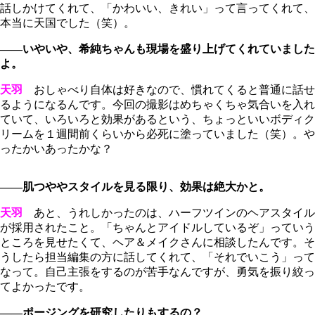
話しかけてくれて、「かわいい、きれい」って言ってくれて、
本当に天国でした（笑）。
――いやいや、希純ちゃんも現場を盛り上げてくれていました
よ。
天羽
おしゃべり自体は好きなので、慣れてくると普通に話せ
るようになるんです。今回の撮影はめちゃくちゃ気合いを入れ
ていて、いろいろと効果があるという、ちょっといいボディク
リームを１週間前くらいから必死に塗っていました（笑）。や
ったかいあったかな？
――肌つややスタイルを見る限り、効果は絶大かと。
天羽
あと、うれしかったのは、ハーフツインのヘアスタイル
が採用されたこと。「ちゃんとアイドルしているぞ」っていう
ところを見せたくて、ヘア＆メイクさんに相談したんです。そ
うしたら担当編集の方に話してくれて、「それでいこう」って
なって。自己主張をするのが苦手なんですが、勇気を振り絞っ
てよかったです。
――ポージングを研究したりもするの？