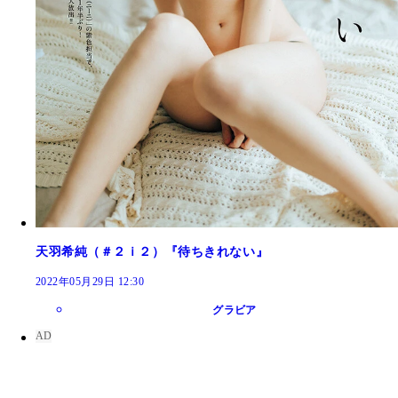
天羽希純（＃２ｉ２）『待ちきれない』
2022年05月29日 12:30
グラビア