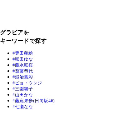
グラビアを
キーワードで探す
豊田萌絵
咲田ゆな
藤水咲桜
斎藤恭代
鍛治島彩
ピョ・ウンジ
三園響子
山田かな
藤嶌果歩(日向坂46)
七瀬なな