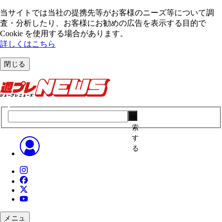
当サイトでは当社の提携先等がお客様のニーズ等について調
査・分析したり、お客様にお勧めの広告を表⽰する⽬的で
Cookie を使⽤する場合があります。
詳しくはこちら
閉じる
検
索
す
る
メニュ