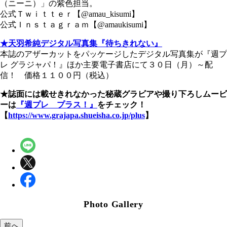
（ニーニ）」の紫色担当。
公式Ｔｗｉｔｔｅｒ【@amau_kisumi】
公式Ｉｎｓｔａｇｒａｍ【@amaukisumi】
★天羽希純デジタル写真集『待ちきれない』
本誌のアザーカットをパッケージしたデジタル写真集が『週プ
レ グラジャパ！』ほか主要電子書店にて３０日（月）～配
信！ 価格１１００円（税込）
★誌面には載せきれなかった秘蔵グラビアや撮り下ろしムービ
ーは
『週プレ プラス！』
をチェック！
【
https://www.grajapa.shueisha.co.jp/plus
】
Photo Gallery
前へ