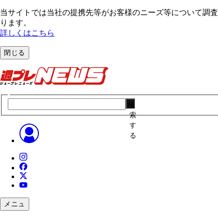
当サイトでは当社の提携先等がお客様のニーズ等について調査・
ります。
詳しくはこちら
閉じる
検
索
す
る
メニュ