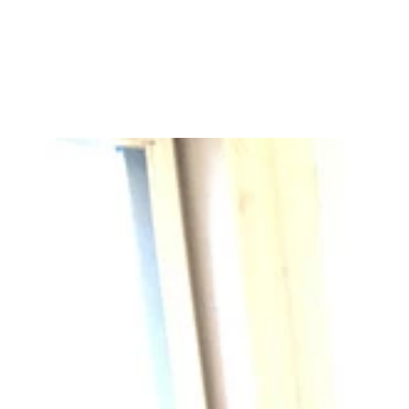
くりえみ『ネコ目線』価格／1,320円（税込）撮影