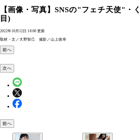
【画像・写真】SNSの"フェチ天使"・
目)
2022年10月12日 18:00 更新
取材・文／大野智己 撮影／山上徳幸
前へ
次へ
前へ