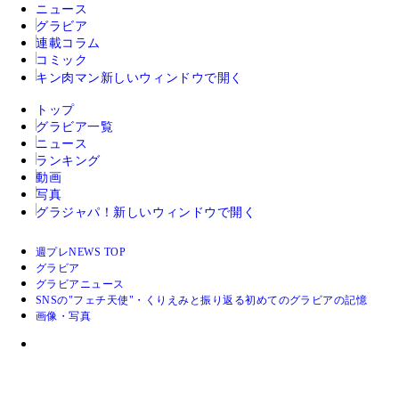
ニュース
グラビア
連載コラム
コミック
キン肉マン
新しいウィンドウで開く
トップ
グラビア一覧
ニュース
ランキング
動画
写真
グラジャパ！
新しいウィンドウで開く
週プレNEWS TOP
グラビア
グラビアニュース
SNSの"フェチ天使"・くりえみと振り返る初めてのグラビアの記憶
画像・写真