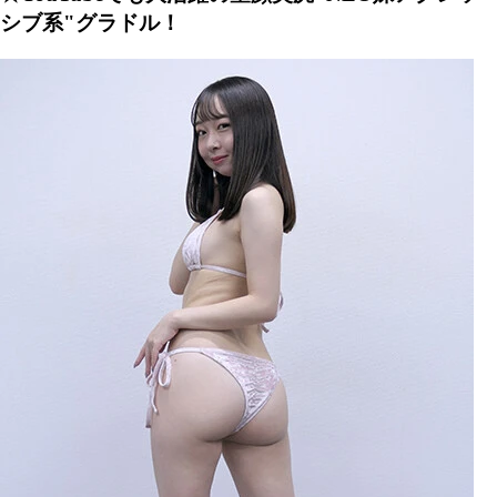
シブ系"グラドル！