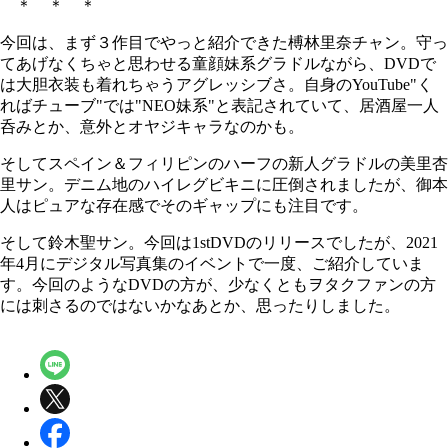
＊ ＊ ＊
今回は、まず３作目でやっと紹介できた榑林里奈チャン。守っ
てあげなくちゃと思わせる童顔妹系グラドルながら、DVDで
は大胆衣装も着れちゃうアグレッシブさ。自身のYouTube"く
ればチューブ"では"NEO妹系"と表記されていて、居酒屋一人
呑みとか、意外とオヤジキャラなのかも。
そしてスペイン＆フィリピンのハーフの新人グラドルの美里杏
里サン。デニム地のハイレグビキニに圧倒されましたが、御本
人はピュアな存在感でそのギャップにも注目です。
そして鈴木聖サン。今回は1stDVDのリリースでしたが、2021
年4月にデジタル写真集のイベントで一度、ご紹介していま
す。今回のようなDVDの方が、少なくともヲタクファンの方
には刺さるのではないかなあとか、思ったりしました。