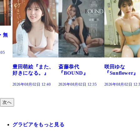
萌絵『また、
斎藤恭代
咲田ゆな
藤水
になる。』
『BOUND』
『Sunflower』
だま
年08月02日 12:40
2026年08月02日 12:35
2026年08月02日 12:30
2026年
次へ
グラビアをもっと見る