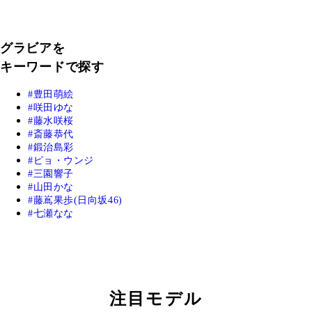
グラビアを
キーワードで探す
豊田萌絵
咲田ゆな
藤水咲桜
斎藤恭代
鍛治島彩
ピョ・ウンジ
三園響子
山田かな
藤嶌果歩(日向坂46)
七瀬なな
注目モデル