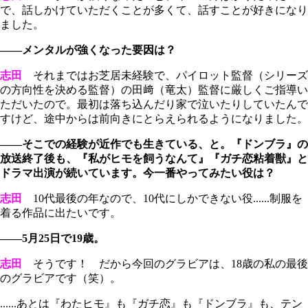
で、話しかけていただくことが多くて、話すことが好きになり
ました。
――メンタルが強くなった要因は？
志田
それまではお芝居未経験で、パイロット監督（シリーズ
の方向性を決める監督）の田﨑（竜太）監督に厳しくご指導い
ただいたので。最初は落ち込んだり家で泣いたりしていたんで
すけど、途中からは前向きにとらえられるようになりました。
――そこでの経験が近作でも生きている、と。『ドンブラ』の
放送終了後も、『私がヒモを飼うなんて』『ガチ恋粘着獣』と
ドラマ出演が続いています。今一番やってみたい役は？
志田
10代最後の年なので、10代にしかできない役......制服を
着る作品に出たいです。
――5月25日で19歳。
志田
そうです！ だから今回のグラビアは、18歳の私の最後
のグラビアです（笑）。
......あとは『わたヒモ』も『ガチ恋』も『ドンブラ』も、テン