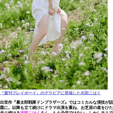
『週刊プレイボーイ』のグラビアに登場した志田こはく
出世作『暴太郎戦隊ドンブラザーズ』ではコミカルな演技が話
題に。以降も立て続けにドラマ出演を重ね、お芝居の道をひた
走り続ける
志田こはく
さん。もう子供ではない、しかし大人で