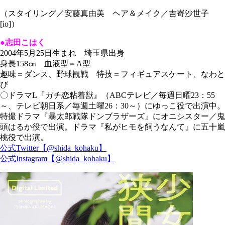
（スタイリング／安藤真由美 ヘア＆メイク／吉
㟢
沙世子
[io]）
●志田こはく
2004年5月25日生まれ 埼玉県出身
身長158㎝ 血液型＝A型
趣味＝ダンス、野球観戦 特技＝フィギュアスケート、なわと
び
〇ドラマL『ガチ恋粘着獣』（ABCテレビ／毎週日曜23：55
～、テレビ朝日系／毎週土曜26：30～）にゆっこ役で出演中。
特撮ドラマ『暴太郎戦隊ドンブラザーズ』にオニシスター／鬼
頭はるか役で出演。ドラマ『私がヒモを飼うなんて』に五十嵐
桃役で出演。
公式Twitter【@shida_kohaku】
公式Instagram【@shida_kohaku】