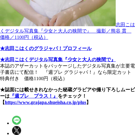
志田こは
くデジタル写真集『少女と大人の狭間で』 撮影／熊谷 貫
価格／1100円（税込）
★志田こはくのグラジャパ！プロフィール
★志田こはくデジタル写真集『少女と大人の狭間で』
本誌のアザーカットをパッケージしたデジタル写真集が主要電
子書店にて配信！ 『週プレ グラジャパ！』なら限定カット
特典付き 価格1100円（税込）
★誌面には載せきれなかった秘蔵グラビアや撮り下ろしムービ
ーは
『週プレ プラス！』
をチェック！
【
https://www.grajapa.shueisha.co.jp/plus
】