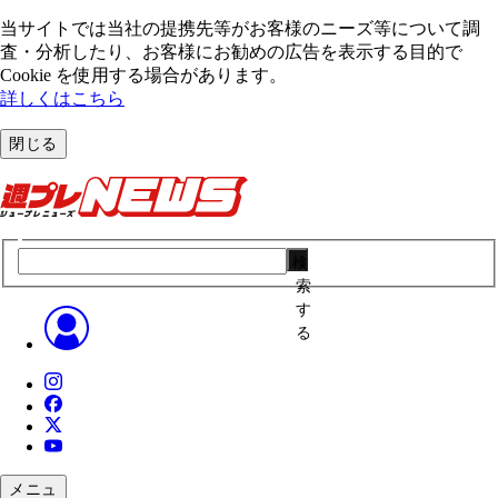
当サイトでは当社の提携先等がお客様のニーズ等について調
査・分析したり、お客様にお勧めの広告を表⽰する⽬的で
Cookie を使⽤する場合があります。
詳しくはこちら
閉じる
検
索
す
る
メニュ