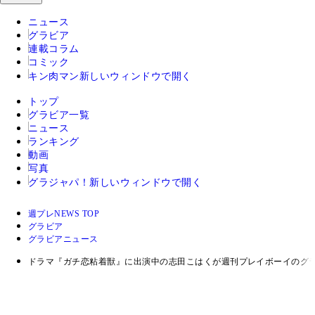
ニュース
グラビア
連載コラム
コミック
キン肉マン
新しいウィンドウで開く
トップ
グラビア一覧
ニュース
ランキング
動画
写真
グラジャパ！
新しいウィンドウで開く
週プレNEWS TOP
グラビア
グラビアニュース
ドラマ『ガチ恋粘着獣』に出演中の志田こはくが週刊プレイボーイのグラ