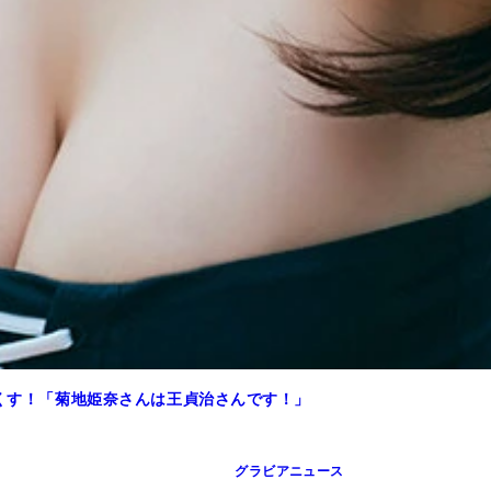
／坂本陽）より
本陽）価格／\1100円（税込）
つくす！「菊地姫奈さんは王貞治さんです！」
グラビアニュース