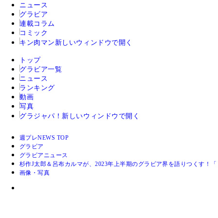
ニュース
グラビア
連載コラム
コミック
キン肉マン
新しいウィンドウで開く
トップ
グラビア一覧
ニュース
ランキング
動画
写真
グラジャパ！
新しいウィンドウで開く
週プレNEWS TOP
グラビア
グラビアニュース
杉作J太郎＆呂布カルマが、2023年上半期のグラビア界を語りつくす！
画像・写真