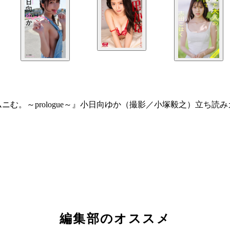
ニむ。～prologue～』小日向ゆか（撮影／小塚毅之）立ち
編集部のオススメ
ッチを変えました（画／杉作J太郎）