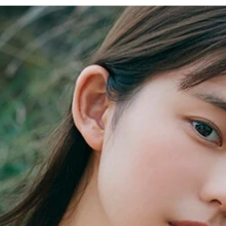
ムニムニムニむ。～prologue～』小日向ゆか（撮影／小塚毅