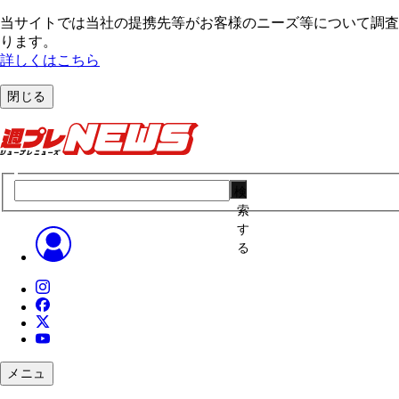
当サイトでは当社の提携先等がお客様のニーズ等について調査・
ります。
詳しくはこちら
閉じる
検
索
す
る
メニュ