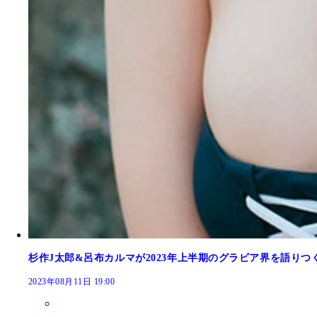
呂布カルマ氏
杉作J太郎氏
デジタル写真集『...まだかな？』山田かな（撮影
デジタル写真集『...まだかな？』山田かな（撮影／坂
杉作J太郎&呂布カルマが2023年上半期のグラビア界を語り
2023年08月11日 19:00