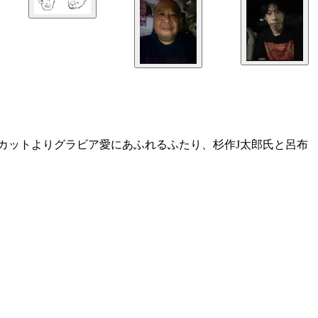
読みカットよりグラビア愛にあふれるふたり、杉作J太郎氏と呂布