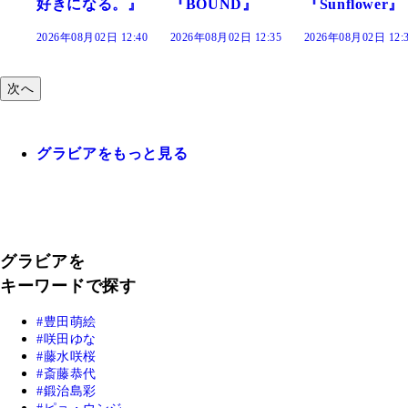
』
『BOUND』
『Sunflower』
だまり』
:40
2026年08月02日 12:35
2026年08月02日 12:30
2026年08月02日 12:
次へ
グラビアをもっと見る
グラビアを
キーワードで探す
豊田萌絵
咲田ゆな
藤水咲桜
斎藤恭代
鍛治島彩