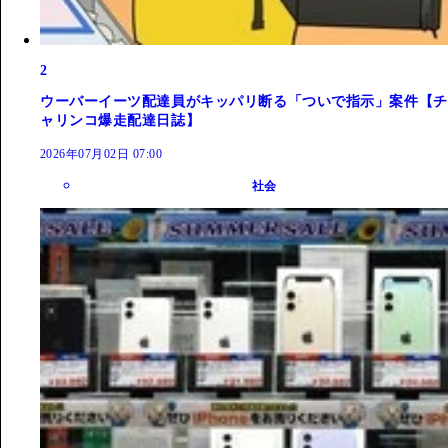
2
ウーバーイーツ配達員がキッパリ断る「ついで指示」案件【チ
ャリンコ爆走配達日誌】
2026年07月02日 07:00
社会