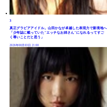
3
真正グラビアアイドル。山田かなが卓越した表現力で新境地へ
「少年誌に載っていた"エッチなお姉さん"になれるってすご
く尊いことだと思う」
2026年08月03日 21:00