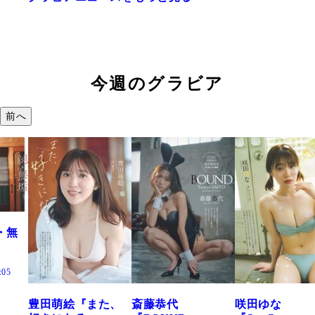
今週のグラビア
前へ
た、
斎藤恭代
咲田ゆな
藤水咲桜『花