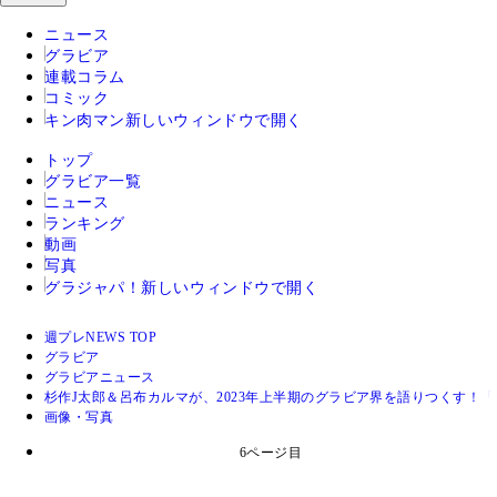
ニュース
グラビア
連載コラム
コミック
キン肉マン
新しいウィンドウで開く
トップ
グラビア一覧
ニュース
ランキング
動画
写真
グラジャパ！
新しいウィンドウで開く
週プレNEWS TOP
グラビア
グラビアニュース
杉作J太郎＆呂布カルマが、2023年上半期のグラビア界を語りつくす！
画像・写真
6ページ目