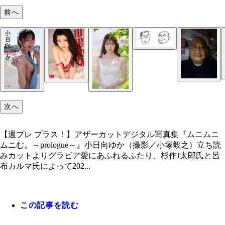
前へ
呂布カルマ氏と杉作J太郎氏。前回とはちょっとタ
変えました（画／杉作J太郎）
【週プレ プラス！】アザーカットデジタル写真集
ムニムニむ。～prologue～』小日向ゆか（撮影／小
之）立ち読みカットより
次へ
【週プレ プラス！】アザーカットデジタル写真集『ムニムニ
ムニむ。～prologue～』小日向ゆか（撮影／小塚毅之）立ち読
みカットよりグラビア愛にあふれるふたり、杉作J太郎氏と呂
布カルマ氏によって202...
呂布カルマ氏
この記事を読む
杉作J太郎氏
デジタル写真集『...まだかな？』山田かな（撮影／
デジタル写真集『...まだかな？』山田かな（撮影／