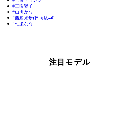
ピョ・ウンジ
三園響子
山田かな
藤嶌果歩(日向坂46)
七瀬なな
注目モデル