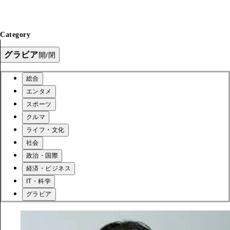
Category
グラビア
開/閉
総合
エンタメ
スポーツ
クルマ
ライフ・文化
社会
政治・国際
経済・ビジネス
IT・科学
グラビア