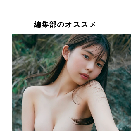
陽）より
陽）価格／\1100円（税込）
編集部のオススメ
『少女と大人の狭間で』志田こはく（撮影／熊谷貫
【週プレ プラス！】アザーカットデジタル写真集
『少女と大人の狭間で』志田こはく（撮影／熊谷貫
ち読みカットより
ムニムニむ。～prologue～』小日向ゆか（撮影／小
格／\1100（税込）
之）価格／\1100（税込）