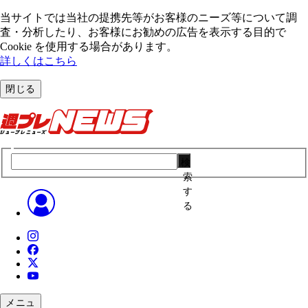
当サイトでは当社の提携先等がお客様のニーズ等について調
査・分析したり、お客様にお勧めの広告を表⽰する⽬的で
Cookie を使⽤する場合があります。
詳しくはこちら
閉じる
検
索
す
る
メニュ