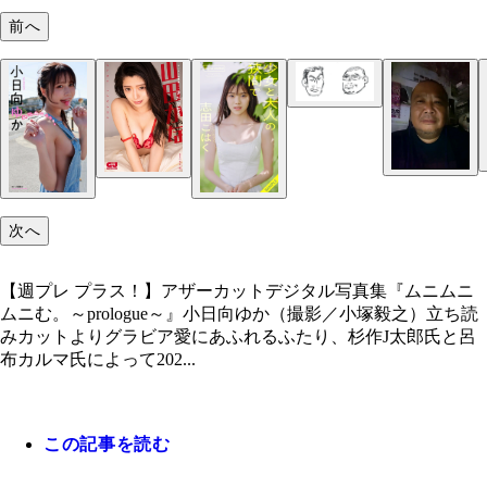
前へ
呂布カルマ氏と杉作J太郎氏。前回とはちょっとタ
変えました（画／杉作J太郎）
【週プレ プラス！】アザーカットデジタル写真集
ムニムニむ。～prologue～』小日向ゆか（撮影／小
之）立ち読みカットより
次へ
【週プレ プラス！】アザーカットデジタル写真集『ムニムニ
ムニむ。～prologue～』小日向ゆか（撮影／小塚毅之）立ち読
みカットよりグラビア愛にあふれるふたり、杉作J太郎氏と呂
布カルマ氏によって202...
呂布カルマ氏
この記事を読む
杉作J太郎氏
デジタル写真集『...まだかな？』山田かな（撮影／
デジタル写真集『...まだかな？』山田かな（撮影／