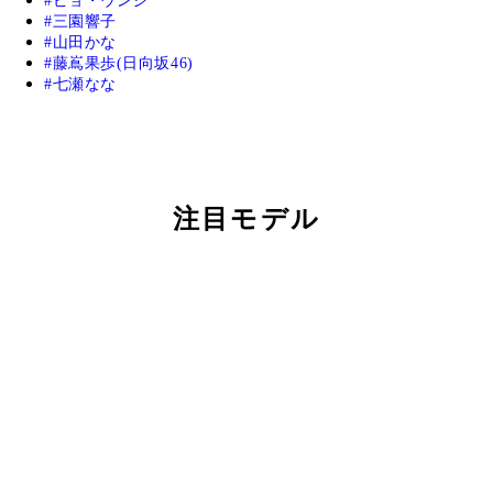
ピョ・ウンジ
三園響子
山田かな
藤嶌果歩(日向坂46)
七瀬なな
注目モデル