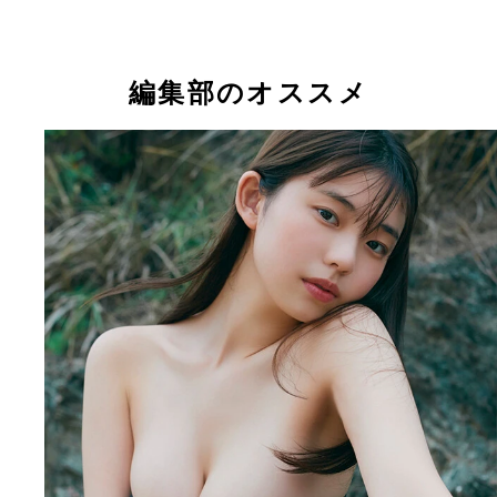
陽）より
陽）価格／\1100円（税込）
編集部のオススメ
『少女と大人の狭間で』志田こはく（撮影／熊谷貫
【週プレ プラス！】アザーカットデジタル写真集
『少女と大人の狭間で』志田こはく（撮影／熊谷貫
ち読みカットより
ムニムニむ。～prologue～』小日向ゆか（撮影／小
格／\1100（税込）
之）価格／\1100（税込）