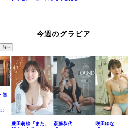
今週のグラビア
前へ
た、
斎藤恭代
咲田ゆな
藤水咲桜『花