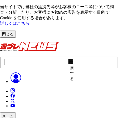
当サイトでは当社の提携先等がお客様のニーズ等について調
査・分析したり、お客様にお勧めの広告を表⽰する⽬的で
Cookie を使⽤する場合があります。
詳しくはこちら
閉じる
検
索
す
る
メニュ