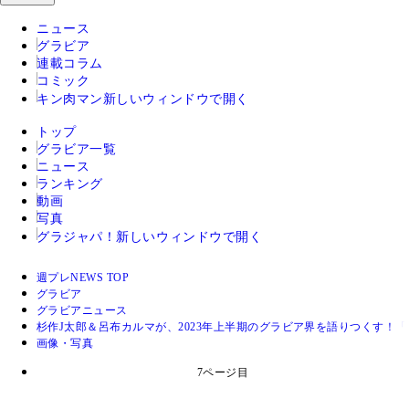
ニュース
グラビア
連載コラム
コミック
キン肉マン
新しいウィンドウで開く
トップ
グラビア一覧
ニュース
ランキング
動画
写真
グラジャパ！
新しいウィンドウで開く
週プレNEWS TOP
グラビア
グラビアニュース
杉作J太郎＆呂布カルマが、2023年上半期のグラビア界を語りつくす！
画像・写真
7ページ目