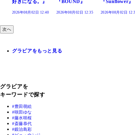
』
『BOUND』
『Sunflower』
だまり』
:40
2026年08月02日 12:35
2026年08月02日 12:30
2026年08月02日 12:
次へ
グラビアをもっと見る
グラビアを
キーワードで探す
豊田萌絵
咲田ゆな
藤水咲桜
斎藤恭代
鍛治島彩