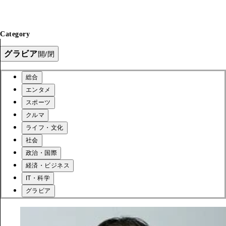
Category
グラビア
開/閉
総合
エンタメ
スポーツ
クルマ
ライフ・文化
社会
政治・国際
経済・ビジネス
IT・科学
グラビア