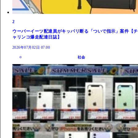
2
ウーバーイーツ配達員がキッパリ断る「ついで指示」案件【チ
ャリンコ爆走配達日誌】
2026年07月02日 07:00
社会