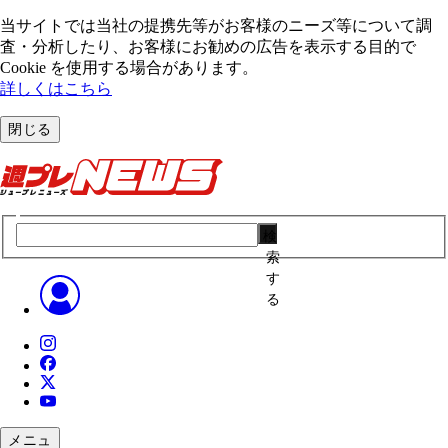
当サイトでは当社の提携先等がお客様のニーズ等について調
査・分析したり、お客様にお勧めの広告を表⽰する⽬的で
Cookie を使⽤する場合があります。
詳しくはこちら
閉じる
検
索
す
る
メニュ