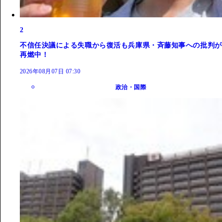
2
不信任決議による失職から復活も兵庫県・斉藤知事への批判が
再燃中！
2026年08月07日 07:30
政治・国際