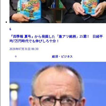
6
『四季報 夏号』から発掘した「激アツ銘柄」25選!! 日経平
均7万円時代でも伸びしろ十分！
2026年07月31日 06:30
経済・ビジネス