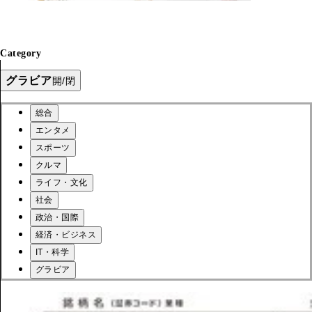
Category
グラビア
開/閉
総合
エンタメ
スポーツ
クルマ
ライフ・文化
社会
政治・国際
経済・ビジネス
IT・科学
グラビア