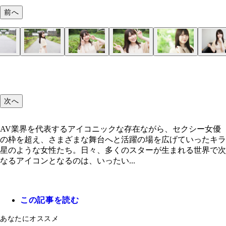
前へ
石川澪
石川澪
石川澪
石川澪
石川澪
石川澪
石川澪
石川澪
石川澪
石川澪
次へ
AV業界を代表するアイコニックな存在ながら、セクシー女優
の枠を超え、さまざまな舞台へと活躍の場を広げていったキラ
星のような女性たち。日々、多くのスターが生まれる世界で次
なるアイコンとなるのは、いったい...
この記事を読む
あなたにオススメ