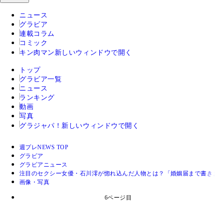
ニュース
グラビア
連載コラム
コミック
キン肉マン
新しいウィンドウで開く
トップ
グラビア一覧
ニュース
ランキング
動画
写真
グラジャパ！
新しいウィンドウで開く
週プレNEWS TOP
グラビア
グラビアニュース
注目のセクシー女優・石川澪が惚れ込んだ人物とは？「婚姻届まで書き
画像・写真
6ページ目