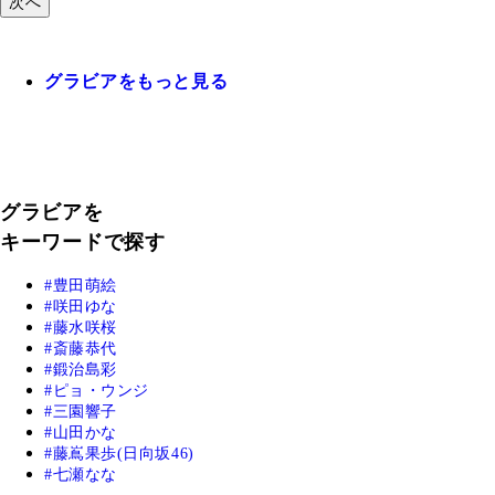
次へ
グラビアをもっと見る
グラビアを
キーワードで探す
豊田萌絵
咲田ゆな
藤水咲桜
斎藤恭代
鍛治島彩
ピョ・ウンジ
三園響子
山田かな
藤嶌果歩(日向坂46)
七瀬なな