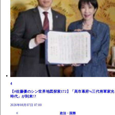
4
【#佐藤優のシン世界地図探索172】「高市幕府≒三代将軍家光
時代」が到来!?
2026年08月07日 07:00
政治・国際