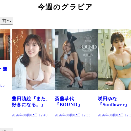
今週のグラビア
前へ
た、
斎藤恭代
咲田ゆな
藤水咲桜『花
』
『BOUND』
『Sunflower』
だまり』
:40
2026年08月02日 12:35
2026年08月02日 12:30
2026年08月02日 12: