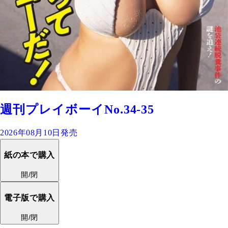
週刊プレイボーイNo.34-35
2026年08月10日発売
紙の本で購入
開/閉
電子版で購入
開/閉