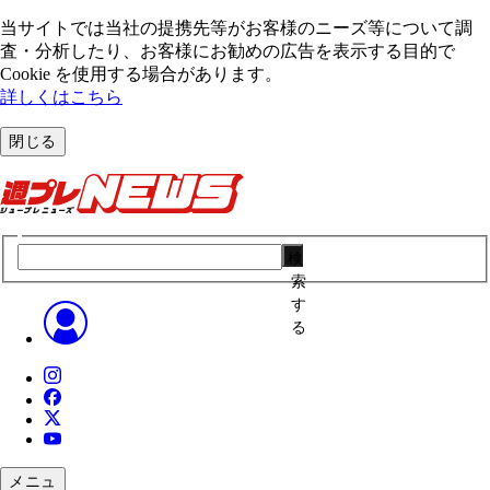
当サイトでは当社の提携先等がお客様のニーズ等について調
査・分析したり、お客様にお勧めの広告を表⽰する⽬的で
Cookie を使⽤する場合があります。
詳しくはこちら
閉じる
検
索
す
る
メニュ