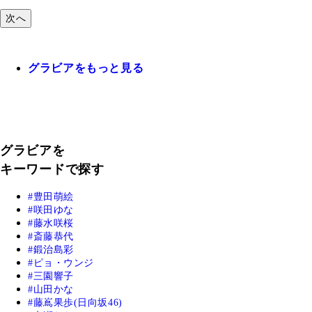
次へ
グラビアをもっと見る
グラビアを
キーワードで探す
豊田萌絵
咲田ゆな
藤水咲桜
斎藤恭代
鍛治島彩
ピョ・ウンジ
三園響子
山田かな
藤嶌果歩(日向坂46)