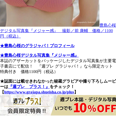
豊島心桜
デジタル写真集『メジャー感』 撮影／前 康輔 価格／1100
円（税込）
★豊島心桜のグラジャパ！プロフィール
★豊島心桜デジタル写真集『メジャー感』
本誌のアザーカットをパッケージしたデジタル写真集が主要電
子書店にて配信！ 『週プレ グラジャパ！』なら限定カット
特典付き 価格1100円（税込）
★誌面には載せきれなかった秘蔵グラビアや撮り下ろしムービ
ーは
『週プレ プラス！』
をチェック！
【
https://www.grajapa.shueisha.co.jp/plus
】