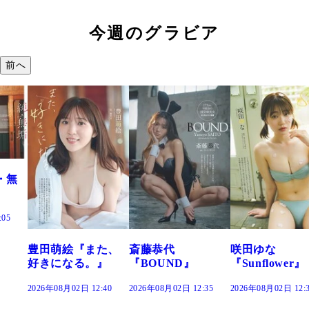
今週のグラビア
前へ
た、
斎藤恭代
咲田ゆな
藤水咲桜『花
』
『BOUND』
『Sunflower』
だまり』
:40
2026年08月02日 12:35
2026年08月02日 12:30
2026年08月02日 12: