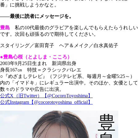
番」に挑戦しようかなと。
――最後に読者にメッセージを。
豊島
私の10代最後のグラビアを楽しんでもらえたらうれしい
です。次回も頑張るので期待してください。
スタイリング／富田育子 ヘア＆メイク／白水真佑子
●豊島心桜（とよしま・こころ）
2003年9月25日生まれ 新潟県出身
身長167㎝ 特技＝クラシックバレエ
○『めざましテレビ』（フジテレビ系、毎週月～金曜5:25～）
内の「イマドキ」にレギュラー出演中。そのほか、女優として
数々のドラマや広告に出演。
公式X（旧Twitter）【@CocoroToyoshima】
公式Instagram【@cocorotoyoshima_official】