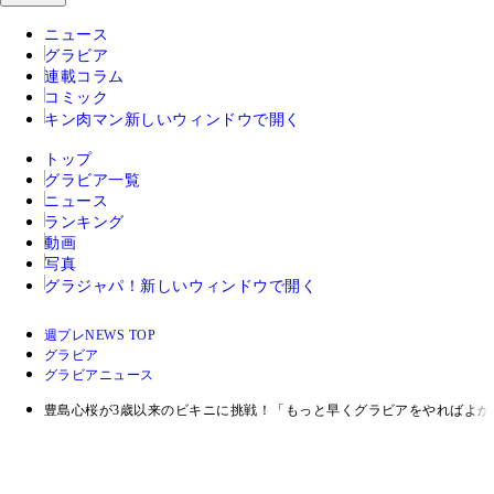
ニュース
グラビア
連載コラム
コミック
キン肉マン
新しいウィンドウで開く
トップ
グラビア一覧
ニュース
ランキング
動画
写真
グラジャパ！
新しいウィンドウで開く
週プレNEWS TOP
グラビア
グラビアニュース
豊島心桜が3歳以来のビキニに挑戦！「もっと早くグラビアをやればよか