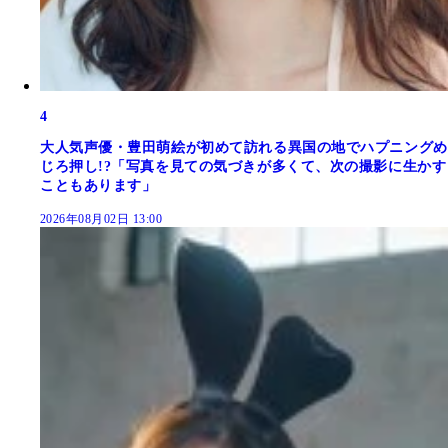
4
大人気声優・豊田萌絵が初めて訪れる異国の地でハプニングめ
じろ押し!?「写真を見ての気づきが多くて、次の撮影に生かす
こともあります」
2026年08月02日 13:00