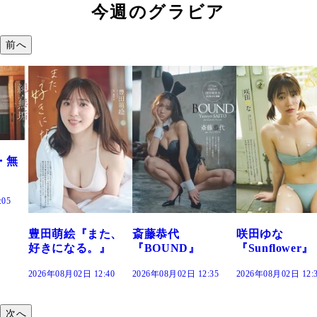
今週のグラビア
前へ
また、
斎藤恭代
咲田ゆな
藤水咲桜『花
。』
『BOUND』
『Sunflower』
だまり』
2:40
2026年08月02日 12:35
2026年08月02日 12:30
2026年08月02日 12
次へ