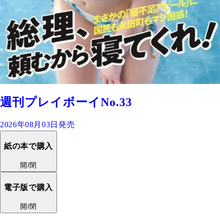
週刊プレイボーイNo.33
2026年08月03日発売
紙の本で購入
開/閉
電子版で購入
開/閉