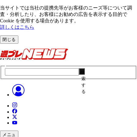
当サイトでは当社の提携先等がお客様のニーズ等について調
査・分析したり、お客様にお勧めの広告を表⽰する⽬的で
Cookie を使⽤する場合があります。
詳しくはこちら
閉じる
検
索
す
る
メニュ