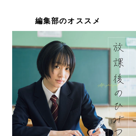
編集部のオススメ
【デジタル限定】紺谷凪乃写真集『放課後のひみ
紺谷凪乃デジタル写真集『放課後のひみつ』 撮影
(C)矢西誠二／週刊プレイボーイ
西誠二 価格／1100円（税込）