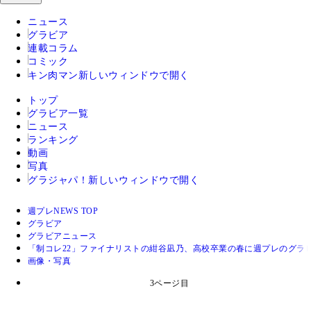
ニュース
グラビア
連載コラム
コミック
キン肉マン
新しいウィンドウで開く
トップ
グラビア一覧
ニュース
ランキング
動画
写真
グラジャパ！
新しいウィンドウで開く
週プレNEWS TOP
グラビア
グラビアニュース
「制コレ22」ファイナリストの紺谷凪乃、高校卒業の春に週プレのグラ
画像・写真
3ページ目