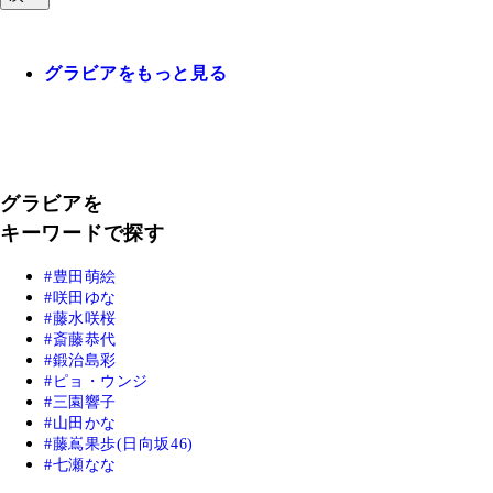
グラビアをもっと見る
グラビアを
キーワードで探す
豊田萌絵
咲田ゆな
藤水咲桜
斎藤恭代
鍛治島彩
ピョ・ウンジ
三園響子
山田かな
藤嶌果歩(日向坂46)
七瀬なな