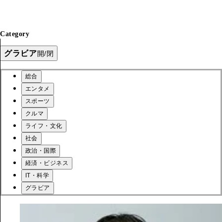
Category
グラビア
開/閉
総合
エンタメ
スポーツ
クルマ
ライフ・文化
社会
政治・国際
経済・ビジネス
IT・科学
グラビア