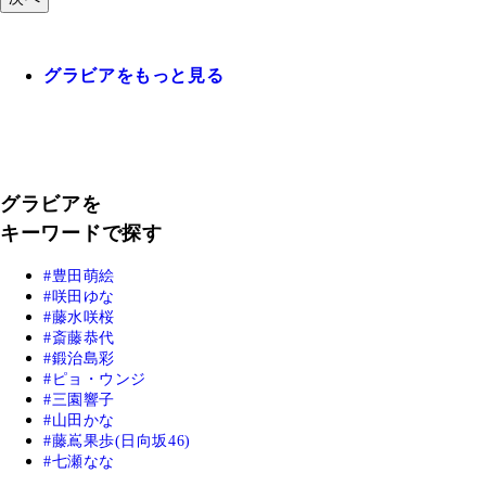
グラビアをもっと見る
グラビアを
キーワードで探す
豊田萌絵
咲田ゆな
藤水咲桜
斎藤恭代
鍛治島彩
ピョ・ウンジ
三園響子
山田かな
藤嶌果歩(日向坂46)
七瀬なな