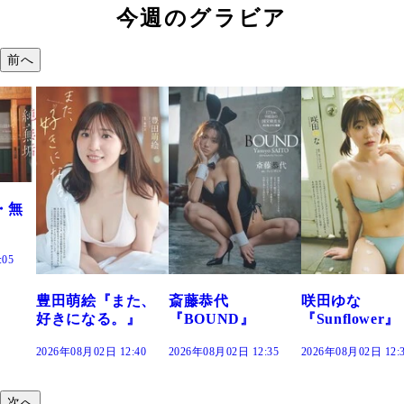
今週のグラビア
前へ
た、
斎藤恭代
咲田ゆな
藤水咲桜『花
』
『BOUND』
『Sunflower』
だまり』
:40
2026年08月02日 12:35
2026年08月02日 12:30
2026年08月02日 12:
次へ