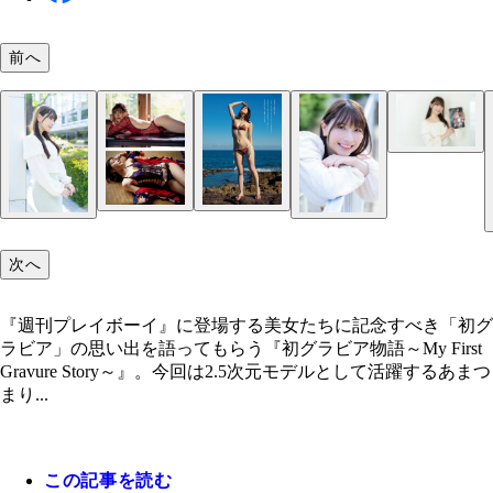
前へ
あまつまりな
あまつまりな
次へ
『週刊プレイボーイ』に登場する美女たちに記念すべき「初グ
ラビア」の思い出を語ってもらう『初グラビア物語～My First
Gravure Story～』。今回は2.5次元モデルとして活躍するあまつ
まり...
この記事を読む