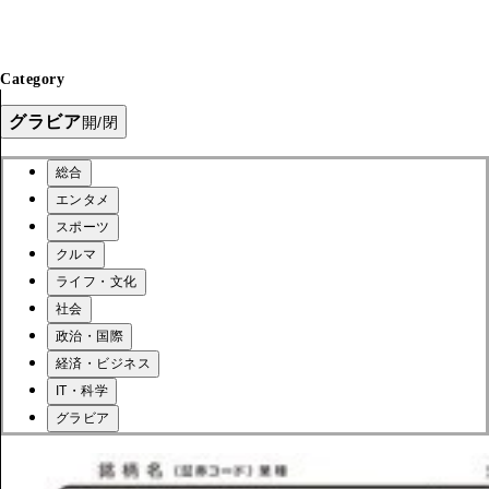
Category
グラビア
開/閉
総合
エンタメ
スポーツ
クルマ
ライフ・文化
社会
政治・国際
経済・ビジネス
IT・科学
グラビア