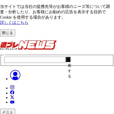
当サイトでは当社の提携先等がお客様のニーズ等について調
査・分析したり、お客様にお勧めの広告を表⽰する⽬的で
Cookie を使⽤する場合があります。
詳しくはこちら
閉じる
検
索
す
る
メニュ