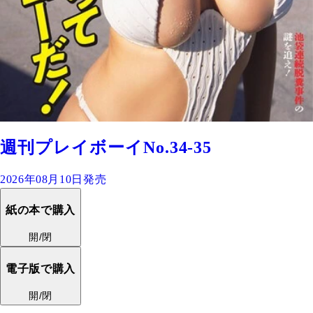
週刊プレイボーイNo.34-35
2026年08月10日発売
紙の本で購入
開/閉
電子版で購入
開/閉