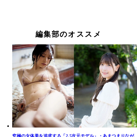
『週刊プレイボーイ』2022年10号（撮影／田口ま
『週刊プレイボーイ』2021年15号（撮影／藤本和
『週刊プレイボーイ』2022年10号（撮影／田口ま
り
り
り
あまつまりな
あまつまりな
編集部のオススメ
『あまつまりなは実在する。』 あまつまりな 撮影
まき 価格／1100円（税込） 太陽を全身に浴び、笑
ーチを歩いたり、穏やかにベッドでくつろいだり、
いは温泉に浸かってホッとした表情を見せたり。2.
モデルあまつまりなのぬくもりあふれる姿がたっぷ
なお「週プレ2022年3月7日号No.10」には本グラ
イキング動画が収録。バーのママを演じたあまつの
目な姿も楽しめる。
究極の女体美を追求する「2.5次元モデル」・あまつまりなが