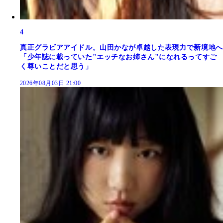
4
真正グラビアアイドル。山田かなが卓越した表現力で新境地へ
「少年誌に載っていた"エッチなお姉さん"になれるってすご
く尊いことだと思う」
2026年08月03日 21:00