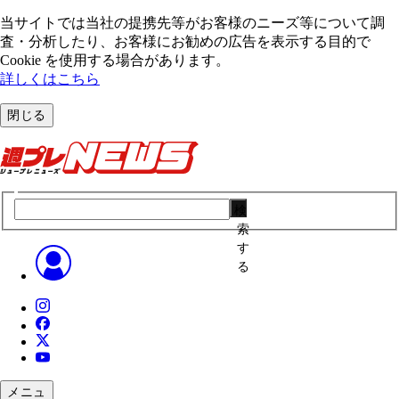
当サイトでは当社の提携先等がお客様のニーズ等について調
査・分析したり、お客様にお勧めの広告を表⽰する⽬的で
Cookie を使⽤する場合があります。
詳しくはこちら
閉じる
検
索
す
る
メニュ