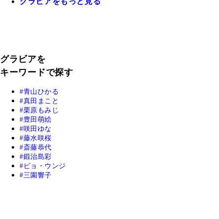
グラビアをもっと見る
グラビアを
キーワードで探す
青山ひかる
真田まこと
栗原もみじ
豊田萌絵
咲田ゆな
藤水咲桜
斎藤恭代
鍛治島彩
ピョ・ウンジ
三園響子