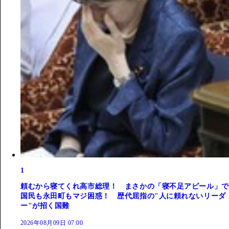
1
頼むから寝てくれ高市総理！ まさかの「寝不足アピール」で
国民も永田町もマジ困惑！ 歴代屈指の"人に頼れないリーダ
ー"が招く国難
2026年08月09日 07:00