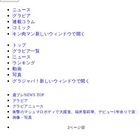
ニュース
グラビア
連載コラム
コミック
キン肉マン
新しいウィンドウで開く
トップ
グラビア一覧
ニュース
ランキング
動画
写真
グラジャパ！
新しいウィンドウで開く
週プレNEWS TOP
グラビア
グラビアニュース
衝撃のマシュマロボディで大躍進。福井梨莉華、デビュー1年余りで週プ
画像・写真
2ページ目