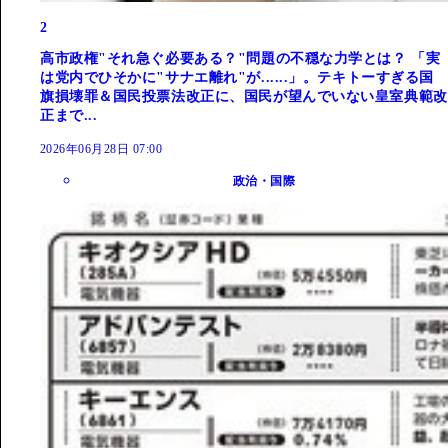
2
高市政権"それ急ぐ必要ある？"問題の不穏な力学とは？ 「実
は党内でひそかに"サナエ離れ"が......」。テキトーすぎる国
旗損壊罪＆国民投票法改正に、国民が望んでいない皇室典範改
正まで...
2026年06月28日 07:00
政治・国際