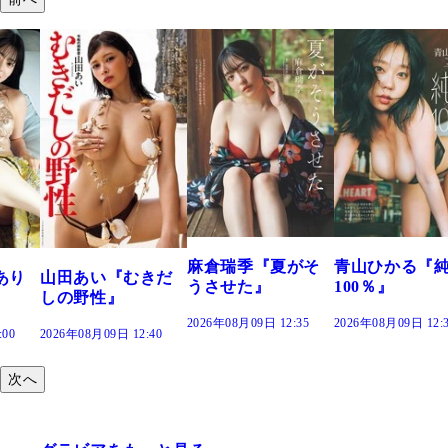
溝端 葵『もう
つの、あおい
で。』
2026年08月09日 12:
麻倉瑞季『夏がそ
青山ひかる『純度
きだ
うさせた』
100％』
2026年08月09日 12:35
2026年08月09日 12:30
:40
次へ