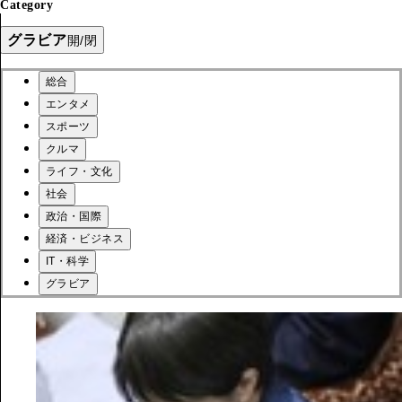
Category
グラビア
開/閉
総合
エンタメ
スポーツ
クルマ
ライフ・文化
社会
政治・国際
経済・ビジネス
IT・科学
グラビア