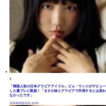
3
「韓国人初の日本グラビアアイドル」ピョ・ウンジがデビュー
した週プレに凱旋！「まさか妹とグラビアで共演するとは思わ
なかったです」
2026年08月03日 20:00