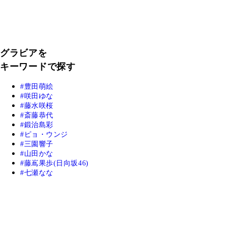
グラビアを
キーワードで探す
豊田萌絵
咲田ゆな
藤水咲桜
斎藤恭代
鍛治島彩
ピョ・ウンジ
三園響子
山田かな
藤嶌果歩(日向坂46)
七瀬なな