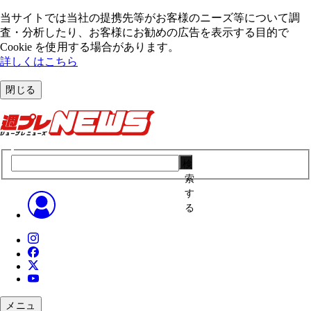
当サイトでは当社の提携先等がお客様のニーズ等について調
査・分析したり、お客様にお勧めの広告を表⽰する⽬的で
Cookie を使⽤する場合があります。
詳しくはこちら
閉じる
検
索
す
る
メニュ