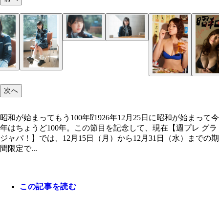
花井美理デジタル写真集『レジェンドの帰還』／撮
戸田れいデジタル写真集『甘い夢のように』／撮影
中村静香デジタル写真集『会社の先輩とふたりっき
小塚毅之
村和孝
で』／撮影：岡本武志
昭和が始まってもう100年⁉
次へ
昭和が始まってもう100年⁉1926年12月25日に昭和が始まって今
年はちょうど100年。この節目を記念して、現在【週プレ グラ
ジャパ！】では、12月15日（月）から12月31日（水）までの期
間限定で...
この記事を読む
花井美理デジタル写真集『レジェンドの帰還』／撮
戸田れいデジタル写真集『甘い夢のように』／撮影