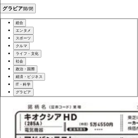
グラビア
開/閉
総合
エンタメ
スポーツ
クルマ
ライフ・文化
社会
政治・国際
経済・ビジネス
IT・科学
グラビア