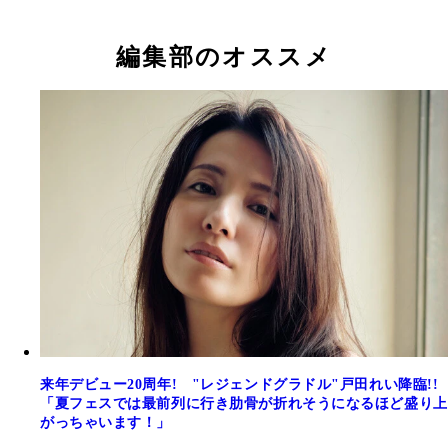
小塚毅之
村和孝
編集部のオススメ
中村静香デジタル写真集『会社の先輩とふたりっき
熊田曜子デジタル写真集『昭和に生まれて』／撮影
熊田曜子デジタル写真集『昭和に生まれて』／撮影
で』／撮影：岡本武志
藤裕之
藤裕之
来年デビュー20周年! "レジェンドグラドル"戸田れい降臨!!
「夏フェスでは最前列に行き肋骨が折れそうになるほど盛り上
がっちゃいます！」