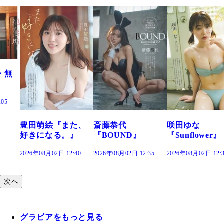
た、
斎藤恭代
咲田ゆな
藤水咲桜『花
』
『BOUND』
『Sunflower』
だまり』
:40
2026年08月02日 12:35
2026年08月02日 12:30
2026年08月02日 12
次へ
グラビアをもっと見る