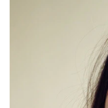
花井美理デジタル写真集『レジェンドの帰還』／撮
戸田れいデジタル写真集『甘い夢のように』／撮影
中村静香デジタル写真集『会社の先輩とふたりっき
昭和が始まってもう100年⁉