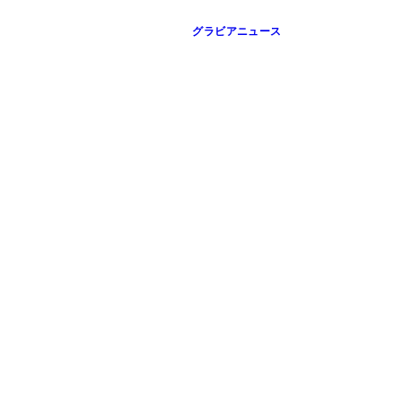
グラビアニュース
影：小塚毅之
：中村和孝