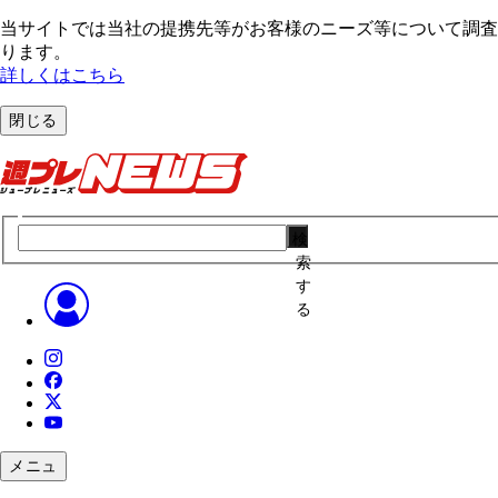
当サイトでは当社の提携先等がお客様のニーズ等について調査・
ります。
詳しくはこちら
閉じる
検
索
す
る
メニュ