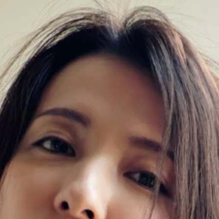
影：小塚毅之
：中村和孝
りで』／撮影：岡本武志