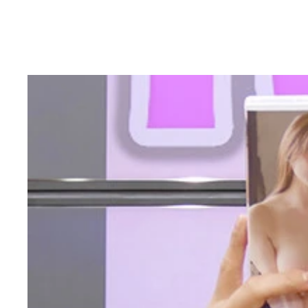
中村静香デジタル写真集『会社の先輩とふたりっき
熊田曜子デジタル写真集『昭和に生まれて』／撮影
熊田曜子デジタル写真集『昭和に生まれて』／撮影