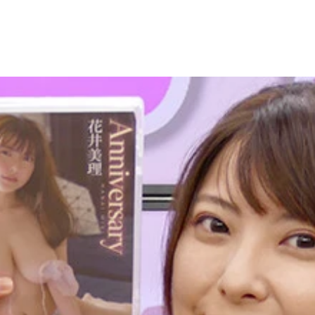
りで』／撮影：岡本武志
：佐藤裕之
：佐藤裕之