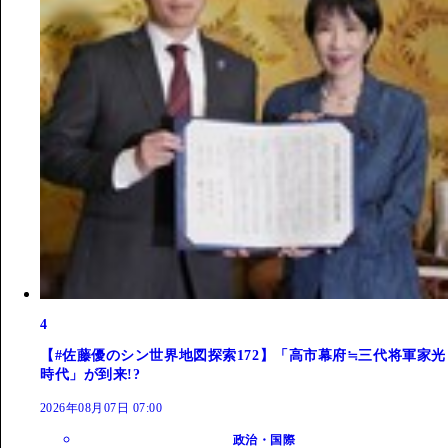
4
【#佐藤優のシン世界地図探索172】「高市幕府≒三代将軍家光
時代」が到来!?
2026年08月07日 07:00
政治・国際