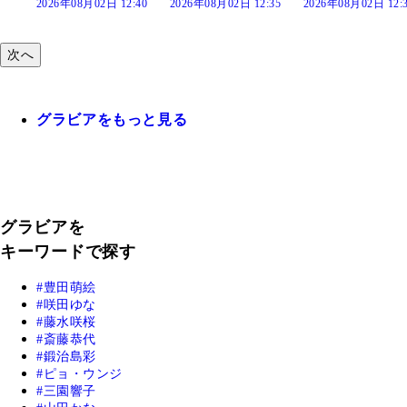
26年08月02日 12:40
2026年08月02日 12:35
2026年08月02日 12:30
202
次へ
グラビアをもっと見る
グラビアを
キーワードで探す
豊田萌絵
咲田ゆな
藤水咲桜
斎藤恭代
鍛治島彩
ピョ・ウンジ
三園響子