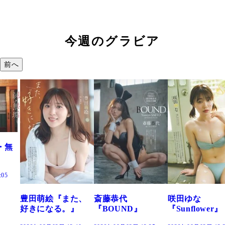
今週のグラビア
前へ
田萌絵『また、
斎藤恭代
咲田ゆな
藤
きになる。』
『BOUND』
『Sunflower』
だ