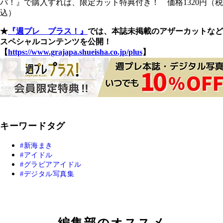
パ！』で購入すれば、限定カット特典付き！ 価格1320円（税
込）
★
『週プレ プラス！』
では、本誌未掲載のアザーカットなど
スペシャルコンテンツを公開！
【
https://www.grajapa.shueisha.co.jp/plus
】
キーワードタグ
新海まき
アイドル
グラビアアイドル
デジタル写真集
編集部のオススメ