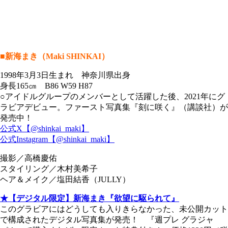
■新海まき（Maki SHINKAI）
1998年3月3日生まれ 神奈川県出身
身長165㎝ B86 W59 H87
○アイドルグループのメンバーとして活躍した後、2021年にグ
ラビアデビュー。ファースト写真集『刻に咲く』（講談社）が
発売中！
公式X【@shinkai_maki】
公式Instagram【@shinkai_maki】
撮影／高橋慶佑
スタイリング／木村美希子
ヘア＆メイク／塩田結香（JULLY）
★【デジタル限定】新海まき『欲望に駆られて』
このグラビアにはどうしても入りきらなかった、未公開カット
で構成されたデジタル写真集が発売！ 『週プレ グラジャ