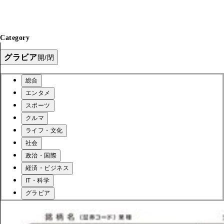
Category
グラビア
開/閉
総合
エンタメ
スポーツ
クルマ
ライフ・文化
社会
政治・国際
経済・ビジネス
IT・科学
グラビア