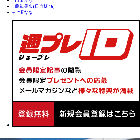
山田かな
藤嶌果歩(日向坂46)
七瀬なな