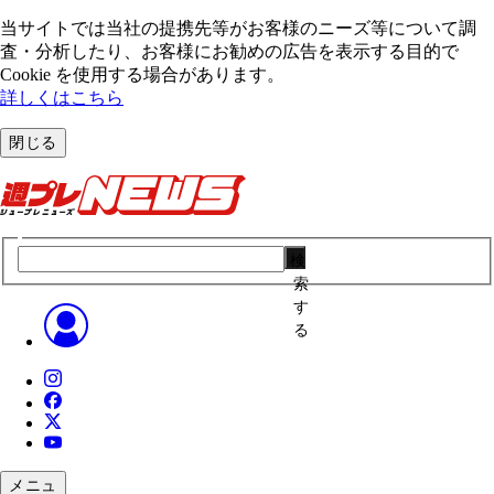
当サイトでは当社の提携先等がお客様のニーズ等について調
査・分析したり、お客様にお勧めの広告を表⽰する⽬的で
Cookie を使⽤する場合があります。
詳しくはこちら
閉じる
検
索
す
る
メニュ