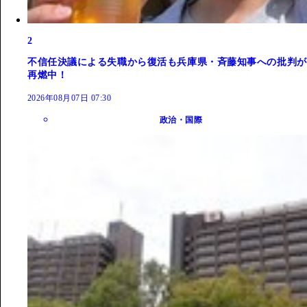
2
不信任決議による失職から復活も兵庫県・斉藤知事への批判が
再燃中！
2026年08月07日 07:30
政治・国際