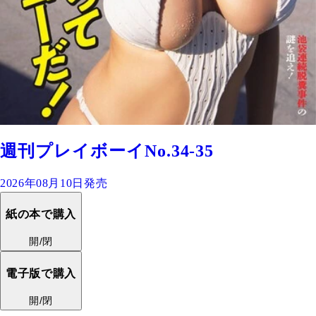
週刊プレイボーイNo.34-35
2026年08月10日発売
紙の本で購入
開/閉
電子版で購入
開/閉