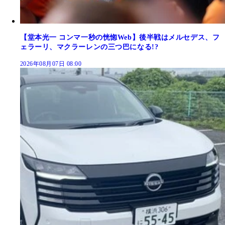
【堂本光一 コンマ一秒の恍惚Web】後半戦はメルセデス、フ
ェラーリ、マクラーレンの三つ巴になる!?
2026年08月07日 08:00