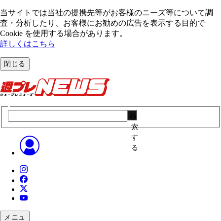
当サイトでは当社の提携先等がお客様のニーズ等について調
査・分析したり、お客様にお勧めの広告を表⽰する⽬的で
Cookie を使⽤する場合があります。
詳しくはこちら
閉じる
検
索
す
る
メニュ