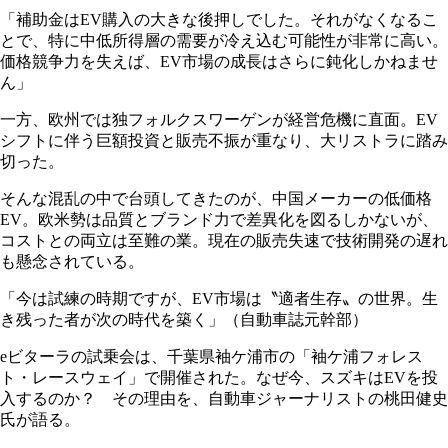
「補助金はEV購入の大きな後押しでした。それがなくなるこ
とで、特に中低所得層の需要が冷え込む可能性が非常に高い。
価格競争力を失えば、EV市場の成長はさらに鈍化しかねませ
ん」
一方、欧州では独フォルクスワーゲンが経営危機に直面。EV
シフトに伴う巨額投資と販売不振が重なり、大リストラに踏み
切った。
そんな混乱の中で台頭してきたのが、中国メーカーの低価格
EV。欧米勢は品質とブランド力で差異化を図るしかないが、
コストとの両立は至難の業。現在の販売失速で技術開発の遅れ
も懸念されている。
「今は試練の時期ですが、EV市場は〝適者生存〟の世界。生
き残った者が次の時代を築く」（自動車誌元幹部）
eビターラの試乗会は、千葉県袖ケ浦市の「袖ケ浦フォレス
ト・レースウェイ」で開催された。なぜ今、スズキはEVを投
入するのか？ その理由を、自動車ジャーナリストの桃田健史
氏が語る。