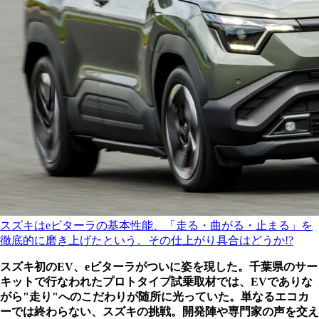
スズキはeビターラの基本性能、「走る・曲がる・止まる」を
徹底的に磨き上げたという。その仕上がり具合はどうか!?
スズキ初のEV、eビターラがついに姿を現した。千葉県のサー
キットで行なわれたプロトタイプ試乗取材では、EVでありな
がら"走り"へのこだわりが随所に光っていた。単なるエコカ
ーでは終わらない、スズキの挑戦。開発陣や専門家の声を交え