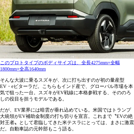
このプロトタイプのボディサイズは、全長4275mm×全幅
1800mm×全高1640mm
そんな大波に乗るスズキが、次に打ち出すのが初の量産型
EV・eビターラだ。こちらもインド産で、グローバル市場を本
気で狙った一台。スズキがEV戦線に本格参戦する、そののろ
しの役目を担うモデルである。
だが、EV業界には暗雲が垂れ込めている。米国ではトランプ
大統領がEV補助金制度の打ち切りを宣言。これまで〝EVの絶
対王者〟として君臨してきた米テスラにとっては、まさに激震
だ。自動車誌の元幹部もこう語る。