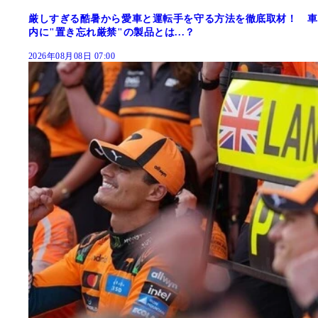
厳しすぎる酷暑から愛車と運転手を守る方法を徹底取材！ 車
内に"置き忘れ厳禁"の製品とは...？
2026年08月08日 07:00