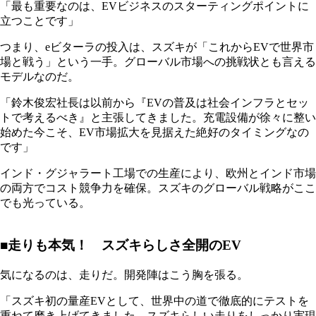
「最も重要なのは、EVビジネスのスターティングポイントに
立つことです」
つまり、eビターラの投入は、スズキが「これからEVで世界市
場と戦う」という一手。グローバル市場への挑戦状とも言える
モデルなのだ。
「鈴木俊宏社長は以前から『EVの普及は社会インフラとセッ
トで考えるべき』と主張してきました。充電設備が徐々に整い
始めた今こそ、EV市場拡大を見据えた絶好のタイミングなの
です」
インド・グジャラート工場での生産により、欧州とインド市場
の両方でコスト競争力を確保。スズキのグローバル戦略がここ
でも光っている。
■走りも本気！ スズキらしさ全開のEV
気になるのは、走りだ。開発陣はこう胸を張る。
「スズキ初の量産EVとして、世界中の道で徹底的にテストを
重ねて磨き上げてきました。スズキらしい走りをしっかり実現