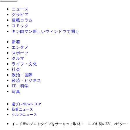
ニュース
グラビア
連載コラム
コミック
キン肉マン
新しいウィンドウで開く
新着
エンタメ
スポーツ
クルマ
ライフ・文化
社会
政治・国際
経済・ビジネス
IT・科学
写真
週プレNEWS TOP
新着ニュース
クルマニュース
インド産のプロトタイプをサーキット取材！ スズキ初のEV、eビター