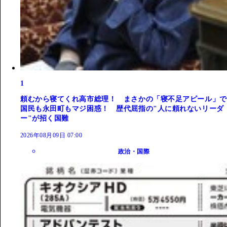
1
頼むから寝てくれ高市総理！ まさかの「寝不足アピール」で
国民も永田町もマジ困惑！ 歴代屈指の"人に頼れないリーダ
ー"が招く国難
2026年08月09日 07:00
政治・国際