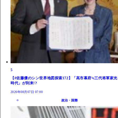
5
【#佐藤優のシン世界地図探索172】「高市幕府≒三代将軍家光
時代」が到来!?
2026年08月07日 07:00
政治・国際