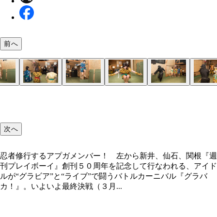
前へ
次へ
忍者修行するアプガメンバー！ 左から新井、仙石、関根『週
刊プレイボーイ』創刊５０周年を記念して行なわれる、アイド
ルが“グラビア”と“ライブ”で闘うバトルカーニバル『グラバ
カ！』。いよいよ最終決戦（３月...