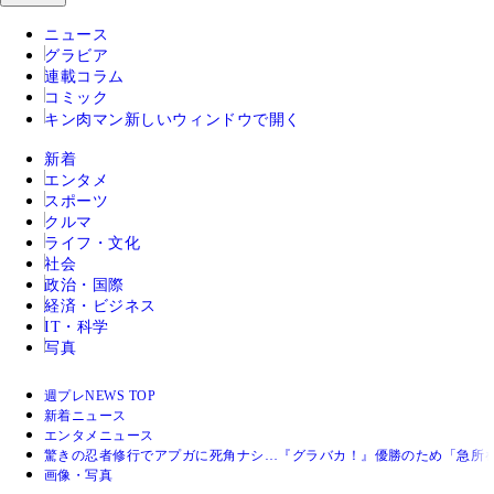
ニュース
グラビア
連載コラム
コミック
キン肉マン
新しいウィンドウで開く
新着
エンタメ
スポーツ
クルマ
ライフ・文化
社会
政治・国際
経済・ビジネス
IT・科学
写真
週プレNEWS TOP
新着ニュース
エンタメニュース
驚きの忍者修行でアプガに死角ナシ…『グラバカ！』優勝のため「急所
画像・写真