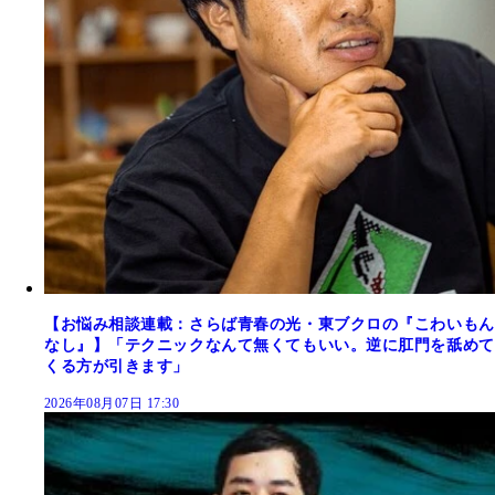
【お悩み相談連載：さらば青春の光・東ブクロの『こわいもん
なし』】「テクニックなんて無くてもいい。逆に肛門を舐めて
くる方が引きます」
2026年08月07日 17:30