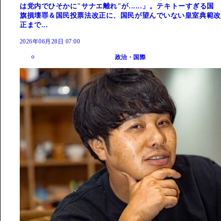
は党内でひそかに"サナエ離れ"が......」。テキトーすぎる国
旗損壊罪＆国民投票法改正に、国民が望んでいない皇室典範改
正まで...
2026年06月28日 07:00
政治・国際