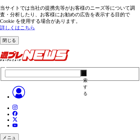
当サイトでは当社の提携先等がお客様のニーズ等について調
査・分析したり、お客様にお勧めの広告を表⽰する⽬的で
Cookie を使⽤する場合があります。
詳しくはこちら
閉じる
検
索
す
る
メニュ