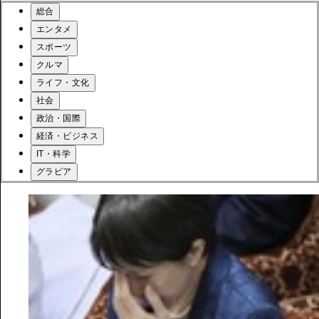
総合
エンタメ
スポーツ
クルマ
ライフ・文化
社会
政治・国際
経済・ビジネス
IT・科学
グラビア