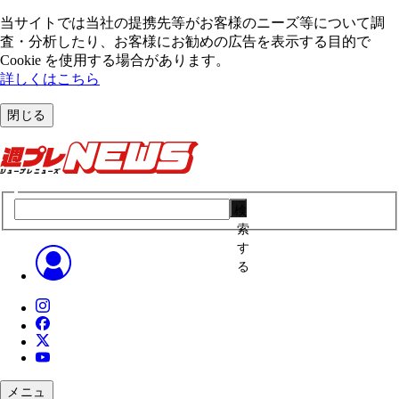
当サイトでは当社の提携先等がお客様のニーズ等について調
査・分析したり、お客様にお勧めの広告を表⽰する⽬的で
Cookie を使⽤する場合があります。
詳しくはこちら
閉じる
検
索
す
る
メニュ