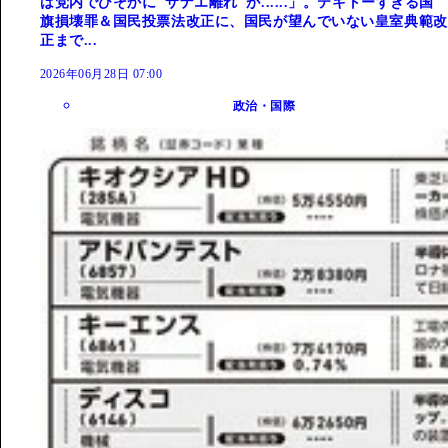
は党内でひそかに"サナエ離れ"が......」。テキトーすぎる国
旗損壊罪＆国民投票法改正に、国民が望んでいない皇室典範改
正まで...
2026年06月28日 07:00
政治・国際