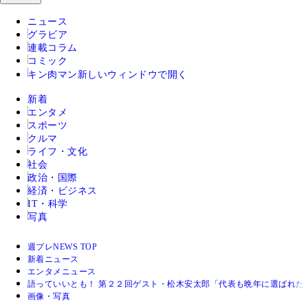
ニュース
グラビア
連載コラム
コミック
キン肉マン
新しいウィンドウで開く
新着
エンタメ
スポーツ
クルマ
ライフ・文化
社会
政治・国際
経済・ビジネス
IT・科学
写真
週プレNEWS TOP
新着ニュース
エンタメニュース
語っていいとも！ 第２２回ゲスト・松木安太郎「代表も晩年に選ばれた
画像・写真