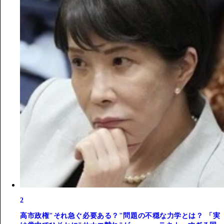
2
高市政権"それ急ぐ必要ある？"問題の不穏な力学とは？ 「実