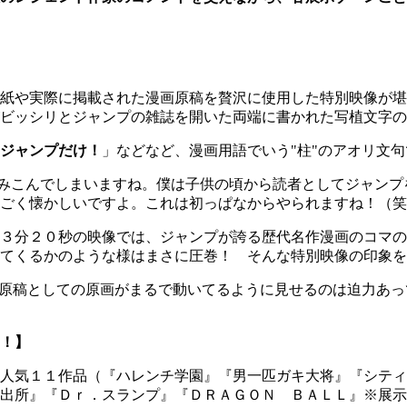
紙や実際に掲載された漫画原稿を贅沢に使用した特別映像が堪
ビッシリとジャンプの雑誌を開いた両端に書かれた写植文字の
ジャンプだけ！
」などなど、漫画用語でいう"柱"のアオリ文
り読みこんでしまいますね。僕は子供の頃から読者としてジャン
ごく懐かしいですよ。これは初っぱなからやられますね！（笑
３分２０秒の映像では、ジャンプが誇る歴代名作漫画のコマの
てくるかのような様はまさに圧巻！ そんな特別映像の印象を
画原稿としての原画がまるで動いてるように見せるのは迫力あ
！】
人気１１作品（『ハレンチ学園』『男一匹ガキ大将』『シティ
派出所』『Ｄｒ．スランプ』『ＤＲＡＧＯＮ ＢＡＬＬ』※展