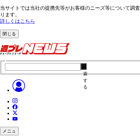
当サイトでは当社の提携先等がお客様のニーズ等について調査・
ります。
詳しくはこちら
閉じる
検
索
す
る
メニュ