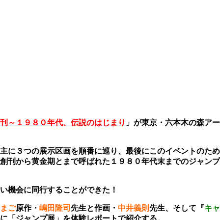
刊～１９８０年代、伝説のはじまり
」が東京・六本木の森アー
主に３つの展示区画を順番に巡り、最後にこのイベントのため
創刊から黄金期とまで呼ばれた１９８０年代末までのジャンプ
ない機会に同行することができた！
まご
原作・
嶋田隆司
先生と作画・
中井義則
先生、そして『
キャ
に
「ジャンプ展」を体験レポートで紹介する。