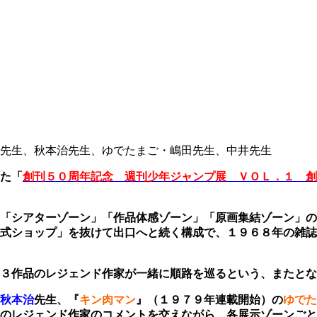
先生、秋本治先生、ゆでたまご・嶋田先生、中井先生
た「
創刊５０周年記念 週刊少年ジャンプ展 ＶＯＬ．１ 創
「シアターゾーン」「作品体感ゾーン」「原画集結ゾーン」の
式ショップ」を抜けて出口へと続く構成で、１９６８年の雑誌
、３作品のレジェンド作家が一緒に順路を巡るという、またと
秋本治
先生、『
キン肉マン
』（１９７９年連載開始）の
ゆでた
のレジェンド作家の
コメントを交えながら、
各展示ゾーンごと