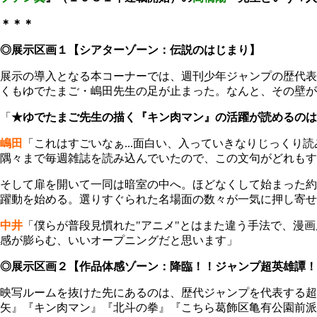
＊＊＊
◎展示区画１【シアターゾーン：伝説のはじまり】
展示の導入となる本コーナーでは、週刊少年ジャンプの歴代表
くもゆでたまご・嶋田先生の足が止まった。なんと、その壁が
「
★ゆでたまご先生の描く『キン肉マン』の活躍が読めるのは
嶋田
「これはすごいなぁ...面白い、入っていきなりじっく
隅々まで毎週雑誌を読み込んでいたので、この文句がどれもす
そして扉を開いて一同は暗室の中へ。ほどなくして始まった約
躍動を始める。選りすぐられた名場面の数々が一気に押し寄せ
中井
「僕らが普段見慣れた"アニメ"とはまた違う手法で、漫
感が膨らむ、いいオープニングだと思います」
◎展示区画２【作品体感ゾーン：降臨！！ジャンプ超英雄譚！
映写ルームを抜けた先にあるのは、歴代ジャンプを代表する超
矢』『キン肉マン』『北斗の拳』『こちら葛飾区亀有公園前