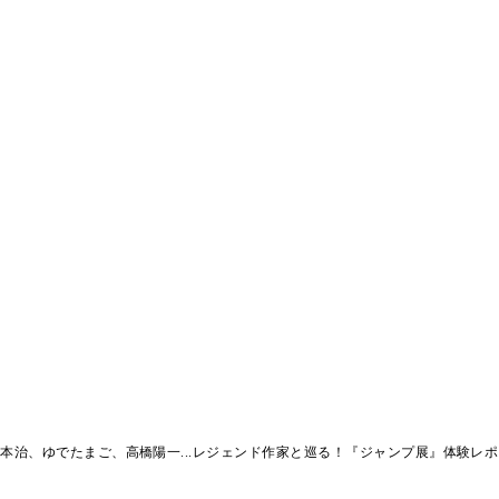
本治、ゆでたまご、高橋陽一...レジェンド作家と巡る！『ジャンプ展』体験レ