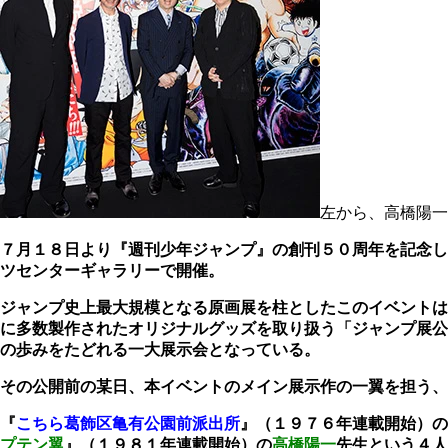
左から、高橋陽一
７月１８日より『週刊少年ジャンプ』の創刊５０周年を記念し
ツセンターギャラリーで開催。
ジャンプ史上最大規模となる原画展を柱としたこのイベントは
に多数製作されたオリジナルグッズを取り扱う「ジャンプ展公
の歩みをたどれる一大展示会となっている。
その公開前の某日、本イベントのメイン展示作の一翼を担う
『
こちら葛飾区亀有公園前派出所
』（１９７６年連載開始）の
プテン翼
』（１９８１年連載開始）の
高橋陽一
先生という４人