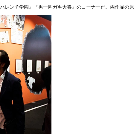
ハレンチ学園』『男一匹ガキ大将』のコーナーだ。両作品の原画