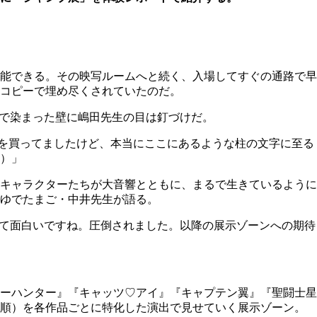
能できる。その映写ルームへと続く、入場してすぐの通路で早
コピーで埋め尽くされていたのだ。
句で染まった壁に嶋田先生の目は釘づけだ。
プを買ってましたけど、本当にここにあるような柱の文字に至る
）」
キャラクターたちが大音響とともに、まるで生きているように
ゆでたまご・中井先生が語る。
って面白いですね。圧倒されました。以降の展示ゾーンへの期待
ーハンター』『キャッツ♡アイ』『キャプテン翼』『聖闘士星
示順）を各作品ごとに特化した演出で見せていく展示ゾーン。