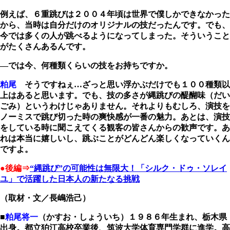
例えば、６重跳びは２００４年頃は世界で僕しかできなかった
から、当時は自分だけのオリジナルの技だったんです。でも、
今では多くの人が跳べるようになってしまった。そういうこと
がたくさんあるんです。
―では今、何種類くらいの技をお持ちですか。
粕尾
そうですねぇ…ざっと思い浮かぶだけでも１００種類以
上はあると思います。でも、技の多さが縄跳びの醍醐味（だい
ごみ）というわけじゃありません。それよりもむしろ、演技を
ノーミスで跳び切った時の爽快感が一番の魅力。あとは、演技
をしている時に聞こえてくる観客の皆さんからの歓声です。あ
れは本当に嬉しいし、跳ぶことがどんどん楽しくなっていくん
ですよ。
●後編⇒
“縄跳び”の可能性は無限大！「シルク・ドゥ・ソレイ
ユ」で活躍した日本人の新たなる挑戦
（取材・文／長嶋浩己）
■
粕尾将一
（かすお・しょういち）１９８６年生まれ、栃木県
出身。都立狛江高校卒業後、筑波大学体育専門学群に進学。高