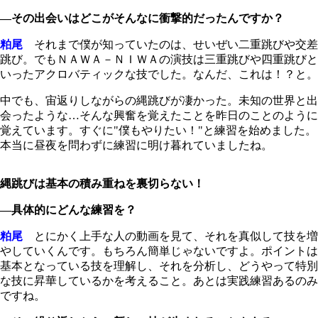
―その出会いはどこがそんなに衝撃的だったんですか？
粕尾
それまで僕が知っていたのは、せいぜい二重跳びや交差
跳び。でもＮＡＷＡ－ＮＩＷＡの演技は三重跳びや四重跳びと
いったアクロバティックな技でした。なんだ、これは！？と。
中でも、宙返りしながらの縄跳びが凄かった。未知の世界と出
会ったような…そんな興奮を覚えたことを昨日のことのように
覚えています。すぐに"僕もやりたい！"と練習を始めました。
本当に昼夜を問わずに練習に明け暮れていましたね。
縄跳びは基本の積み重ねを裏切らない！
―具体的にどんな練習を？
粕尾
とにかく上手な人の動画を見て、それを真似して技を増
やしていくんです。もちろん簡単じゃないですよ。ポイントは
基本となっている技を理解し、それを分析し、どうやって特別
な技に昇華しているかを考えること。あとは実践練習あるのみ
ですね。