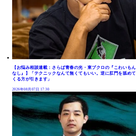
【お悩み相談連載：さらば青春の光・東ブクロの『こわいもん
なし』】「テクニックなんて無くてもいい。逆に肛門を舐めて
くる方が引きます」
2026年08月07日 17:30