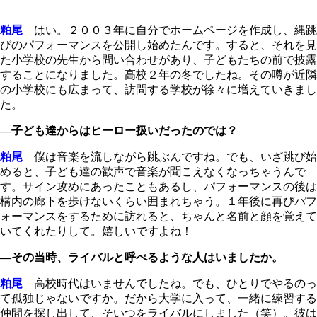
粕尾
はい。２００３年に自分でホームページを作成し、縄跳
びのパフォーマンスを公開し始めたんです。すると、それを見
た小学校の先生から問い合わせがあり、子どもたちの前で披露
することになりました。高校２年の冬でしたね。その噂が近隣
の小学校にも広まって、訪問する学校が徐々に増えていきまし
た。
―子ども達からはヒーロー扱いだったのでは？
粕尾
僕は音楽を流しながら跳ぶんですね。でも、いざ跳び始
めると、子ども達の歓声で音楽が聞こえなくなっちゃうんで
す。サイン攻めにあったこともあるし、パフォーマンスの後は
構内の廊下を歩けないくらい囲まれちゃう。１年後に再びパフ
ォーマンスをするために訪れると、ちゃんと名前と顔を覚えて
いてくれたりして。嬉しいですよね！
―その当時、ライバルと呼べるような人はいましたか。
粕尾
高校時代はいませんでしたね。でも、ひとりでやるのっ
て孤独じゃないですか。だから大学に入って、一緒に練習する
仲間を探し出して、そいつをライバルにしました（笑）。彼は