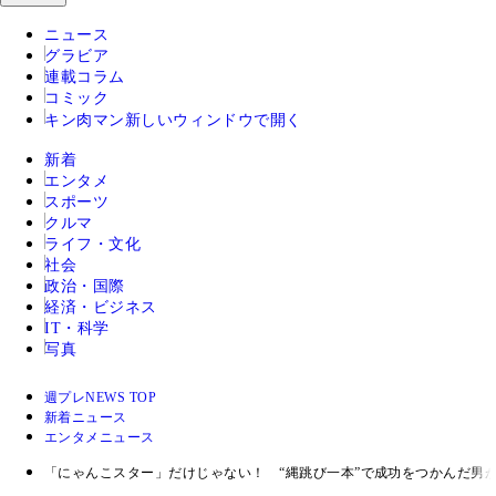
ニュース
グラビア
連載コラム
コミック
キン肉マン
新しいウィンドウで開く
新着
エンタメ
スポーツ
クルマ
ライフ・文化
社会
政治・国際
経済・ビジネス
IT・科学
写真
週プレNEWS TOP
新着ニュース
エンタメニュース
「にゃんこスター」だけじゃない！ “縄跳び一本”で成功をつかんだ男