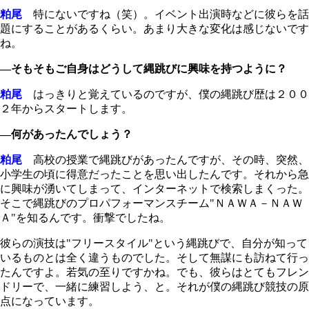
粕尾
特にないですね（笑）。イベント出演時などに彼らを話
題にすることがあるくらい。あまり大きな変化は感じないです
ね。
―そもそもご自身はどうして縄跳びに興味を持つように？
粕尾
はっきりと覚えているのですが、僕の縄跳び歴は２００
２年からスタートします。
―何があったんでしょう？
粕尾
高校の授業で縄跳びがあったんですが、その時、突然、
小学生の頃に得意だったことを思い出したんです。それから急
に興味が湧いてしまって、インターネットで検索しまくった。
そこで縄跳びのプロパフォーマンスチーム"ＮＡＷＡ－ＮＡＷ
Ａ"を知るんです。衝撃でしたね。
彼らの演技は"フリースタイル"という縄跳びで、自分が知って
いるものとは全く違うものでした。そして無謀にも訪ねて行っ
たんですよ。若気の至りですかね。でも、彼らはとてもフレン
ドリーで、一緒に練習しよう、と。それが僕の縄跳び競技の原
点になっています。