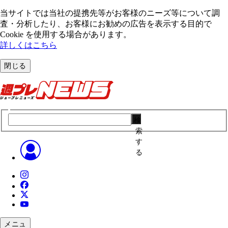
当サイトでは当社の提携先等がお客様のニーズ等について調
査・分析したり、お客様にお勧めの広告を表⽰する⽬的で
Cookie を使⽤する場合があります。
詳しくはこちら
閉じる
検
索
す
る
メニュ