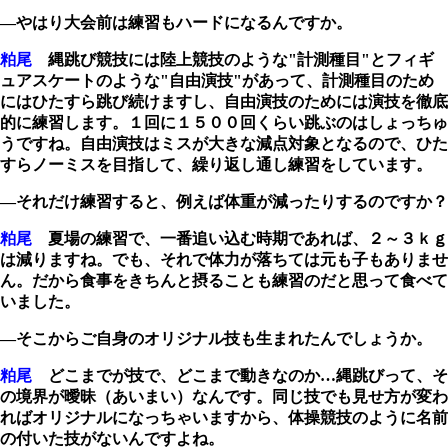
―やはり大会前は練習もハードになるんですか。
粕尾
縄跳び競技には陸上競技のような"計測種目"とフィギ
ュアスケートのような"自由演技"があって、計測種目のため
にはひたすら跳び続けますし、自由演技のためには演技を徹底
的に練習します。１回に１５００回くらい跳ぶのはしょっちゅ
うですね。自由演技はミスが大きな減点対象となるので、ひた
すらノーミスを目指して、繰り返し通し練習をしています。
―それだけ練習すると、例えば体重が減ったりするのですか？
粕尾
夏場の練習で、一番追い込む時期であれば、２～３ｋｇ
は減りますね。でも、それで体力が落ちては元も子もありませ
ん。だから食事をきちんと摂ることも練習のだと思って食べて
いました。
―そこからご自身のオリジナル技も生まれたんでしょうか。
粕尾
どこまでが技で、どこまで動きなのか…縄跳びって、そ
の境界が曖昧（あいまい）なんです。同じ技でも見せ方が変わ
ればオリジナルになっちゃいますから、体操競技のように名前
の付いた技がないんですよね。