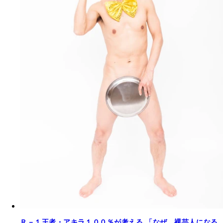
Ｒ－１王者・アキラ１００％が考える 「なぜ、裸芸人になる