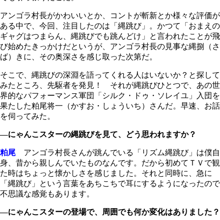
アンゴラ村長がかわいいとか、コントが斬新とか様々な評価が
ある中で、今回、注目したのは「縄跳び」。かつて「おまえの
ギャグはつまらん、縄跳びでも跳んどけ」と言われたことが飛
び始めたきっかけだというが、アンゴラ村長の見事な縄捌（さ
ば）きに、その奥深さを感じ取った次第だ。
そこで、縄跳びの深淵を語ってくれる人はいないか？と探して
みたところ、先駆者を発見！ それが縄跳びひとつで、あの世
界的なパフォーマンス軍団「シルク・ドゥ・ソレイユ」入団を
果たした粕尾将一（かすお・しょういち）さんだ。早速、お話
を伺ってみた。
―にゃんこスターの縄跳びを見て、どう思われますか？
粕尾
アンゴラ村長さんが跳んでいる「リズム縄跳び」は僕自
身、昔から親しんでいたものなんです。だから初めてＴＶで観
た時はちょっと懐かしさを感じました。それと同時に、急に
「縄跳び」という言葉をあちこちで耳にするようになったので
不思議な感覚もあります。
―にゃんこスターの登場で、周囲でも何か変化はありました？