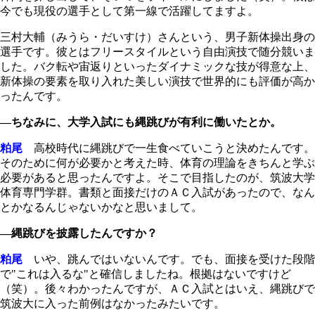
今でも現役の選手として第一線で活躍してますよ。
三村大輔（みうら・だいすけ）さんという、男子新体操出身の
選手です。彼とはフリースタイルという自由演技で随分競いま
した。バク転や宙返りといったダイナミックな技が得意な上、
新体操の要素を取り入れた美しい演技で世界的にも評価が高か
ったんです。
―ちなみに、大学入試にも縄跳びが有利に働いたとか。
粕尾
高校時代に縄跳びで一生食べていこうと決めたんです。
そのために何が必要かと考えた時、体育の理論をきちんと学ぶ
必要があると思ったんですよ。そこで目指したのが、筑波大学
体育専門学群。書類と面接だけのＡＣ入試があったので、なん
とかなるんじゃないかなと思いまして。
―縄跳びを披露したんですか？
粕尾
いや、跳んではいないんです。でも、面接を受けた段階
で"これは入るな"と確信しましたね。根拠はないですけど
（笑）。後々わかったんですが、ＡＣ入試とはいえ、縄跳びで
筑波大に入った前例はなかったみたいです。