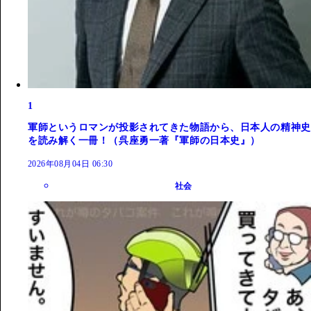
1
軍師というロマンが投影されてきた物語から、日本人の精神史
を読み解く一冊！（呉座勇一著『軍師の日本史』）
2026年08月04日 06:30
社会