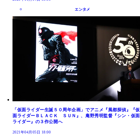
エンタメ
「仮面ライダー生誕５０周年企画」でアニメ『風都探偵』『仮
面ライダーＢＬＡＣＫ ＳＵＮ』、庵野秀明監督『シン・仮面
ライダー』の３作公開へ
2021年04月05日 18:00