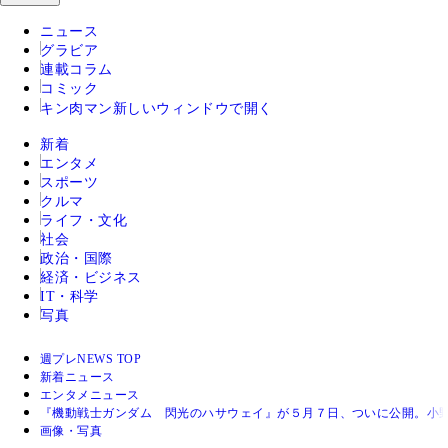
ニュース
グラビア
連載コラム
コミック
キン肉マン
新しいウィンドウで開く
新着
エンタメ
スポーツ
クルマ
ライフ・文化
社会
政治・国際
経済・ビジネス
IT・科学
写真
週プレNEWS TOP
新着ニュース
エンタメニュース
『機動戦士ガンダム 閃光のハサウェイ』が５月７日、ついに公開。小
画像・写真