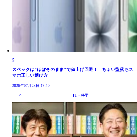
5
スペックは"ほぼそのまま"で値上げ回避！ ちょい型落ちス
マホ正しい選び方
2026年07月28日 17:40
IT・科学