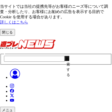
当サイトでは当社の提携先等がお客様のニーズ等について調
査・分析したり、お客様にお勧めの広告を表⽰する⽬的で
Cookie を使⽤する場合があります。
詳しくはこちら
閉じる
検
索
す
る
メニュ