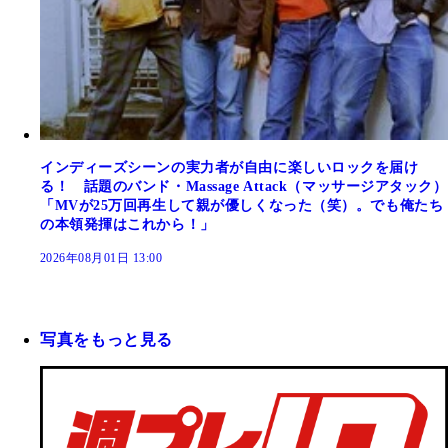
インディーズシーンの実力者が自由に楽しいロックを届け
る！ 話題のバンド・Massage Attack（マッサージアタック）
「MVが25万回再生して親が優しくなった（笑）。でも俺たち
の本領発揮はこれから！」
2026年08月01日 13:00
写真をもっと見る