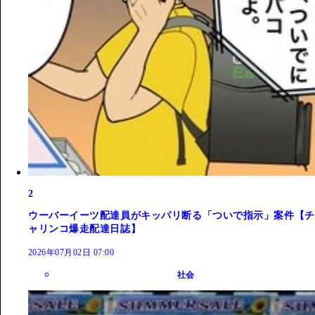
2
ウーバーイーツ配達員がキッパリ断る「ついで指示」案件【チ
ャリンコ爆走配達日誌】
2026年07月02日 07:00
社会