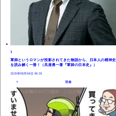
1
軍師というロマンが投影されてきた物語から、日本人の精神史
を読み解く一冊！（呉座勇一著『軍師の日本史』）
2026年08月04日 06:30
社会