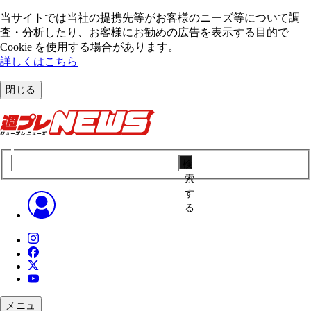
当サイトでは当社の提携先等がお客様のニーズ等について調
査・分析したり、お客様にお勧めの広告を表⽰する⽬的で
Cookie を使⽤する場合があります。
詳しくはこちら
閉じる
検
索
す
る
メニュ