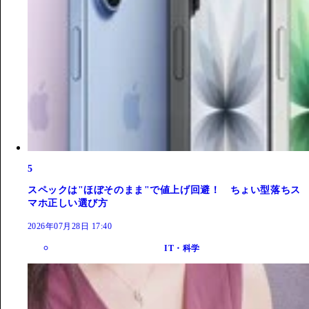
5
スペックは"ほぼそのまま"で値上げ回避！ ちょい型落ちス
マホ正しい選び方
2026年07月28日 17:40
IT・科学