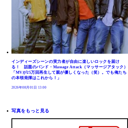
インディーズシーンの実力者が自由に楽しいロックを届け
る！ 話題のバンド・Massage Attack（マッサージアタック）
「MVが25万回再生して親が優しくなった（笑）。でも俺たち
の本領発揮はこれから！」
2026年08月01日 13:00
写真をもっと見る