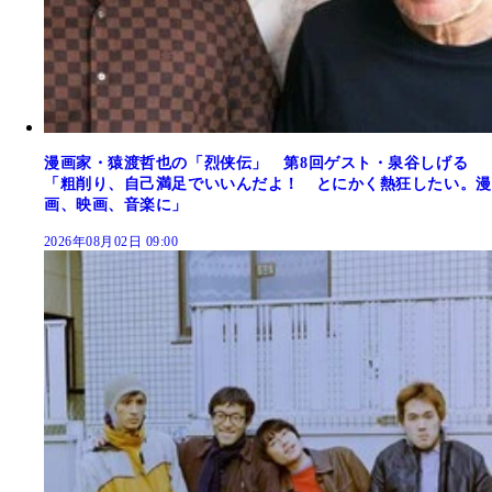
漫画家・猿渡哲也の「烈侠伝」 第8回ゲスト・泉谷しげる
「粗削り、自己満足でいいんだよ！ とにかく熱狂したい。漫
画、映画、音楽に」
2026年08月02日 09:00