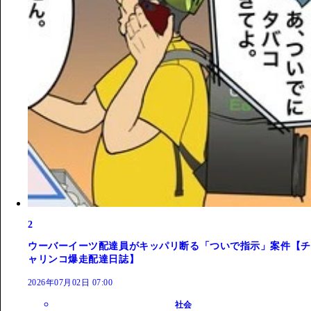
2
ウーバーイーツ配達員がキッパリ断る「ついで指示」案件【チ
ャリンコ爆走配達日誌】
2026年07月02日 07:00
社会