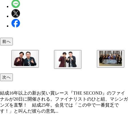
前へ
『THE SECOND』ファイナリスト・マシンガンズ
大会は20日（土）夜7時からフジテレビ系で4時間
次へ
『THE SECOND』ファイナリスト・マシンガンズ
秀一（左）と西堀亮
送。誰が初代王者の座を勝ち取るのか。要注目だ。
秀一（左）と西堀亮
結成16年以上の新お笑い賞レース『THE SECOND』のファイ
ナルが20日に開催される。ファイナリストのひと組、マシンガ
ンズを直撃！ 結成25年。会見では「この中で一番貧乏で
す！」と叫んだ彼らの意気...