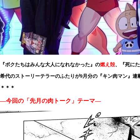
『ボクたちはみんな大人になれなかった』の
燃え殻
、
『死にた
希代のストーリーテラーのふたりが9月分の『キン肉マン』連
＊＊＊
―今回の「先月の肉トーク」テーマ―