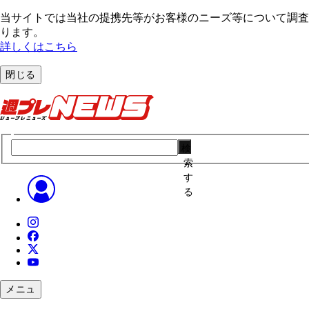
当サイトでは当社の提携先等がお客様のニーズ等について調査・
ります。
詳しくはこちら
閉じる
検
索
す
る
メニュ