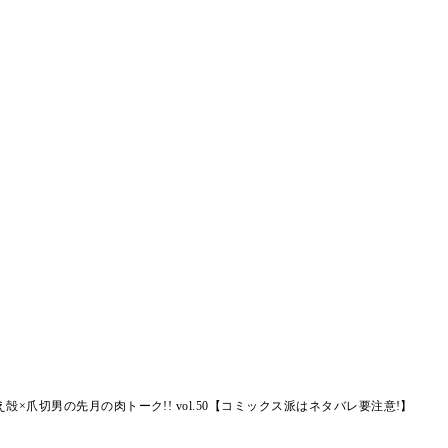
×爪切男の先月の肉トーク!! vol.50【コミックス派はネタバレ要注意!】