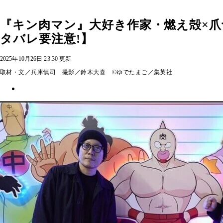
『キン肉マン』大好き作家・燃え殻×爪切男
タバレ要注意!】
2025年10月26日 23:30 更新
取材・文／兵庫慎司 撮影／鈴木大喜 ©ゆでたまご／集英社