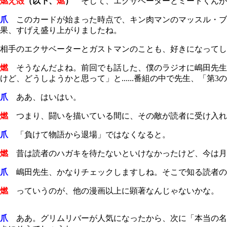
燃え殻
（以下、
燃
）
そして、エクサベーターとミートくんが
爪
このカードが始まった時点で、キン肉マンのマッスル・ブ
果、すげえ盛り上がりましたね。
相手のエクサベーターとガストマンのことも、好きになってし
燃
そうなんだよね。前回でも話した、僕のラジオに嶋田先生
けど、どうしようかと思って」と......番組の中で先生、「第
3
の
爪
ああ、はいはい。
燃
つまり、闘いを描いている間に、その敵が読者に受け入れ
爪
「負けて物語から退場」ではなくなると。
燃
昔は読者のハガキを待たないといけなかったけど、今は月
爪
嶋田先生、かなりチェックしますしね。そこで知る読者の
燃
っていうのが、他の漫画以上に顕著なんじゃないかな。
爪
ああ。グリムリバーが人気になったから、次に「本当の名