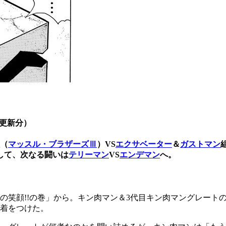
日更新分）
（
マッスル・ブラザーズⅢ
）VS
エクサベーター
＆
ガストマン
して、
次なる闘いは
テリーマン
VS
エンデマン
へ。
の笑顔
!!
の巻」から。キン肉マン＆3代目キン肉マングレート
着をつけた。