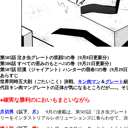
第505話 泣き虫グレートの笑顔!!の巻（9月8日更新分）
第506話 すべての歪みのもとへ!!の巻（9月21日更新分）
第507話 巨漢（ジャイアント）ハンターの宿命!!の巻（9月29
あらすじ
世界同時五大刻（ごたいこく）決戦、
キン肉マン
＆
グレート
組
代目キン肉マングレートの正体が気になるところだが......。そ
●確実な勝利のにおいもまといながら
爪切男
（以下、
爪
）
9月の連載は、第
505
話「泣き虫グレート
リーをインダストリアルレボリューションズに食らわせて、決