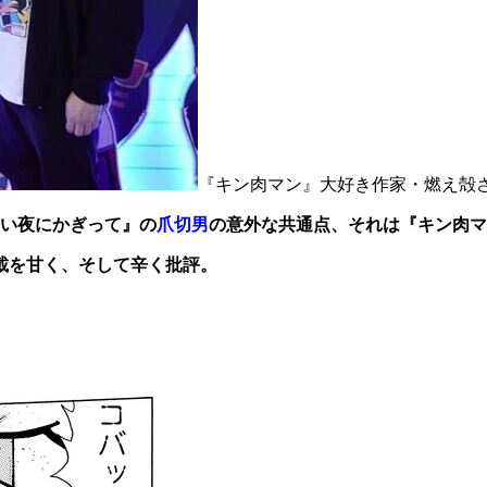
『キン肉マン』大好き作家・燃え殻
い夜にかぎって』の
爪切男
の意外な共通点、それは『キン肉マン
載を甘く、そして辛く批評。