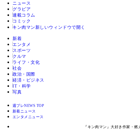
ニュース
グラビア
連載コラム
コミック
キン肉マン
新しいウィンドウで開く
新着
エンタメ
スポーツ
クルマ
ライフ・文化
社会
政治・国際
経済・ビジネス
IT・科学
写真
週プレNEWS TOP
新着ニュース
エンタメニュース
『キン肉マン』大好き作家・燃え殻