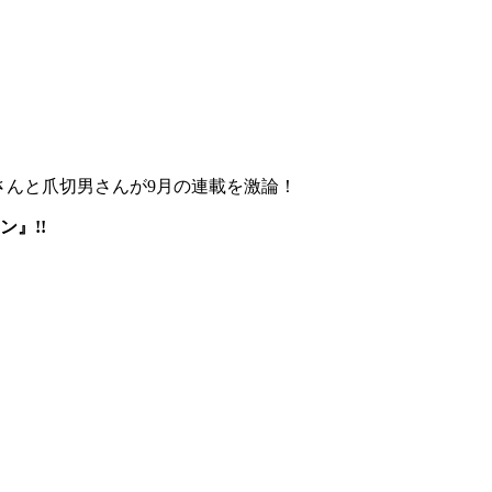
さんと爪切男さんが9月の連載を激論！
』!!