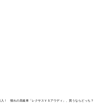
購入！ 憧れの高級車「レクサスＶＳアウディ」、買うならどっち？