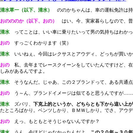
清水草一（以下、清水）
ののかちゃんは、車の運転免許は持
おのののか（以下、おの）
はい。今、実家暮らしなので、普
清水
ってことは、いい車に乗りたいって男の気持ちはわかっ
おの
すっごくわかります（笑）
清水
いいねぇ。今回はレクサスとアウディ、どっちが買いか
おの
私、去年までレースクイーンをしていたんですけど、在
しみがあるんですよ。
清水
そうなんだ。じゃあ、この２ブランドって、ある共通点
おの
う～ん、ブランドイメージは似てると思うんですが……
清水
ズバリ、
下克上的というか、どちらとも下から這い上が
たところばかり。ベンツしかり、ＢＭＷしかり。でさ、アウデ
おの
えっ、もともとそうじゃないんですか？
清水
うん、今ほどじゃなかったんだよ。
この２０年～３０年