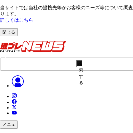
当サイトでは当社の提携先等がお客様のニーズ等について調査・
ります。
詳しくはこちら
閉じる
検
索
す
る
メニュ