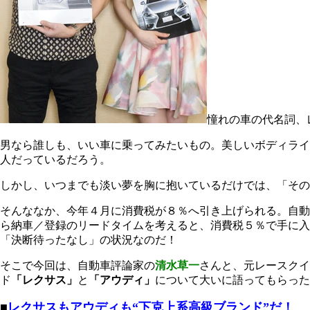
憧れの車の代名詞、
男なら誰しも、いい車に乗ってみたいもの。美しいボディライ
人だっているだろう。
しかし、いつまでも淡い夢を胸に抱いているだけでは、「その
そんななか、今年４月に消費税が８％へ引き上げられる。自動
ら納車／登録のリードタイムを考えると、消費税５％で手に入
「決断待ったなし」の状況なのだ！
そこで今回は、自動車評論家の
清水草一
さんと、元レースクイ
ド
「レクサス」
と
「アウディ」
について大いに語ってもらった
■
レクサスもアウディも“下克上系高級ブランド”だ！