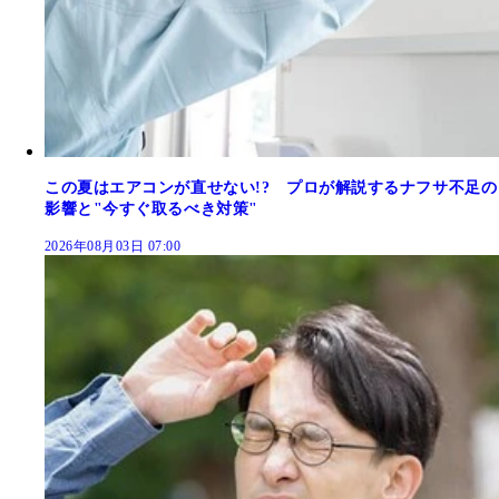
この夏はエアコンが直せない!? プロが解説するナフサ不足の
影響と"今すぐ取るべき対策"
2026年08月03日 07:00