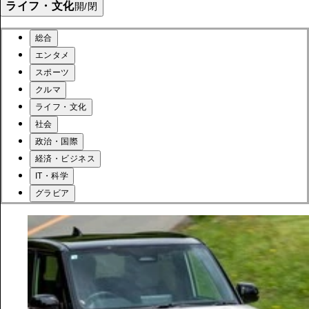
ライフ・文化
開/閉
総合
エンタメ
スポーツ
クルマ
ライフ・文化
社会
政治・国際
経済・ビジネス
IT・科学
グラビア