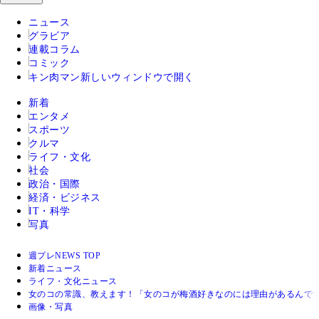
ニュース
グラビア
連載コラム
コミック
キン肉マン
新しいウィンドウで開く
新着
エンタメ
スポーツ
クルマ
ライフ・文化
社会
政治・国際
経済・ビジネス
IT・科学
写真
週プレNEWS TOP
新着ニュース
ライフ・文化ニュース
女のコの常識、教えます！「女のコが梅酒好きなのには理由があるんで
画像・写真