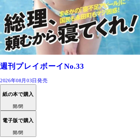
週刊プレイボーイNo.33
2026年08月03日発売
紙の本で購入
開/閉
電子版で購入
開/閉