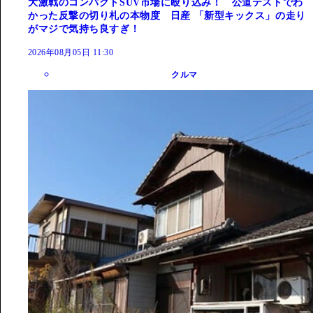
大激戦のコンパクトSUV市場に殴り込み！ 公道テストでわ
かった反撃の切り札の本物度 日産 「新型キックス」の走り
がマジで気持ち良すぎ！
2026年08月05日 11:30
クルマ