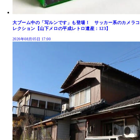
大ブーム中の「写ルンです」も登場！ サッカー系のカメラコ
レクション【山下メロの平成レトロ遺産：123】
2026年08月05日 17:00