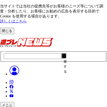
当サイトでは当社の提携先等がお客様のニーズ等について調
査・分析したり、お客様にお勧めの広告を表⽰する⽬的で
Cookie を使⽤する場合があります。
詳しくはこちら
閉じる
検
索
す
る
メニュ