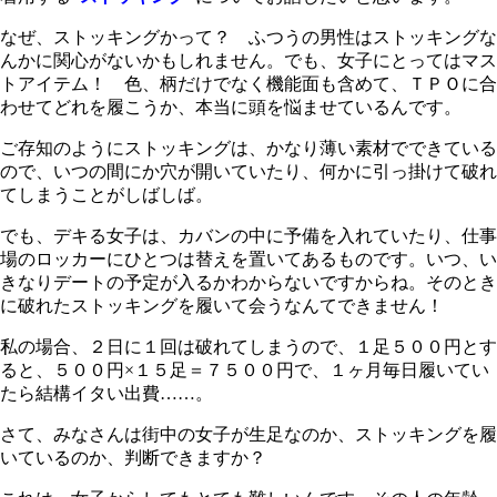
なぜ、ストッキングかって？ ふつうの男性はストッキングな
んかに関心がないかもしれません。でも、女子にとってはマス
トアイテム！ 色、柄だけでなく機能面も含めて、ＴＰＯに合
わせてどれを履こうか、本当に頭を悩ませているんです。
ご存知のようにストッキングは、かなり薄い素材でできている
ので、いつの間にか穴が開いていたり、何かに引っ掛けて破れ
てしまうことがしばしば。
でも、デキる女子は、カバンの中に予備を入れていたり、仕事
場のロッカーにひとつは替えを置いてあるものです。いつ、い
きなりデートの予定が入るかわからないですからね。そのとき
に破れたストッキングを履いて会うなんてできません！
私の場合、２日に１回は破れてしまうので、１足５００円とす
ると、５００円×１５足＝７５００円で、１ヶ月毎日履いてい
たら結構イタい出費……。
さて、みなさんは街中の女子が生足なのか、ストッキングを履
いているのか、判断できますか？