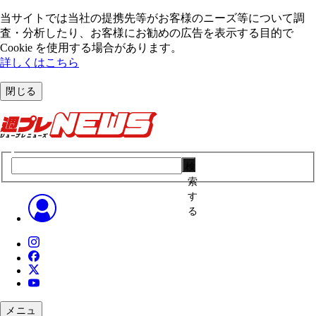
当サイトでは当社の提携先等がお客様のニーズ等について調
査・分析したり、お客様にお勧めの広告を表⽰する⽬的で
Cookie を使⽤する場合があります。
詳しくはこちら
閉じる
検
索
す
る
メニュ