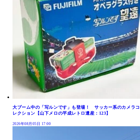
大ブーム中の「写ルンです」も登場！ サッカー系のカメラコ
レクション【山下メロの平成レトロ遺産：123】
2026年08月05日 17:00