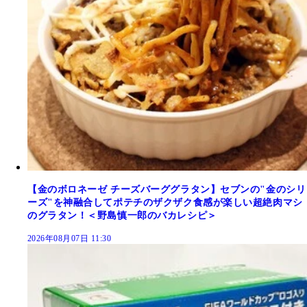
【金のボロネーゼ チーズバーググラタン】セブンの"金のシリ
ーズ"を神融合してポテチのザクザク食感が楽しい超絶肉マシ
のグラタン！＜野島慎一郎のバカレシピ＞
2026年08月07日 11:30