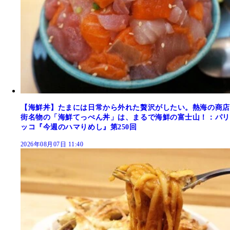
【海鮮丼】たまには日常から外れた贅沢がしたい。熱海の商店
街名物の「海鮮てっぺん丼」は、まるで海鮮の富士山！：パリ
ッコ『今週のハマりめし』第250回
2026年08月07日 11:40