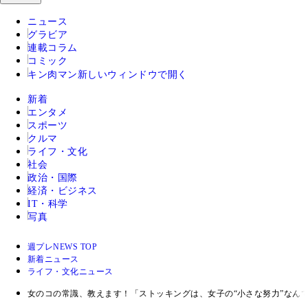
ニュース
グラビア
連載コラム
コミック
キン肉マン
新しいウィンドウで開く
新着
エンタメ
スポーツ
クルマ
ライフ・文化
社会
政治・国際
経済・ビジネス
IT・科学
写真
週プレNEWS TOP
新着ニュース
ライフ・文化ニュース
女のコの常識、教えます！「ストッキングは、女子の“小さな努力”なん