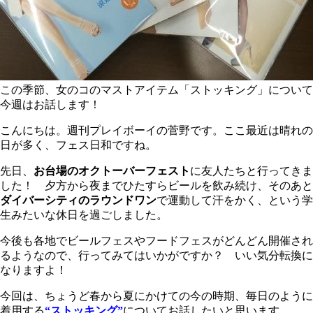
この季節、女のコのマストアイテム「ストッキング」について
今週はお話します！
こんにちは。週刊プレイボーイの菅野です。ここ最近は晴れの
日が多く、フェス日和ですね。
先日、
お台場のオクトーバーフェスト
に友人たちと行ってきま
した！ 夕方から夜までひたすらビールを飲み続け、そのあと
ダイバーシティのラウンドワン
で運動して汗をかく、という学
生みたいな休日を過ごしました。
今後も各地でビールフェスやフードフェスがどんどん開催され
るようなので、行ってみてはいかがですか？ いい気分転換に
なりますよ！
今回は、ちょうど春から夏にかけての今の時期、毎日のように
着用する
“ストッキング”
についてお話したいと思います。