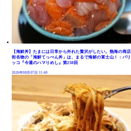
【海鮮丼】たまには日常から外れた贅沢がしたい。熱海の商店
街名物の「海鮮てっぺん丼」は、まるで海鮮の富士山！：パリ
ッコ『今週のハマりめし』第250回
2026年08月07日 11:40