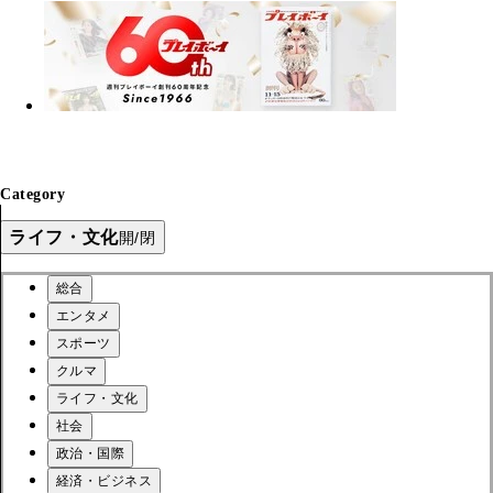
Category
ライフ・文化
開/閉
総合
エンタメ
スポーツ
クルマ
ライフ・文化
社会
政治・国際
経済・ビジネス