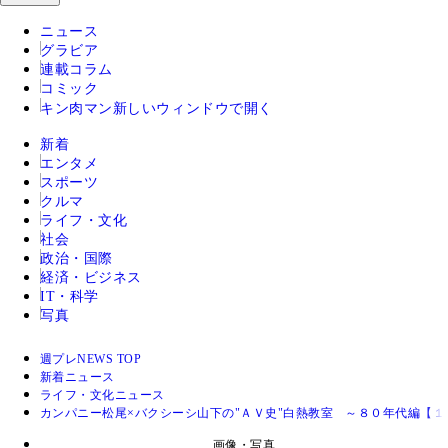
ニュース
グラビア
連載コラム
コミック
キン肉マン
新しいウィンドウで開く
新着
エンタメ
スポーツ
クルマ
ライフ・文化
社会
政治・国際
経済・ビジネス
IT・科学
写真
週プレNEWS TOP
新着ニュース
ライフ・文化ニュース
カンパニー松尾×バクシーシ山下の"ＡＶ史"白熱教室 ～８０年代編【１
画像・写真