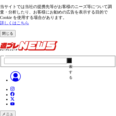
当サイトでは当社の提携先等がお客様のニーズ等について調
査・分析したり、お客様にお勧めの広告を表⽰する⽬的で
Cookie を使⽤する場合があります。
詳しくはこちら
閉じる
検
索
す
る
メニュ