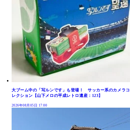
大ブーム中の「写ルンです」も登場！ サッカー系のカメラコ
レクション【山下メロの平成レトロ遺産：123】
2026年08月05日 17:00