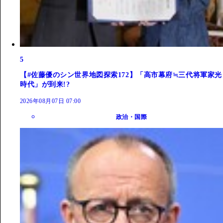
5
【#佐藤優のシン世界地図探索172】「高市幕府≒三代将軍家光
時代」が到来!?
2026年08月07日 07:00
政治・国際