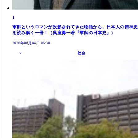
1
軍師というロマンが投影されてきた物語から、日本人の精神史
を読み解く一冊！（呉座勇一著『軍師の日本史』）
2026年08月04日 06:30
社会