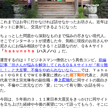
これまではお寺に行かなければ話せなかったお坊さん。近年は
ネットに参加し、交流ができるようになった
ちょっとした問題から深刻なものまで悩みの尽きない現代人。
そこでインターネットが浸透した今、気軽に現役のお坊さんや
尼さんにお悩み相談ができる！と話題なのが、Ｑ＆Ａサイト
「
ｈａｓｕｎｏｈａ
（ハスノハ）」
だ。
運営するのはＩＴビジネスマン×僧侶という異色コンビ。
前編
記事「坊さんが悩みを解決してくれるＱ＆Ａサイトが『有り難
し！』と大反響。不倫をやめられないなら…」
では、Ｙａｈｏ
ｏ！やＧＲＥＥでＷＥＢ事業に携わった
堀下剛司
代表と、共同
代表で浄土宗光琳寺の副住職・
井上広法
氏に同サイトの面白さ
や、不倫や二次元などの「愛」について有り難いお話を伺っ
た。
今回は、５年前の３．１１東日本大震災をきっかけに同サイト
を立ち上げた経緯や今後の展望について語ってもらう。そこに