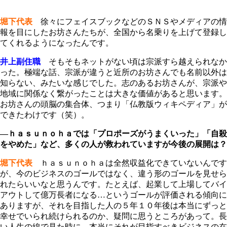
堀下代表
徐々にフェイスブックなどのＳＮＳやメディアの情
報を目にしたお坊さんたちが、全国から名乗りを上げて登録し
てくれるようになったんです。
井上副住職
そもそもネットがない頃は宗派すら越えられなか
った。極端な話、宗派が違うと近所のお坊さんでも名前以外は
知らない、みたいな感じでした。志のあるお坊さんが、宗派や
地域に関係なく繋がったことは大きな価値があると思います。
お坊さんの頭脳の集合体、つまり「仏教版ウィキペディア」が
できたわけです（笑）。
―ｈａｓｕｎｏｈａでは「プロポーズがうまくいった」「自殺
をやめた」など、多くの人が救われていますが今後の展開は？
堀下代表
ｈａｓｕｎｏｈａは全然収益化できていないんです
が、今のビジネスのゴールではなく、違う形のゴールを見せら
れたらいいなと思うんです。たとえば、起業して上場してバイ
アウトして億万長者になる…というゴールが評価される傾向に
ありますが、それを目指した人の５年１０年後は本当にずっと
幸せでいられ続けられるのか、疑問に思うところがあって。長
い人生の線で見た時に、本当にそれが目指すべきビジネスの在