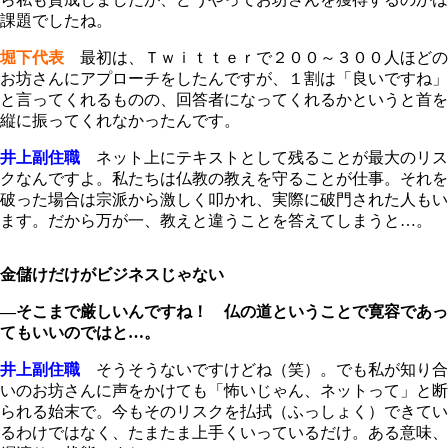
課題でしたね。
堀下代表
最初は、Ｔｗｉｔｔｅｒで２００～３００人ほどの
お坊さんにアプローチをしたんですが、１割は「良いですね」
と言ってくれるものの、回答者になってくれるかというと首を
縦に振ってくれなかったんです。
井上副住職
ネット上にテキストとして残ることが最大のリス
クなんですよ。私たちは仏教の教えを守ることが仕事。それを
破った場合は宗派から激しく叩かれ、実際に破門された人もい
ます。だから万が一、教えと違うことを答えてしまうと…。
金儲けだけがビジネスじゃない
―そこまで厳しいんですね！ 仏の道ということで寛容であっ
てもいいのではと…。
井上副住職
そうそうないですけどね（笑）。でも私が知り合
いのお坊さんに声をかけても「怖いじゃん、ネットって」と断
られる始末で。今もそのリスクを払拭（ふっしょく）できてい
るわけではなく、たまたま上手くいっているだけ。ある意味、