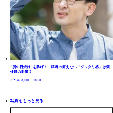
"脳の日焼け"を防げ！ 猛暑の癒えない「グッタリ感」は紫
外線の影響!?
2026年08月01日 08:00
写真をもっと見る