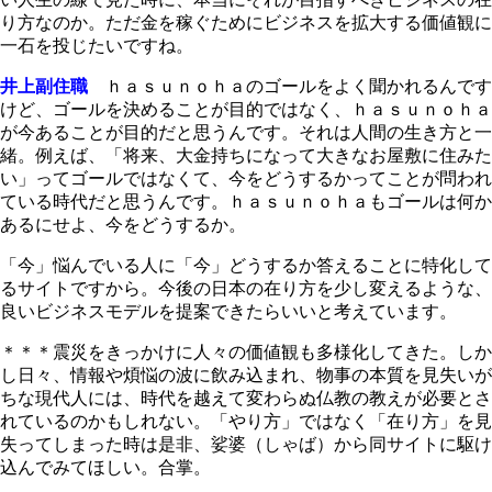
り方なのか。ただ金を稼ぐためにビジネスを拡大する価値観に
一石を投じたいですね。
井上副住職
ｈａｓｕｎｏｈａのゴールをよく聞かれるんです
けど、ゴールを決めることが目的ではなく、ｈａｓｕｎｏｈａ
が今あることが目的だと思うんです。それは人間の生き方と一
緒。例えば、「将来、大金持ちになって大きなお屋敷に住みた
い」ってゴールではなくて、今をどうするかってことが問われ
ている時代だと思うんです。ｈａｓｕｎｏｈａもゴールは何か
あるにせよ、今をどうするか。
「今」悩んでいる人に「今」どうするか答えることに特化して
るサイトですから。今後の日本の在り方を少し変えるような、
良いビジネスモデルを提案できたらいいと考えています。
＊＊＊震災をきっかけに人々の価値観も多様化してきた。しか
し日々、情報や煩悩の波に飲み込まれ、物事の本質を見失いが
ちな現代人には、時代を越えて変わらぬ仏教の教えが必要とさ
れているのかもしれない。「やり方」ではなく「在り方」を見
失ってしまった時は是非、娑婆（しゃば）から同サイトに駆け
込んでみてほしい。合掌。