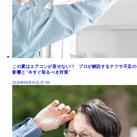
この夏はエアコンが直せない!? プロが解説するナフサ不足の
影響と"今すぐ取るべき対策"
2026年08月03日 07:00