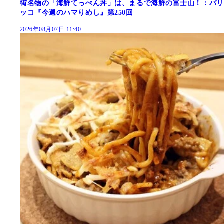
街名物の「海鮮てっぺん丼」は、まるで海鮮の富士山！：パリ
ッコ『今週のハマりめし』第250回
2026年08月07日 11:40