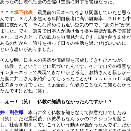
あったのは現代社会の金儲け主義に対する警鐘だった。
＊＊＊
堀下代表
震災前の日本って今より閉塞していたと思う
んです。３万人を超える年間自殺者に高い離職率、ＧＤＰも中
国に抜かれて…そんな諦めにも近い空気の中で、“あの日”が来
ました。でも、震災で日本人が助け合う姿や美徳が世界で賞賛
され、日本人としての底力を垣間見たんです。助け合う文化が
あるのだから、誇りを持って日々の生活を過ごせばいいのに、
という思いがありました。
そんな時、日本人の美徳や価値観を形成してきたひとつが、
「仏教」だということに気づいたんです。そこで自分の得意な
インターネットで表現できないかと考え、お坊さんと親しかっ
た妻に井上さんを紹介してもらったことがｈａｓｕｎｏｈａ誕
生のきっかけでした。まぁ全然、仏教のことなんて知らなかっ
たんですけどね（笑）。
―えー！（笑） 仏教の知識もなかったんですか！？
井上副住職
本当に全く仏教を知らなくて熱意だけでしたね
（笑）。ただ震災後、仏教界もなんらかのアクションを起こ
し、社会参加をしていこうという動きが強かったんです。だか
ら私も賛成しましたが、どうやってお坊さんを獲得するのかは