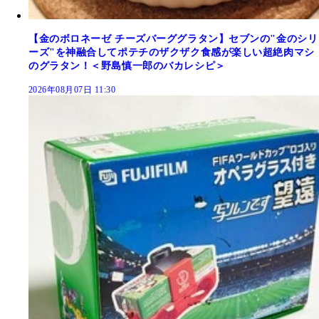
【金のボロネーゼ チーズバーググラタン】セブンの"金のシリ
ーズ"を神融合してポテチのザクザク食感が楽しい超絶肉マシ
のグラタン！＜野島慎一郎のバカレシピ＞
2026年08月07日 11:30