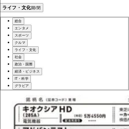
ライフ・文化
開/閉
総合
エンタメ
スポーツ
クルマ
ライフ・文化
社会
政治・国際
経済・ビジネス
IT・科学
グラビア