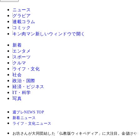
ニュース
グラビア
連載コラム
コミック
キン肉マン
新しいウィンドウで開く
新着
エンタメ
スポーツ
クルマ
ライフ・文化
社会
政治・国際
経済・ビジネス
IT・科学
写真
週プレNEWS TOP
新着ニュース
ライフ・文化ニュース
お坊さんが大同団結した「仏教版ウィキペディア」に大注目。金儲けやビ