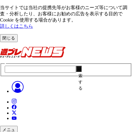
当サイトでは当社の提携先等がお客様のニーズ等について調
査・分析したり、お客様にお勧めの広告を表⽰する⽬的で
Cookie を使⽤する場合があります。
詳しくはこちら
閉じる
検
索
す
る
メニュ