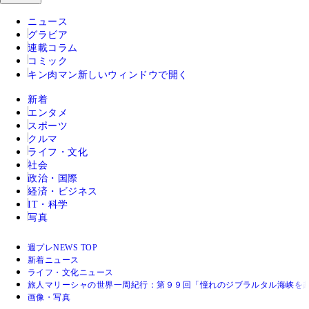
ニュース
グラビア
連載コラム
コミック
キン肉マン
新しいウィンドウで開く
新着
エンタメ
スポーツ
クルマ
ライフ・文化
社会
政治・国際
経済・ビジネス
IT・科学
写真
週プレNEWS TOP
新着ニュース
ライフ・文化ニュース
旅人マリーシャの世界一周紀行：第９９回「憧れのジブラルタル海峡を
画像・写真