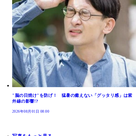
"脳の日焼け"を防げ！ 猛暑の癒えない「グッタリ感」は紫
外線の影響!?
2026年08月01日 08:00