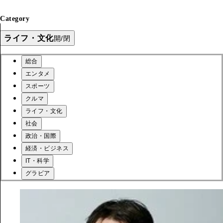
Category
ライフ・文化
開/閉
総合
エンタメ
スポーツ
クルマ
ライフ・文化
社会
政治・国際
経済・ビジネス
IT・科学
グラビア