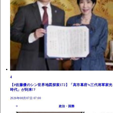
4
【#佐藤優のシン世界地図探索172】「高市幕府≒三代将軍家光
時代」が到来!?
2026年08月07日 07:00
政治・国際