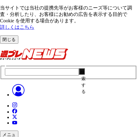
当サイトでは当社の提携先等がお客様のニーズ等について調
査・分析したり、お客様にお勧めの広告を表⽰する⽬的で
Cookie を使⽤する場合があります。
詳しくはこちら
閉じる
検
索
す
る
メニュ