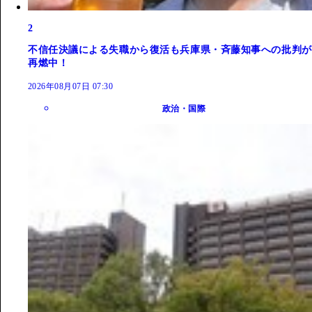
2
不信任決議による失職から復活も兵庫県・斉藤知事への批判が
再燃中！
2026年08月07日 07:30
政治・国際