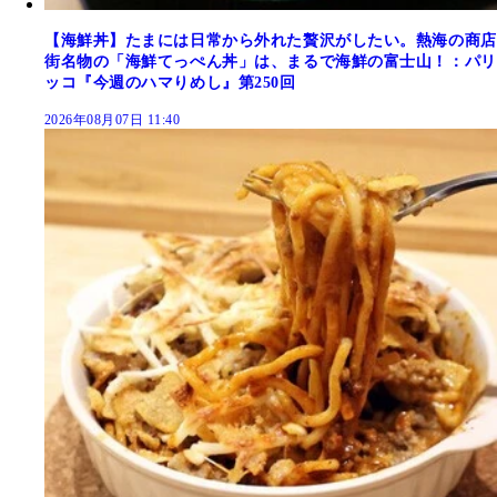
【海鮮丼】たまには日常から外れた贅沢がしたい。熱海の商店
街名物の「海鮮てっぺん丼」は、まるで海鮮の富士山！：パリ
ッコ『今週のハマりめし』第250回
2026年08月07日 11:40