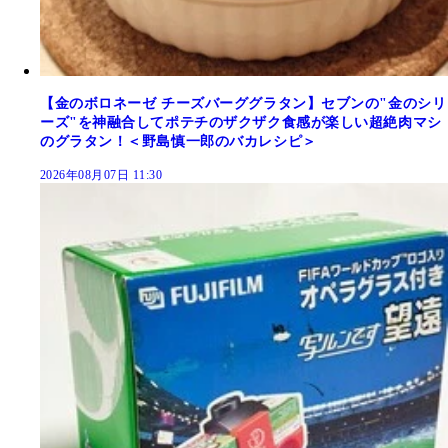
【金のボロネーゼ チーズバーググラタン】セブンの"金のシリ
ーズ"を神融合してポテチのザクザク食感が楽しい超絶肉マシ
のグラタン！＜野島慎一郎のバカレシピ＞
2026年08月07日 11:30