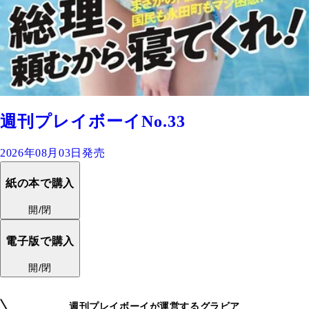
週刊プレイボーイNo.33
2026年08月03日発売
紙の本で購入
開/閉
電子版で購入
開/閉
週刊プレイボーイが運営するグラビア