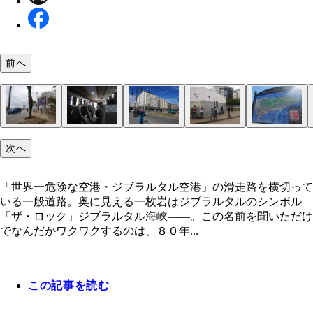
前へ
「世界一危険な空港・ジブラルタル空港」の滑走路
次へ
切っている一般道路。奥に見える一枚岩はジブラル
ジブラルタル入口。なぜか深夜通販のようなＴＶと
飛行機が通り過ぎるのを踏切前で待つ人々
ジブラルタルの最南端、エウローパ岬。白い建物は
ユニオンジャックの旗と大砲。左に見えるのはアフ
再びスペインに戻る
フェリーから見たタリファ港。さよならスペイン！
フェリーを降りて最初に見た、モロッコの景色
タンジェの街中。スマホの看板に違和感
モロッコの民営バスの中
やっと街らしくなってきたが、ＧＰＳが動かずここ
タンジェのバスターミナル
これが憧れのジブラルタル海峡！
のシンボル「ザ・ロック」
ぜか「ぅ」が小さい
ク
大陸
こかわからない
「世界一危険な空港・ジブラルタル空港」の滑走路を横切って
いる一般道路。奥に見える一枚岩はジブラルタルのシンボル
「ザ・ロック」ジブラルタル海峡――。この名前を聞いただけ
でなんだかワクワクするのは、８０年...
この記事を読む