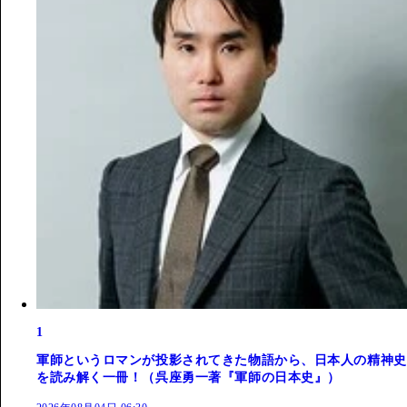
1
軍師というロマンが投影されてきた物語から、日本人の精神史
を読み解く一冊！（呉座勇一著『軍師の日本史』）