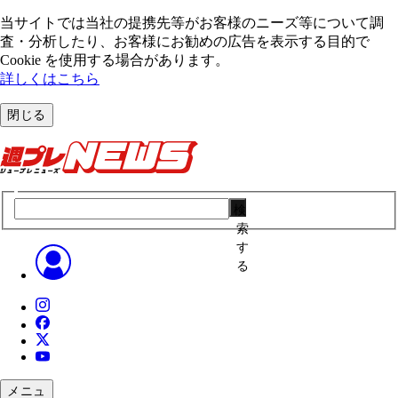
当サイトでは当社の提携先等がお客様のニーズ等について調
査・分析したり、お客様にお勧めの広告を表⽰する⽬的で
Cookie を使⽤する場合があります。
詳しくはこちら
閉じる
検
索
す
る
メニュ