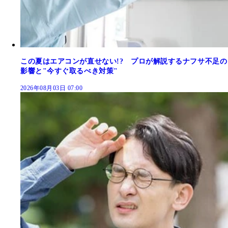
この夏はエアコンが直せない!? プロが解説するナフサ不足の
影響と"今すぐ取るべき対策"
2026年08月03日 07:00