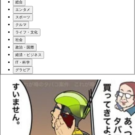
総合
エンタメ
スポーツ
クルマ
ライフ・文化
社会
政治・国際
経済・ビジネス
IT・科学
グラビア