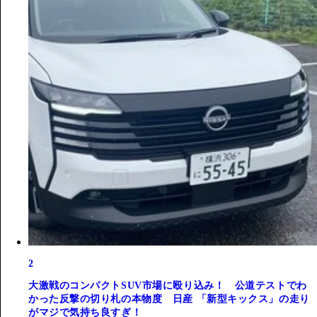
2
大激戦のコンパクトSUV市場に殴り込み！ 公道テストでわ
かった反撃の切り札の本物度 日産 「新型キックス」の走り
がマジで気持ち良すぎ！