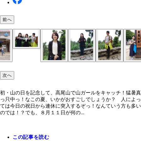
前へ
高尾山に生きづく自然
高尾山に生きづく自然
左からしみちゃん、まいけるちゃん、アリちゃん
次へ
初・山の日を記念して、高尾山で山ガールをキャッチ！猛暑真
っ只中っ！なこの夏、いかがおすごしでしょうか？ 人によっ
ては今日の祝日から連休に突入するぞっ！なんていう方も多い
のでは！？でも、８月１１日が何の...
この記事を読む
初・山の日を記念して、高尾山で山ガールをキャッ
とりとりちゃん
りさちゃん
左からりさちゃん、とりとりちゃん
まいけるちゃん
しみちゃん
アリちゃん
ケリーちゃん
こまりちゃん
左からMomoちゃん、Haruちゃん
ゆうこちゃん
ひーとんちゃん
りーたんちゃん
れぇーこさぁーんちゃん
ももちゃん
エリューちゃん