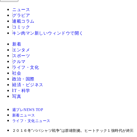
ニュース
グラビア
連載コラム
コミック
キン肉マン
新しいウィンドウで開く
新着
エンタメ
スポーツ
クルマ
ライフ・文化
社会
政治・国際
経済・ビジネス
IT・科学
写真
週プレNEWS TOP
新着ニュース
ライフ・文化ニュース
２０１６冬“ババシャツ戦争”は群雄割拠。ヒートテック１強時代が終焉