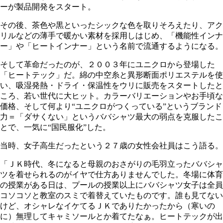
ーが製品開発をスタート。
その後、茶色や黒といったシックな色を取りそろえたり、アク
リルなどの薄手で暖かい素材を採用しはじめ、「機能性インナ
ー」や「ヒートインナー」という名前で流通するようになる。
そして革命だったのが、２００３年にユニクロから登場した
「ヒートテック」だ。綿の中空糸と異形断面ポリエステルを使
い、吸湿発熱・ドライ・保温性をウリに販売をスタートしたと
ころ、若い世代に大ヒット。カラーバリエーションやお手頃な
価格、そして何より“ユニクロがつくっている”というブランド
力＝「ダサくない」というババシャツ最大の弱点を克服したこ
とで、一気に“国民服化”した。
当時、女子高生だったという２７歳の女性会社員はこう語る。
「ＪＫ時代、冬になると母親のおさがりの毛羽立ったババシャ
ツを着せられるのがイヤで仕方ありませんでした。冬場に体育
の授業がある日は、プールの授業以上にババシャツ女子は全員
コソコソと教室のスミで着替えていたものです。誰も見てない
けど、オシャレなイケてるＪＫでありたかったから（寒いの
に）無理してキャミソールとか着てたなぁ。ヒートテックが出