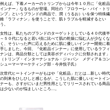
例えば、下着メーカーのトリンプからは今年１０月に「化粧品
インナー」なるものが登場。同社の「フロラーレ・バイ・トリ
ンプ」というブランドの商品で、潤（うるお）いを保つ特殊繊
維「ラフィナン」を使うことで、肌トラブルを軽減するとい
う。
女性は、私たちのブランドのターゲットとしている４０代後半
～５０代になると若い頃に比べて肌の乾燥に悩む人が少なくな
く、そういった声に応えるために肌に優しいインナー開発に着
手しました。今回、『化粧品インナー』に使用しているラフィ
ナンは、商品分類としては美容ボディパックに分類されます」
（トリンプ・インターナショナル・ジャパン メディア＆コン
シューマーマーケティング部・今井悦子氏）
次世代ヒートインナーがもはや「化粧品」だとは…新しい時代
の到来をひしひしと感じるが、こうした肌に優しいヒートイン
ナーも、さすがにいまだ男性用としてリリースされている商品
は少ないのが悩ましいところ…。