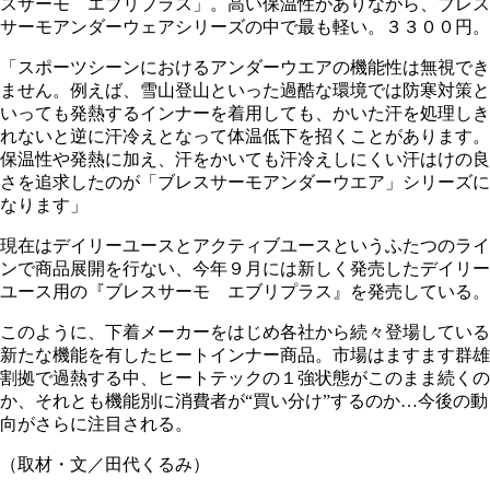
スサーモ エブリプラス」。高い保温性がありながら、ブレス
サーモアンダーウェアシリーズの中で最も軽い。３３００円。
「スポーツシーンにおけるアンダーウエアの機能性は無視でき
ません。例えば、雪山登山といった過酷な環境では防寒対策と
いっても発熱するインナーを着用しても、かいた汗を処理しき
れないと逆に汗冷えとなって体温低下を招くことがあります。
保温性や発熱に加え、汗をかいても汗冷えしにくい汗はけの良
さを追求したのが「ブレスサーモアンダーウエア」シリーズに
なります」
現在はデイリーユースとアクティブユースというふたつのライ
ンで商品展開を行ない、今年９月には新しく発売したデイリー
ユース用の『ブレスサーモ エブリプラス』を発売している。
このように、下着メーカーをはじめ各社から続々登場している
新たな機能を有したヒートインナー商品。市場はますます群雄
割拠で過熱する中、ヒートテックの１強状態がこのまま続くの
か、それとも機能別に消費者が“買い分け”するのか…今後の動
向がさらに注目される。
（取材・文／田代くるみ）