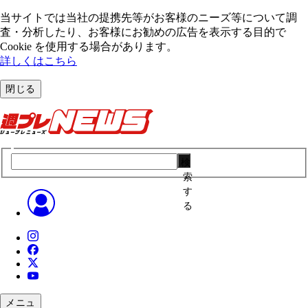
当サイトでは当社の提携先等がお客様のニーズ等について調
査・分析したり、お客様にお勧めの広告を表⽰する⽬的で
Cookie を使⽤する場合があります。
詳しくはこちら
閉じる
検
索
す
る
メニュ