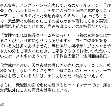
そんな中、メンズラインも充実しているのがベルメゾン（千趣
会）の「ホットコット」。今年に入って全面的に素材をリニュ
ーアルし、４５％だった綿配合率を９５％に引き上げること
で、天然素材の綿だからこその柔らかさや蒸れにくさを実現。
静電気も起きにくいため、痒みも出にくいのが特長だという。
「女性であれば保湿クリームを塗ったり、下着の素材を気にす
ることが当たり前になりつつありますが、男性で乾燥対策をし
ている人は多くありません。当社製品は奥様が旦那さんや息子
さんの分もご購入いただき、ご家族ぐるみでお使いいただいて
いるケースも多いようです」（千趣会広報部・浅川亜由美氏）
化学繊維と違い、天然素材の優しさが売りのホットコット。乾
燥対策をしないものぐさな男性、特に既存のヒートインナーで
痒さを感じている人には、実にありがたい商品といえよう。
さらに、機能性の面で進化を続けるヒートインナーでは、痒さ
対策以外にこんな商品も登場している。