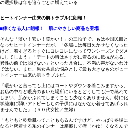
の選択肢は年を追うごとに増えている
ヒートインナー由来の肌トラブルに朗報！
■痒くなる人に朗報！ 肌にやさしい商品も登場
そんな「薄い！安い！暖かい！」の三拍子で、もはや国民服と
なったヒートインナーだが、「冬場には毎日欠かせなくなった
けど、着すぎるとすぐにヨレヨレになってワンシーズンでダメ
にしてしまう」「デートの時はさすがに着るのに抵抗がある。
異性の前では脱げない」といった具合に、不満の声がないわけ
ではない。また、男女共通の悩みとして最も大きなものがヒー
トインナー由来の肌トラブルだ。
「暖かいと言っても上にはコートやダウンを着こみますから、
お店の中など暖房のきいた場所にいるとどうしても汗で蒸れて
しまい、肌がかぶれてしまうことも少なくありません。特に化
学繊維に弱いアトピーもちの子供にはなかなか着せてあげられ
ませんでした」（５０代女性／主婦）
「もともと乾燥肌ってこともあるんですけど、やっぱり冬場に
なると密着する系のインナーは摩擦して痒（かゆ）くなるんで