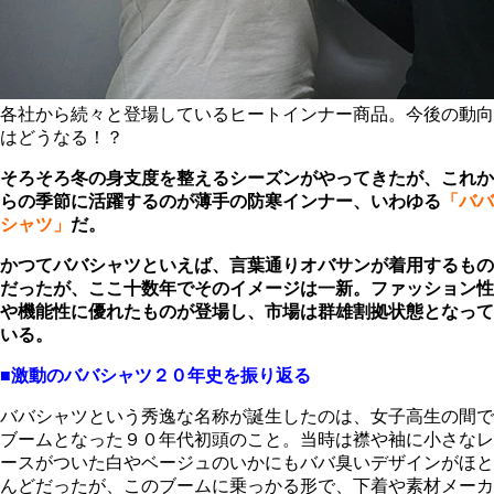
各社から続々と登場しているヒートインナー商品。今後の動向
はどうなる！？
そろそろ冬の身支度を整えるシーズンがやってきたが、これか
らの季節に活躍するのが薄手の防寒インナー、いわゆる
「ババ
シャツ」
だ。
かつてババシャツといえば、言葉通りオバサンが着用するもの
だったが、ここ十数年でそのイメージは一新。ファッション性
や機能性に優れたものが登場し、市場は群雄割拠状態となって
いる。
■激動のババシャツ２０年史を振り返る
ババシャツという秀逸な名称が誕生したのは、女子高生の間で
ブームとなった９０年代初頭のこと。当時は襟や袖に小さなレ
ースがついた白やベージュのいかにもババ臭いデザインがほと
んどだったが、このブームに乗っかる形で、下着や素材メーカ