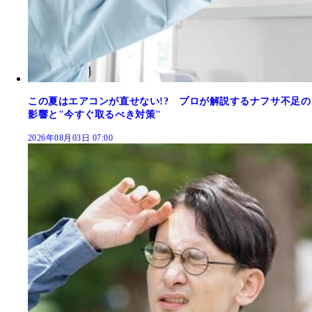
この夏はエアコンが直せない!? プロが解説するナフサ不足の
影響と"今すぐ取るべき対策"
2026年08月03日 07:00