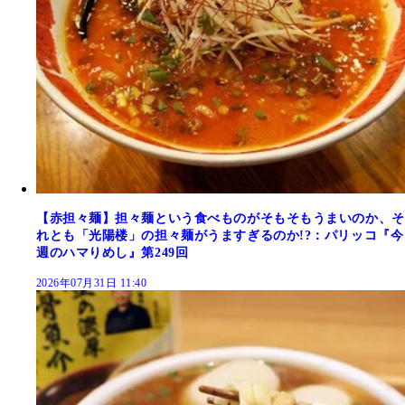
【赤担々麺】担々麺という食べものがそもそもうまいのか、そ
れとも「光陽楼」の担々麺がうますぎるのか!?：パリッコ『今
週のハマりめし』第249回
2026年07月31日 11:40