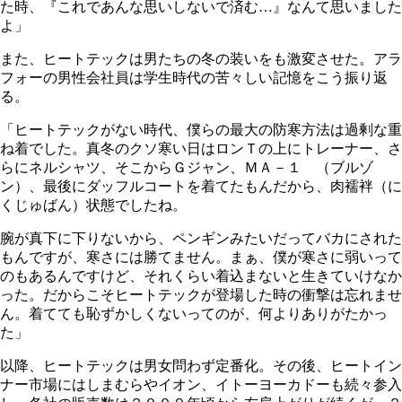
た時、『これであんな思いしないで済む…』なんて思いました
よ」
また、ヒートテックは男たちの冬の装いをも激変させた。アラ
フォーの男性会社員は学生時代の苦々しい記憶をこう振り返
る。
「ヒートテックがない時代、僕らの最大の防寒方法は過剰な重
ね着でした。真冬のクソ寒い日はロンＴの上にトレーナー、さ
らにネルシャツ、そこからＧジャン、ＭＡ－１ （ブルゾ
ン）、最後にダッフルコートを着てたもんだから、肉襦袢（に
くじゅばん）状態でしたね。
腕が真下に下りないから、ペンギンみたいだってバカにされた
もんですが、寒さには勝てません。まぁ、僕が寒さに弱いって
のもあるんですけど、それくらい着込まないと生きていけなか
った。だからこそヒートテックが登場した時の衝撃は忘れませ
ん。着てても恥ずかしくないってのが、何よりありがたかっ
た」
以降、ヒートテックは男女問わず定番化。その後、ヒートイン
ナー市場にはしまむらやイオン、イトーヨーカドーも続々参入