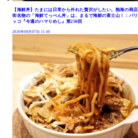
【海鮮丼】たまには日常から外れた贅沢がしたい。熱海の商店
街名物の「海鮮てっぺん丼」は、まるで海鮮の富士山！：パリ
ッコ『今週のハマりめし』第250回
2026年08月07日 11:40