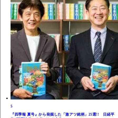
5
『四季報 夏号』から発掘した「激アツ銘柄」25選!! 日経平