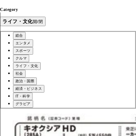
Category
ライフ・文化
開/閉
総合
エンタメ
スポーツ
クルマ
ライフ・文化
社会
政治・国際
経済・ビジネス
IT・科学
グラビア