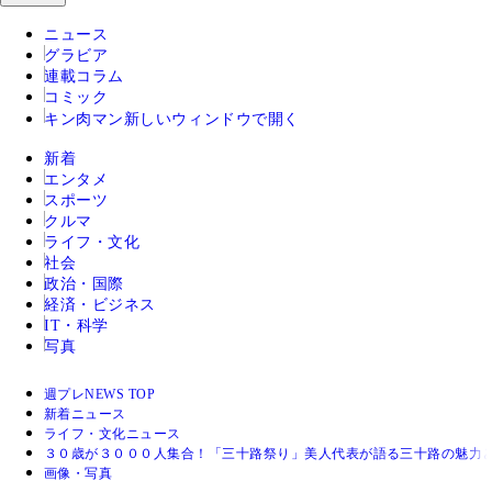
ニュース
グラビア
連載コラム
コミック
キン肉マン
新しいウィンドウで開く
新着
エンタメ
スポーツ
クルマ
ライフ・文化
社会
政治・国際
経済・ビジネス
IT・科学
写真
週プレNEWS TOP
新着ニュース
ライフ・文化ニュース
３０歳が３０００人集合！「三十路祭り」美人代表が語る三十路の魅力
画像・写真