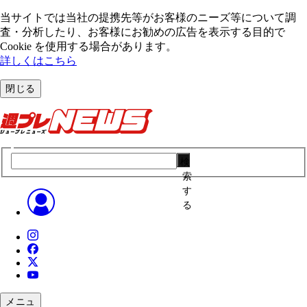
当サイトでは当社の提携先等がお客様のニーズ等について調
査・分析したり、お客様にお勧めの広告を表⽰する⽬的で
Cookie を使⽤する場合があります。
詳しくはこちら
閉じる
検
索
す
る
メニュ