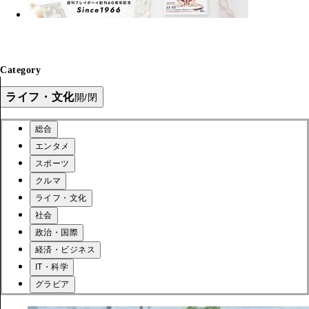
Category
ライフ・文化
開/閉
総合
エンタメ
スポーツ
クルマ
ライフ・文化
社会
政治・国際
経済・ビジネス
IT・科学
グラビア