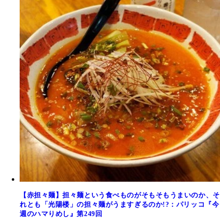
【赤担々麺】担々麺という食べものがそもそもうまいのか、そ
れとも「光陽楼」の担々麺がうますぎるのか!?：パリッコ『今
週のハマりめし』第249回