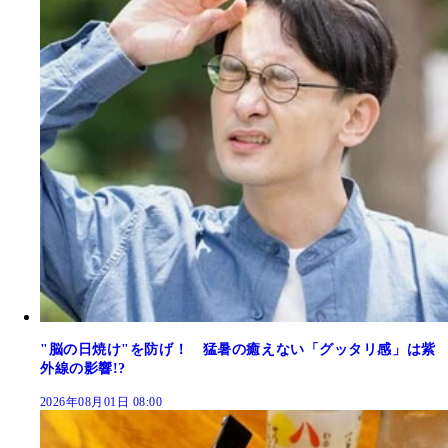
"脳の日焼け"を防げ！ 猛暑の癒えない「グッタリ感」は紫
外線の影響!?
2026年08月01日 08:00