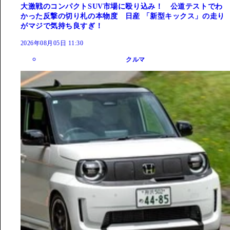
大激戦のコンパクトSUV市場に殴り込み！ 公道テストでわ
かった反撃の切り札の本物度 日産 「新型キックス」の走り
がマジで気持ち良すぎ！
2026年08月05日 11:30
クルマ