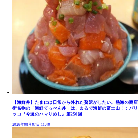
【海鮮丼】たまには日常から外れた贅沢がしたい。熱海の商店
街名物の「海鮮てっぺん丼」は、まるで海鮮の富士山！：パリ
ッコ『今週のハマりめし』第250回
2026年08月07日 11:40