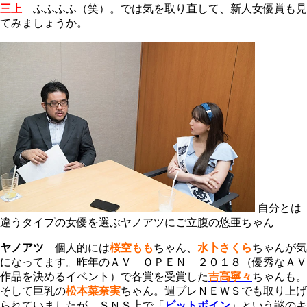
三上
ふふふふ（笑）。では気を取り直して、新人女優賞も見
てみましょうか。
自分とは
違うタイプの女優を選ぶヤノアツにご立腹の悠亜ちゃん
ヤノアツ
個人的には
桜空もも
ちゃん、
水卜さくら
ちゃんが気
になってます。昨年のＡＶ ＯＰＥＮ ２０１８（優秀なＡＶ
作品を決めるイベント）で各賞を受賞した
吉高寧々
ちゃんも。
そして巨乳の
松本菜奈実
ちゃん。週プレＮＥＷＳでも取り上げ
られていましたが、ＳＮＳ上で「
ビットボイン
」という謎のキ