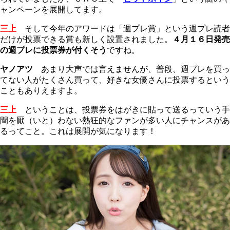
ャンペーンを展開してます。
三上
そして今年のアワードは「週プレ賞」という週プレ読者
だけが投票できる賞も新しく設置されました。
４月１６日発売
の週プレに投票券が付くそう
ですね。
ヤノアツ
あまり大声では言えませんが、普段、週プレを買っ
てない人がたくさん買って、好きな女優さんに投票するという
こともありえますよ。
三上
ということは、投票券をはがきに貼って送るっていう手
間を厭（いと）わない熱狂的なファンが多い人にチャンスがあ
るってこと。これは展開が気になります！