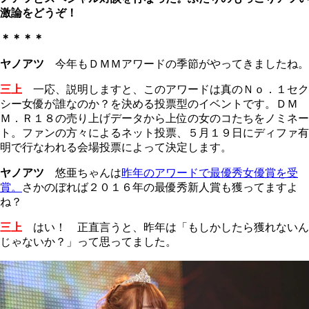
激論をどうぞ！
＊＊＊＊
ヤノアツ
今年もＤＭＭアワードの季節がやってきましたね。
三上
一応、説明しますと、このアワードは真のＮｏ．１セク
シー女優が誰なのか？を決める投票型のイベントです。ＤＭ
Ｍ．Ｒ１８の売り上げデータから上位の女のコたちをノミネー
ト。ファンの方々によるネット投票、５月１９日にディファ有
明で行なわれる会場投票によって決定します。
ヤノアツ
悠亜ちゃんは
昨年のアワードで最優秀女優賞を受
賞。
さかのぼれば２０１６年の最優秀新人賞も獲ってますよ
ね？
三上
はい！ 正直言うと、昨年は「もしかしたら獲れないん
じゃないか？」って思ってました。