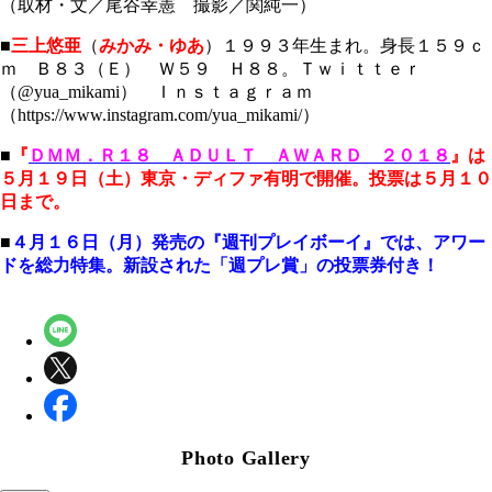
（取材・文／尾谷幸憲 撮影／関純一）
■
三上悠亜
（
みかみ・ゆあ
）１９９３年生まれ。身長１５９ｃ
ｍ Ｂ８３（Ｅ） Ｗ５９ Ｈ８８。Ｔｗｉｔｔｅｒ
（@yua_mikami） Ｉｎｓｔａｇｒａｍ
（https://www.instagram.com/yua_mikami/）
■
『
ＤＭＭ．Ｒ１８ ＡＤＵＬＴ ＡＷＡＲＤ ２０１８
』は
５月１９日（土）東京・ディファ有明で開催。投票は５月１０
日まで。
■
４月１６日（月）発売の『週刊プレイボーイ』では、アワー
ドを総力特集。新設された「週プレ賞」の投票券付き！
Photo Gallery