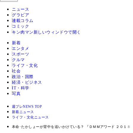
ニュース
グラビア
連載コラム
コミック
キン肉マン
新しいウィンドウで開く
新着
エンタメ
スポーツ
クルマ
ライフ・文化
社会
政治・国際
経済・ビジネス
IT・科学
写真
週プレNEWS TOP
新着ニュース
ライフ・文化ニュース
本命･たかしょーが背中を追いかけている？ 『ＤＭＭアワード ２０１８