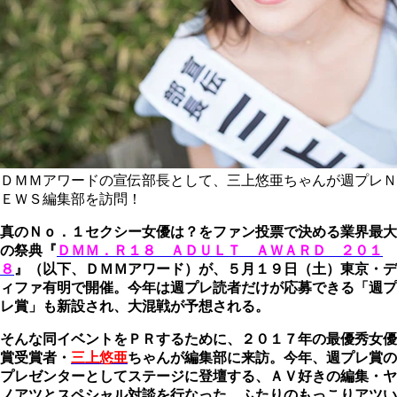
ＤＭＭアワードの宣伝部長として、三上悠亜ちゃんが週プレＮ
ＥＷＳ編集部を訪問！
真のＮｏ．１セクシー女優は？をファン投票で決める業界最大
の祭典『
ＤＭＭ．Ｒ１８ ＡＤＵＬＴ ＡＷＡＲＤ ２０１
８
』（以下、ＤＭＭアワード）が、５月１９日（土）東京・デ
ィファ有明で開催。今年は週プレ読者だけが応募できる「週プ
レ賞」も新設され、大混戦が予想される。
そんな同イベントをＰＲするために、２０１７年の最優秀女優
賞受賞者・
三上悠亜
ちゃんが編集部に来訪。今年、週プレ賞の
プレゼンターとしてステージに登壇する、ＡＶ好きの編集・ヤ
ノアツとスペシャル対談を行なった。ふたりのもっこりアツい