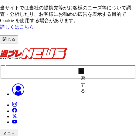
当サイトでは当社の提携先等がお客様のニーズ等について調
査・分析したり、お客様にお勧めの広告を表⽰する⽬的で
Cookie を使⽤する場合があります。
詳しくはこちら
閉じる
検
索
す
る
メニュ