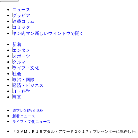
ニュース
グラビア
連載コラム
コミック
キン肉マン
新しいウィンドウで開く
新着
エンタメ
スポーツ
クルマ
ライフ・文化
社会
政治・国際
経済・ビジネス
IT・科学
写真
週プレNEWS TOP
新着ニュース
ライフ・文化ニュース
『ＤＭＭ．Ｒ１８アダルトアワード２０１７』プレゼンターに就任したの