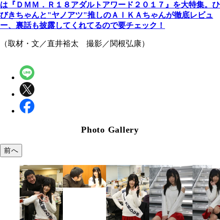
は『ＤＭＭ．Ｒ１８アダルトアワード２０１７』を大特集。ひ
びきちゃんと"ヤノアツ"推しのＡＩＫＡちゃんが徹底レビュ
ー、裏話も披露してくれてるので要チェック！
（取材・文／直井裕太 撮影／関根弘康）
Photo Gallery
前へ