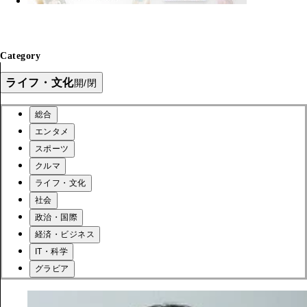
Category
ライフ・文化
開/閉
総合
エンタメ
スポーツ
クルマ
ライフ・文化
社会
政治・国際
経済・ビジネス
IT・科学
グラビア