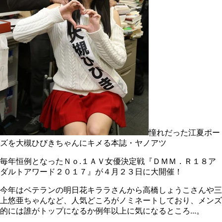
憧れだった江夏ポー
ズを大槻ひびきちゃんにキメる本誌・ヤノアツ
毎年恒例となったＮｏ.１ＡＶ女優決定戦『ＤＭＭ．Ｒ１８ア
ダルトアワード２０１７』が４月２３日に大開催！
今年はベテランの明日花キララさんから高橋しょうこさんや三
上悠亜ちゃんなど、人気どころがノミネートしており、メンズ
的には誰がトップになるか例年以上に気になるところ...。