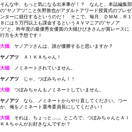
そんな中、もっと気になる出来事が！？ なんと、本誌編集部
の"ヤノアツ"こと矢野敦也がアダルトアワード授賞式のプレゼ
ンターに就任するというのだ！ そこで、毎月、ＤＭＭ．Ｒ１
８には５万円以上も課金するというＡＶマニアの"ヤノア
ツ"と、昨年度の最優秀女優賞の大槻ひびきさんが賞レースに
行方を大予想です！
大槻
ヤノアツさんは、誰が優勝すると思いますか？
ヤノアツ
ＡＩＫＡちゃん！
大槻
ノミネートされていません。
ヤノアツ
じゃ、つぼみちゃん！！
大槻
つぼみちゃんもノミネートしていません。
ヤノアツ
なら、ノミネートからやり直してください。つー
か、俺をノミネート選考委員長にしてください！
大槻
それは、ちょっと......。ところで、つぼみちゃんとＡＩ
ＫＡちゃんがお好きなんですか？