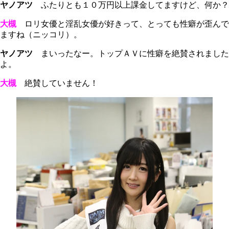
ヤノアツ
ふたりとも１０万円以上課金してますけど、何か？
大槻
ロリ女優と淫乱女優が好きって、とっても性癖が歪んで
ますね（ニッコリ）。
ヤノアツ
まいったなー。トップＡＶに性癖を絶賛されました
よ。
大槻
絶賛していません！