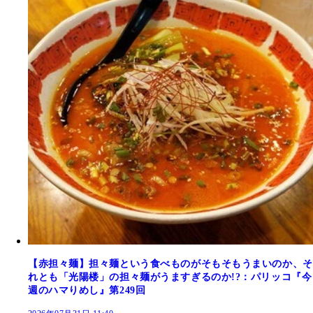
【赤担々麺】担々麺という食べものがそもそもうまいのか、そ
れとも「光陽楼」の担々麺がうますぎるのか!?：パリッコ『今
週のハマりめし』第249回