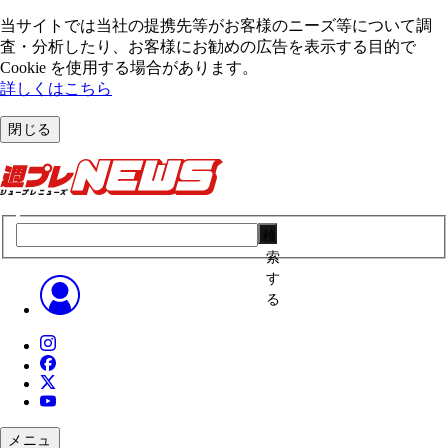
当サイトでは当社の提携先等がお客様のニーズ等について調
査・分析したり、お客様にお勧めの広告を表⽰する⽬的で
Cookie を使⽤する場合があります。
詳しくはこちら
閉じる
検
索
す
る
メニュ