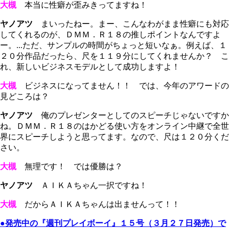
大槻
本当に性癖が歪みきってますね！
ヤノアツ
まいったねー。まー、こんなわがまま性癖にも対応
してくれるのが、ＤＭＭ．Ｒ１８の推しポイントなんですよ
ー。...ただ、サンプルの時間がちょっと短いなぁ。例えば、１
２０分作品だったら、尺を１１９分にしてくれませんか？ こ
れ、新しいビジネスモデルとして成功しますよ！
大槻
ビジネスになってません！！ では、今年のアワードの
見どころは？
ヤノアツ
俺のプレゼンターとしてのスピーチじゃないですか
ね。ＤＭＭ．Ｒ１８のはかどる使い方をオンライン中継で全世
界にスピーチしようと思ってます。なので、尺は１２０分くだ
さい。
大槻
無理です！ では優勝は？
ヤノアツ
ＡＩＫＡちゃん一択ですね！
大槻
だからＡＩＫＡちゃんは出ませんって！！
●発売中の『週刊プレイボーイ』１５号（３月２７日発売）で