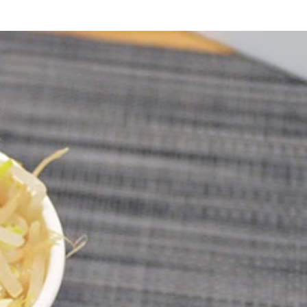
柔らかく戻る。ソースとスパイス、ふりかけを混ぜれば「ペヤ
いものもあるので注意。その後、カレールウと具をカレーメシ
を注ぐ。（１）は通常の半量～２／３ほどでＯＫ。ペヤングは
ーメン」の完成。麺を少しずつカレーに浸すつけ麺スタイルで