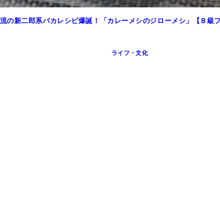
流の新二郎系バカレシピ爆誕！「カレーメシのジローメシ」【Ｂ級
ライフ・文化