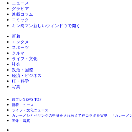
ニュース
グラビア
連載コラム
コミック
キン肉マン
新しいウィンドウで開く
新着
エンタメ
スポーツ
クルマ
ライフ・文化
社会
政治・国際
経済・ビジネス
IT・科学
写真
週プレNEWS TOP
新着ニュース
ライフ・文化ニュース
カレーメシとペヤングの中身を入れ替えて神コラボを実現！「カレーメ
画像・写真