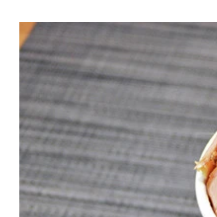
（４）メシ！ カレーメシの米とペヤングのかやく
（１）分ける！ 日清カレーメシを開封し、中から
（２）注ぐ！ 続いてペヤングも開封してかやくと
（３）入れる！ ペヤングの麺が戻ったらカレーメ
（５）完成！「カレーメンとペヤンメシ」
シ」の完成だ！
ップに戻そう
待ったら湯切りをしよう
てもよし！