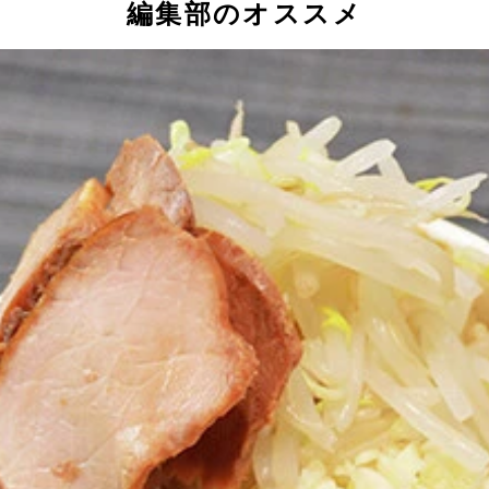
編集部のオススメ
はペヤングの容器に移し、熱湯を少しずつ加えながら混ぜると
米、カレールウ、具を取り出し、素材ごとに分ける。具は細か
ソースの袋を取り出したら、（１）とペヤングそれぞれに熱湯
シのルウをよくかき混ぜて溶かし、麺をすべて入れれば「カレ