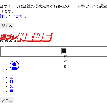
当サイトでは当社の提携先等がお客様のニーズ等について調査・
ります。
詳しくはこちら
閉じる
検
索
す
る
メニュ