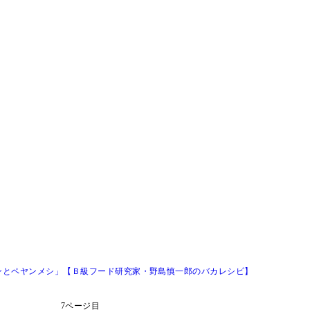
ンとペヤンメシ」【Ｂ級フード研究家・野島慎一郎のバカレシピ】
7ページ目